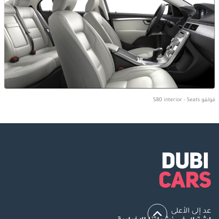
فولفو S80 interior - Seats
عد إلى الأعلى