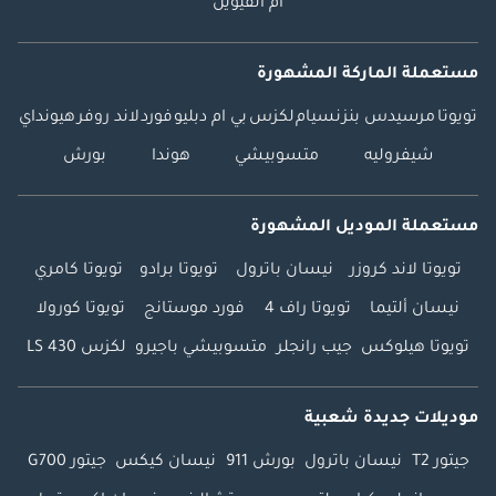
أم القيوين
مستعملة الماركة المشهورة
تويوتا
مرسيدس بنز
نسيام
لكزس
بي ام دبليو
فورد
لاند روفر
هيونداي
شيفروليه
متسوبيشي
هوندا
بورش
مستعملة الموديل المشهورة
تويوتا لاند كروزر
نيسان باترول
تويوتا برادو
تويوتا كامري
نيسان ألتيما
تويوتا راف 4
فورد موستانج
تويوتا كورولا
تويوتا هيلوكس
جيب رانجلر
متسوبيشي باجيرو
لكزس LS 430
موديلات جديدة شعبية
جيتور T2
نيسان باترول
بورش 911
نيسان كيكس
جيتور G700