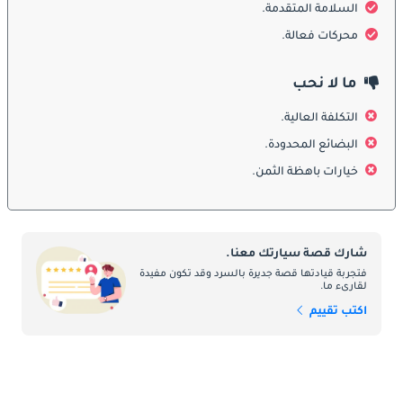
السلامة المتقدمة.
محركات فعالة.
الأبواب الجانبية المنزلقة: إحدى الميزات البارزة في العلبة هي أبوابها 
الجانبية المنزلقة ، والتي توفر سهولة الوصول إلى منطقة الشحن ، 
حتى في الأماكن الضيقة.
ما لا نحب
التكلفة العالية.
الباب الخلفي الخلفي: يتميز الجزء الخلفي من العلبة عادة بباب خلفي 
البضائع المحدودة.
يمكن فتحه لأعلى ، مما يوفر سهولة الوصول إلى منطقة الشحن.
خيارات باهظة الثمن.
:
الداخلية
شارك قصة سيارتك معنا.
كابينة فسيحة: على الرغم من حجمها الصغير ، توفر العلبة كابينة فسيحة 
فتجربة قيادتها قصة جديرة بالسرد وقد تكون مفيدة
بشكل مدهش لكل من السائق والركاب. تم تصميم لوحة العدادات مع 
لقارىء ما.
وضع الوظائف في الاعتبار ، مع عناصر تحكم يمكن الوصول إليها 
اكتب تقييم
بسهولة.
سعة الشحن: الغرض الأساسي من العلبة هو حمل البضائع ، وتتفوق في 
هذا الصدد. يوفر منطقة شحن سخية يمكن تكوينها لتلبية الاحتياجات 