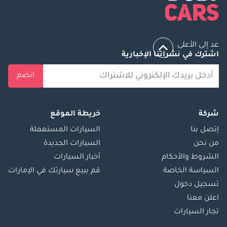
باختصار ، فولكس واجن كادي هي شاحنة صغيرة متعددة الاستخدامات 
وعملية معروفة بقدراتها على حمل البضائع ، والداخلية الفسيحة ، 
عد إلى الأعلى
والموثوقية. إنه خيار شائع للشركات والأفراد الذين يحتاجون إلى سيارة 
اشترك في نشراتنا الإخبارية
مدمجة وعملية لأغراض مختلفة.
انضم
شركة
خريطة الموقع
إتصل بنا
السيارات المستعملة
من نحن
السيارات الجديدة
الشروط والأحكام
أخبار السيارات
السياسة الخاصة
قم ببيع سيارتك في الإمارات
تسجيل دخول
اعلن معنا
تجار السيارات