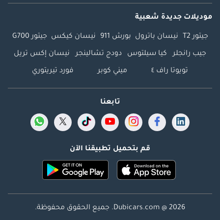
موديلات جديدة شعبية
جيتور T2
نيسان باترول
بورش 911
نيسان كيكس
جيتور G700
جيب رانجلر
كيا سيلتوس
دودج تشالينجر
نيسان إكس تريل
تويوتا راف ٤
ميني كوبر
فورد تيريتوري
تابعنا
قم بتحميل تطبيقنا الآن
Dubicars.com @ 2026. جميع الحقوق محفوظة.