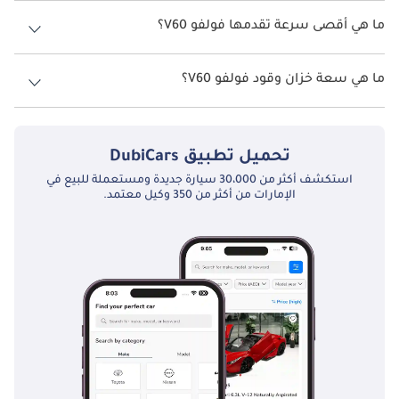
نسخ فولفو V60 هي .
ما هي أقصى سرعة تقدمها فولفو V60؟
سلامة:
السرعة القصوى فولفو V60 هي TBD.
ما هي سعة خزان وقود فولفو V60؟
ميزات السلامة: تزود فولكس واجن العلبة بميزات أمان مختلفة ، بما في 
تبلغ سعة خزان الوقود في فولفو V60 TBD.
ذلك الوسائد الهوائية ، والفرامل المانعة للانغلاق (ABS) ، والتحكم في 
الثبات ، والتحكم في الجر.
تحميل تطبيق
DubiCars
استكشف أكثر من 30،000 سيارة جديدة ومستعملة للبيع في
تقنية السلامة الاختيارية: اعتمادًا على الطراز ومستوى القطع ، قد توفر 
الإمارات من أكثر من 350 وكيل معتمد.
العلبة تقنيات أمان إضافية مثل مستشعرات وقوف السيارات وكاميرا 
الرؤية الخلفية للمساعدة في المناورة في الأماكن الضيقة.
:
صيانة
الصيانة المنتظمة أمر بالغ الأهمية للحفاظ على عمل فولكس فاجن 
كادي بسلاسة. وهذا يشمل الخدمات الروتينية مثل التغييرات النفطية ، 
وعمليات فحص الفرامل ، وتناوب الإطارات. يعد الالتزام بجدول الصيانة 