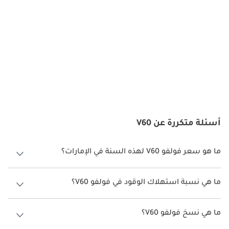
المختلفة ، بما في ذلك حلول الرفوف والتخزين.
تكوينات الجلوس: اعتمادًا على الطراز والتقليم ، يمكن تكوين العلبة 
كسيارة لوحة لأقصى سعة شحن أو كسيارة ركاب مع مقاعد خلفية لنقل 
الركاب.
:
أداء
خيارات المحرك: يأتي العلبة عادةً مع مجموعة من خيارات المحرك ، بما 
أسئلة متكررة عن V60
في ذلك محركات الديزل والبنزين. تم تصميم هذه المحركات لتوفير 
توازن جيد بين الأداء وكفاءة الوقود.
ما هو سعر فولفو V60 لهذه السنة في الإمارات؟
فولفو V60 لهذه السنة في الإمارات هو TBD.
ناقل الحركة: تم تجهيز معظم طرازات العلبة بناقل حركة يدوي أو 
ما هي نسبة استهلاك الوقود في فولفو V60؟
أوتوماتيكي ، اعتمادًا على تفضيل السائق.
اقترحت الشركة المصنعة أن تكون نسبة توفير استهلاك الوقود لسيارة فولفو
V60 هو TBD.
كفاءة الوقود: تم تصميم العلبة لتكون فعالة في استهلاك الوقود ، مما 
ما هي نسخ فولفو V60؟
يجعلها خيارًا فعالًا من حيث التكلفة للشركات والأفراد.