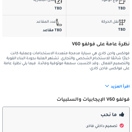
نوع الوقود
مدى البطارية
TBD
TBD
نقل الحركة
عدد المقاعد
TBD
TBD مقاعد
نظرة عامة على فولفو V60
فولكس واجن كادي هي سيارة مدمجة متعددة الاستخدامات وعملية كانت
خيارًا شائعًا للاستخدام الشخصي والتجاري. تشتهر العلبة بجودة البناء القوية
والتصميم الفعال ، وقد اكتسبت سمعة موثوقية وفائدة. فيما يلي نظرة عامة
على فولكس فاجن كادي:
اقرأ المزيد
الخارج:
فولفو V60 الإيجابيات والسلبيات
التصميم المدمج: فولكس واجن كادي هي شاحنة صغيرة مصممة 
ما نحب
للاستخدام الحضري والضواحي. يتميز تصميمها الخارجي بخطوط نظيفة 
وشكل مربع وبصمة مدمجة ، مما يجعلها قابلة للمناورة في المساحات 
تصميم داخلي فاخر.
الضيقة.