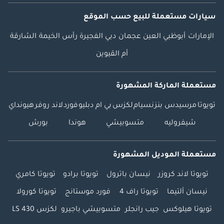
سيارات مستعملة
للبيع
حسب الموقع
الإمارات
أبوظبي
العين
عجمان
دبي
الفجيرة
رأس الخيمة
الشارقة
أم القيوين
مستعملة الماركة المشهورة
تويوتا
مرسيدس بنز
نسيام
لكزس
بي ام دبليو
فورد
لاند روفر
هيونداي
شيفروليه
متسوبيشي
هوندا
بورش
مستعملة الموديل المشهورة
تويوتا لاند كروزر
نيسان باترول
تويوتا برادو
تويوتا كامري
نيسان ألتيما
تويوتا راف 4
فورد موستانج
تويوتا كورولا
تويوتا هيلوكس
جيب رانجلر
متسوبيشي باجيرو
لكزس LS 430