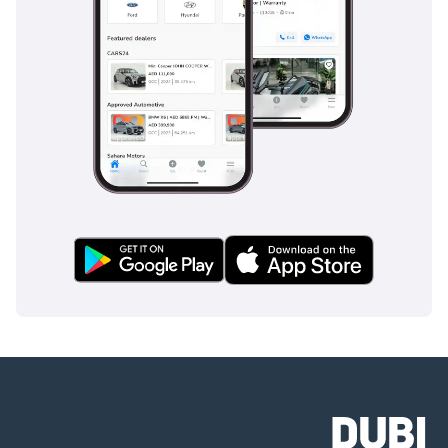
الموصى به لشركة فولكس فاجن أمرًا ضروريًا لطول عمر السيارة.
المنافسين:
تتنافس فولكس واجن كادي في قطاع الشاحنات المدمجة وتواجه 
منافسة من موديلات شعبية أخرى ، بما في ذلك:
فورد ترانزيت كونيكت: معروفة بقدراتها على حمل البضائع ومتوفرة 
كسيارة شحن وسيارة ركاب.
رينو كانجو: توفر مساحة شحن عملية ومرنة مع تكوينات مختلفة.
Citroën Berlingo: خيار متعدد الاستخدامات وفعال من حيث التكلفة 
للشركات والأفراد.
شريك بيجو: على غرار Citroën Berlingo ، يوفر منطقة شحن واسعة 
وتصميم داخلي مريح.