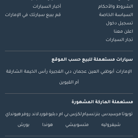
الشروط والأحكام
أخبار السيارات
السياسة الخاصة
قم ببيع سيارتك في الإمارات
تسجيل دخول
اعلن معنا
تجار السيارات
سيارات مستعملة
للبيع
حسب الموقع
الإمارات
أبوظبي
العين
عجمان
دبي
الفجيرة
رأس الخيمة
الشارقة
أم القيوين
مستعملة الماركة المشهورة
تويوتا
مرسيدس بنز
نسيام
لكزس
بي ام دبليو
فورد
لاند روفر
هيونداي
شيفروليه
متسوبيشي
هوندا
بورش