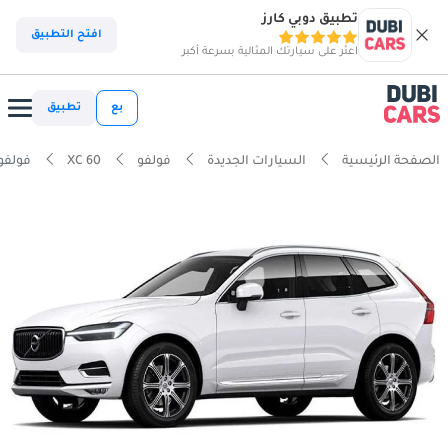
تطبيق دوبي كارز
افتح التطبيق
اعثر على سيارتك المثالية بسرعة أكبر
بع
تطبيق
الصفحة الرئيسية
السيارات الجديدة
فولفو
XC 60
فولفو XC 60 2.0T B5 MHEV نقش 