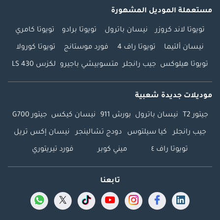
مستعملة الموديل المشهورة
تويوتا لاند كروزر
نيسان باترول
تويوتا برادو
تويوتا كامري
نيسان ألتيما
تويوتا راف 4
فورد موستانج
تويوتا كورولا
تويوتا هيلوكس
جيب رانجلر
متسوبيشي باجيرو
لكزس LS 430
موديلات جديدة شعبية
جيتور T2
نيسان باترول
بورش 911
نيسان كيكس
جيتور G700
جيب رانجلر
كيا سيلتوس
دودج تشالينجر
نيسان إكس تريل
تويوتا راف ٤
ميني كوبر
فورد تيريتوري
تابعنا