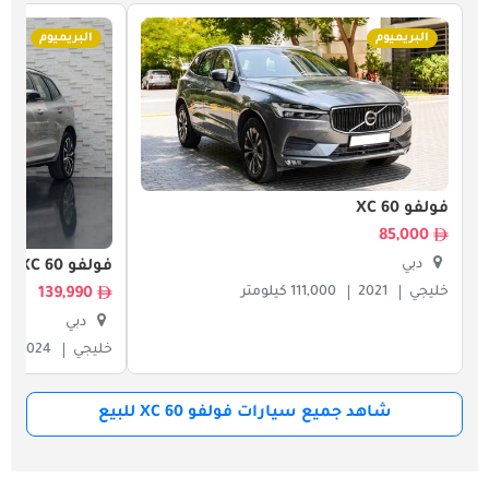
البريميوم
البريميوم
فولفو XC 60
85,000
دبي
فولفو XC 60
خليجي
2021
111,000 كيلومتر
139,990
دبي
خليجي
2024
شاهد جميع سيارات فولفو XC 60 للبيع