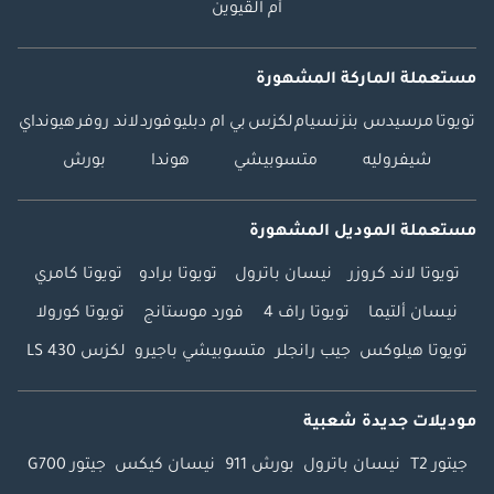
أم القيوين
مستعملة الماركة المشهورة
تويوتا
مرسيدس بنز
نسيام
لكزس
بي ام دبليو
فورد
لاند روفر
هيونداي
شيفروليه
متسوبيشي
هوندا
بورش
مستعملة الموديل المشهورة
تويوتا لاند كروزر
نيسان باترول
تويوتا برادو
تويوتا كامري
نيسان ألتيما
تويوتا راف 4
فورد موستانج
تويوتا كورولا
تويوتا هيلوكس
جيب رانجلر
متسوبيشي باجيرو
لكزس LS 430
موديلات جديدة شعبية
جيتور T2
نيسان باترول
بورش 911
نيسان كيكس
جيتور G700