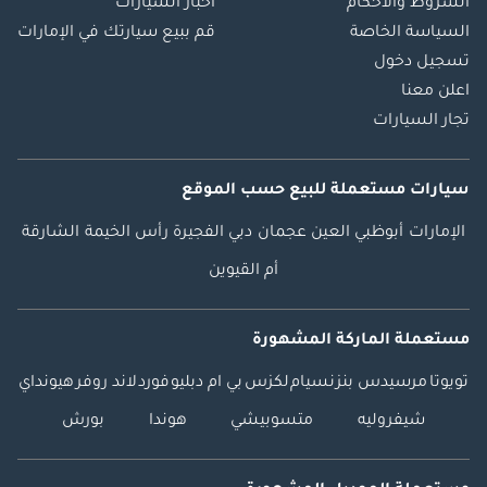
الشروط والأحكام
أخبار السيارات
السياسة الخاصة
قم ببيع سيارتك في الإمارات
تسجيل دخول
اعلن معنا
تجار السيارات
سيارات مستعملة
للبيع
حسب الموقع
الإمارات
أبوظبي
العين
عجمان
دبي
الفجيرة
رأس الخيمة
الشارقة
أم القيوين
مستعملة الماركة المشهورة
تويوتا
مرسيدس بنز
نسيام
لكزس
بي ام دبليو
فورد
لاند روفر
هيونداي
شيفروليه
متسوبيشي
هوندا
بورش