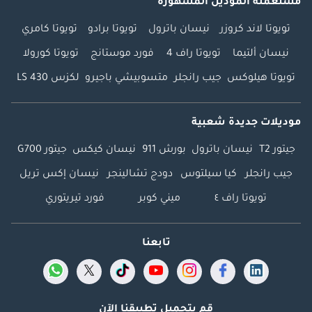
مستعملة الموديل المشهورة
تويوتا لاند كروزر
نيسان باترول
تويوتا برادو
تويوتا كامري
نيسان ألتيما
تويوتا راف 4
فورد موستانج
تويوتا كورولا
تويوتا هيلوكس
جيب رانجلر
متسوبيشي باجيرو
لكزس LS 430
موديلات جديدة شعبية
جيتور T2
نيسان باترول
بورش 911
نيسان كيكس
جيتور G700
جيب رانجلر
كيا سيلتوس
دودج تشالينجر
نيسان إكس تريل
تويوتا راف ٤
ميني كوبر
فورد تيريتوري
تابعنا
قم بتحميل تطبيقنا الآن