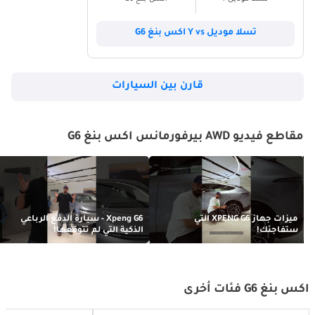
تسلا موديل Y vs اكس بنغ G6
قارن بين السيارات
مقاطع فيديو AWD بيرفورمانس اكس بنغ G6
ميزات جهاز XPENG G6 التي
Xpeng G6 - سيارة الدفع الرباعي
ستفاجئك!
الذكية التي لم تتوقعها!
اكس بنغ G6 فئات أخرى