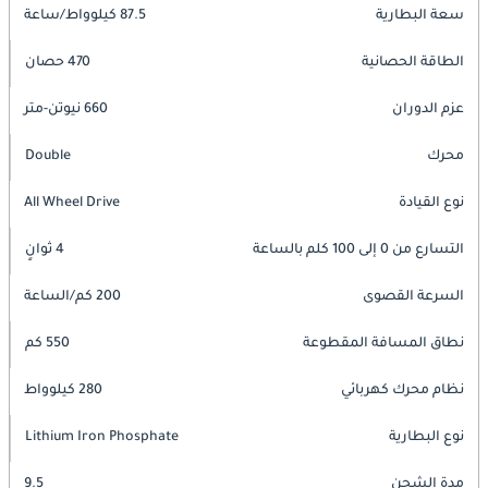
سعة البطارية
87.5 كيلوواط/ساعة
الطاقة الحصانية
470 حصان
عزم الدوران
660 نيوتن-متر
محرك
Double
نوع القيادة
All Wheel Drive
التسارع من 0 إلى 100 كلم بالساعة
4 ثوانٍ
السرعة القصوى
200 كم/الساعة
نطاق المسافة المقطوعة
550 كم
نظام محرك كهربائي
280 كيلوواط
نوع البطارية
Lithium Iron Phosphate
مدة الشحن
9.5