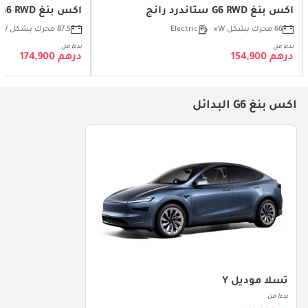
اكس بنغ G6 RWD ستاندرد رانج
اكس بنغ G6 RWD لونغ رينج
66 محرك بشكل W
Electric
87.5 محرك بشكل W
بدءا من
بدءا من
درهم 154,900
درهم 174,900
اكس بنغ G6 البدائل
تسلا موديل Y
بدءا من