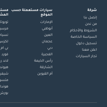
شركة
سيارات مستعملة
حسب
مستعم
الموقع
المش
إتصل بنا
الإمارات
تويوتا
من نحن
أبوظبي
مرسيد
الشروط والأحكام
العين
نسيام
السياسة الخاصة
عجمان
لكزس
تسجيل دخول
دبي
بي ام 
اعلن معنا
الفجيرة
فورد
تجار السيارات
رأس الخيمة
لاند ر
الشارقة
هيوند
أم القيوين
شيفرو
متسو
هوندا
بورش