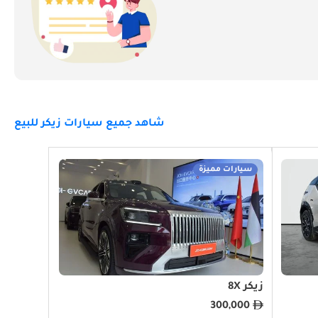
حاليًا، تقف زكر شامخة كلاعب بارز في سوق السيارات الكهربائية في الإمارات العربية المتحدة. ويتجلى التزام العلامة التجارية بالابتكار في عمليات التصنيع الحديثة وسعيها الدؤوب 
إن صعود زكر في دولة الإمارات العربية المتحدة هو أيضًا انعكاس لقدرتها على التكيف مع الاحتياجات والتفضيلات الفريدة للسوق المحلية. ومن خلال تقديم مركبات تجمع بين التكنولوجيا 
الكهربائية المتقدمة ووسائل الراحة الفاخرة والأداء المتفوق، نجحت شركة زكر في تلبية الطلب في دولة الإمارات العربية المتحدة على المركبات المتطورة والمستدامة. إن تركيز 
شاهد جميع سيارات زيكر للبيع
سيارات مميزة
: زكر 001 هو نموذج رائد يجسد فلسفة العلامة التجارية المتمثلة في الجمع بين الفخامة والأداء الكهربائي. تشتهر 001 بتصميمها الأنيق ونطاقها الاستثنائي وقدرات الشحن 
زيكر 8X
السريع، وقد وضعت معايير جديدة في قطاع السيارات الكهربائية. إن ميزات السيارة المتقدمة، بما في ذلك تقنية القيادة الذاتية والتصميم الداخلي الذكي والتفاعلي، تجعلها مفضلة لدى 
300,000