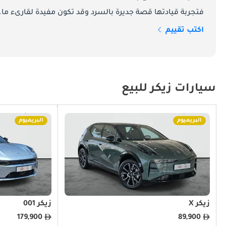
فتجربة قيادتها قصة جديرة بالسرد وقد تكون مفيدة لقارىء ما.
اكتب تقييم
للتقدم التكنولوجي. في سوق يتميز بقاعدة عملاء مميزة ووعي متزايد تجاه الحياة المستدامة، نجحت زكر في وضع نفسها كعلامة تجارية تقدم الفخامة والصداقة للبيئة.
سيارات زيكر للبيع
العلامة التجارية على تجربة العملاء، بدءًا من نقطة الشراء وحتى خدمة ما بعد البيع، يعزز مكانتها في السوق.
البريميوم
البريميوم
النماذج الشعبية التي تحدد تميز زكر 
تعد مجموعة زكر من السيارات الكهربائية بمثابة عرض لالتزام العلامة التجارية بالتميز. ومن بين موديلاتها الأكثر طلبًا في الإمارات العربية المتحدة:
زكر 001
زيكر X
زيكر 001
المستهلكين المهتمين بالتكنولوجيا في دولة الإمارات العربية المتحدة.
179,900
89,900