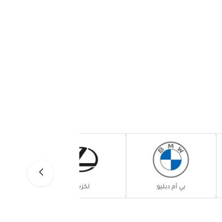
بي أم دبليو
لكزس
لا