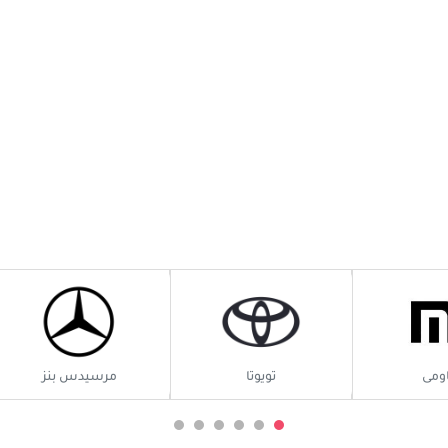
ومى
تويوتا
مرسيدس بنز