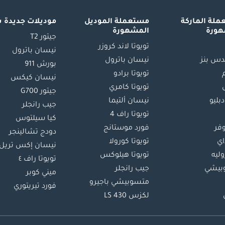
لة الماركة
مستعملة الموديل
موديلات جديدة 
هورة
المشهورة
جيتور T2
تويوتا لاند كروزر
نيسان باترول
س بنز
نيسان باترول
بورش 911
تويوتا برادو
نيسان كيكس
تويوتا كامري
جيتور G700
دبليو
نيسان ألتيما
جيب رانجلر
تويوتا راف 4
كيا سيلتوس
وفر
فورد موستانج
دودج تشالينجر
اي
تويوتا كورولا
نيسان إكس تريل
ليه
تويوتا هيلوكس
تويوتا راف ٤
بيشي
جيب رانجلر
ميني كوبر
متسوبيشي باجيرو
فورد تيريتوري
لكزس LS 430