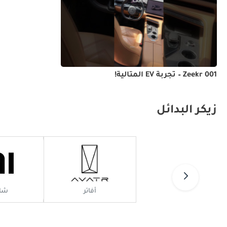
Zeekr 001 – تجربة EV المثالية!
زيكر البدائل
أفاتر
شا