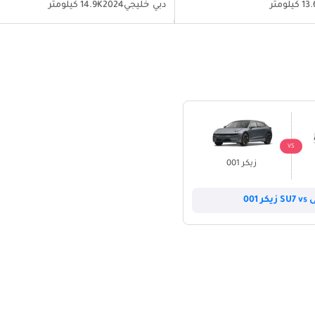
كيلومتر
دبي
خليجي
2024
14.9K كيلومتر
VS
زيكر 001
تمر
ر 001