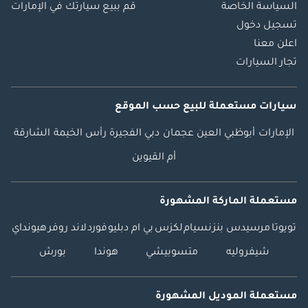
السياسة الخاصة
قم ببيع سيارتك في الإمارات
تسجيل دخول
اعلن معنا
تجار السيارات
سيارات مستعملة
للبيع
حسب الموقع
الإمارات
أبوظبي
العين
عجمان
دبي
الفجيرة
رأس الخيمة
الشارقة
أم القيوين
مستعملة الماركة المشهورة
تويوتا
مرسيدس بنز
نسيام
لكزس
بي ام دبليو
فورد
لاند روفر
هيونداي
شيفروليه
متسوبيشي
هوندا
بورش
مستعملة الموديل المشهورة