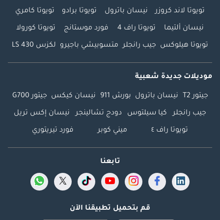
تويوتا لاند كروزر
نيسان باترول
تويوتا برادو
تويوتا كامري
نيسان ألتيما
تويوتا راف 4
فورد موستانج
تويوتا كورولا
تويوتا هيلوكس
جيب رانجلر
متسوبيشي باجيرو
لكزس LS 430
موديلات جديدة شعبية
جيتور T2
نيسان باترول
بورش 911
نيسان كيكس
جيتور G700
جيب رانجلر
كيا سيلتوس
دودج تشالينجر
نيسان إكس تريل
تويوتا راف ٤
ميني كوبر
فورد تيريتوري
تابعنا
قم بتحميل تطبيقنا الآن