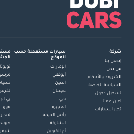
شركة
سيارات مستعملة
حسب
مستعم
الموقع
المش
إتصل بنا
الإمارات
تويوتا
من نحن
أبوظبي
مرسيد
الشروط والأحكام
العين
نسيام
السياسة الخاصة
عجمان
لكزس
تسجيل دخول
دبي
بي ام 
اعلن معنا
الفجيرة
فورد
تجار السيارات
رأس الخيمة
لاند ر
الشارقة
هيوند
أم القيوين
شيفرو