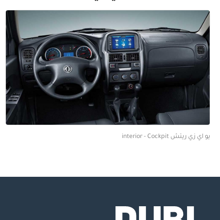
يو اي زي ريتش interior - Cockpit