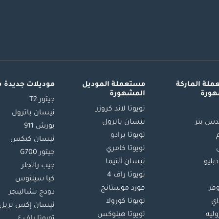
لة الماركة
مستعملة الموديل
موديلات جديدة 
هورة
المشهورة
جيتور T2
تويوتا لاند كروزر
نيسان باترول
س بنز
نيسان باترول
بورش 911
تويوتا برادو
نيسان كيكس
تويوتا كامري
جيتور G700
دبليو
نيسان ألتيما
جيب رانجلر
تويوتا راف 4
كيا سيلتوس
وفر
فورد موستانج
دودج تشالينجر
اي
تويوتا كورولا
نيسان إكس تريل
ليه
تويوتا هيلوكس