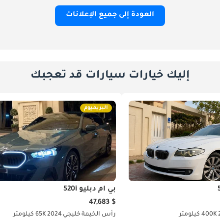
العودة إلى جميع الإعلانات
إليك خيارات سيارات قد تعجبك
البريميوم
بي أم دبليو 520i
$ 47,683
400K كيلومتر
رأس الخيمة
خليجي
2024
65K كيلومتر