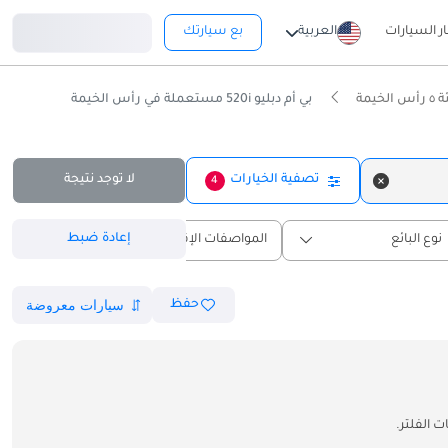
تسجيل دخول
ار السيارات
العربية
بع سيارتك
يمة
بي أم دبليو 520i مستعملة في رأس الخيمة
تصفية الخيارات
لا توجد نتيجة
4
إعادة ضبط
نوع البائع
المواصفات الإقليمية
حفظ
 الفلتر.