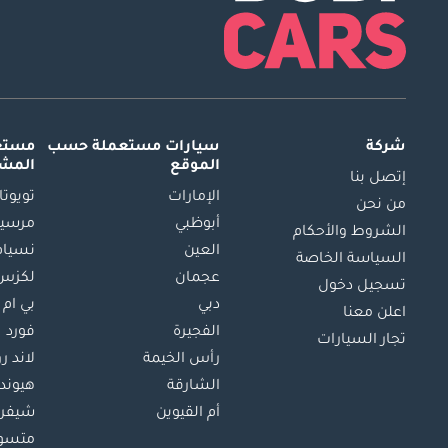
شركة
سيارات مستعملة
حسب
مستعم
الموقع
المش
إتصل بنا
الإمارات
تويوتا
من نحن
أبوظبي
مرسيد
الشروط والأحكام
العين
نسيام
السياسة الخاصة
عجمان
لكزس
تسجيل دخول
دبي
بي ام 
اعلن معنا
الفجيرة
فورد
تجار السيارات
رأس الخيمة
لاند ر
الشارقة
هيوند
أم القيوين
شيفرو
متسو