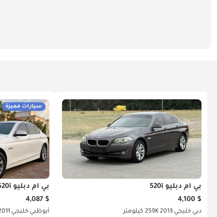
سيارات مميزة
بي أم دبليو 520i
بي أم دبليو 520i
$ 4,087
$ 4,100
دبي
خليجي
2013
259K كيلومتر
أبوظبي
خليجي
2011