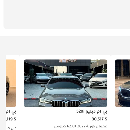
بي أم دبليو 520i
بي أم دبليو 
$ 38,119
$ 30,517
عجمان
كورية
2022
62.8K كيلومتر
دبي
خليجي