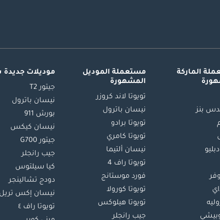
لة الماركة
مستعملة الموديل
موديلات جديدة 
هورة
المشهورة
جيتور T2
تويوتا لاند كروزر
نيسان باترول
س بنز
نيسان باترول
بورش 911
تويوتا برادو
نيسان كيكس
تويوتا كامري
جيتور G700
دبليو
نيسان ألتيما
جيب رانجلر
تويوتا راف 4
كيا سيلتوس
وفر
فورد موستانج
دودج تشالينجر
اي
تويوتا كورولا
نيسان إكس تريل
ليه
تويوتا هيلوكس
تويوتا راف ٤
بيشي
جيب رانجلر