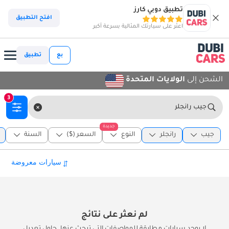
تطبيق دوبي كارز
افتح التطبيق
اعثر على سيارتك المثالية بسرعة أكبر
بع
تطبيق
الشحن إلى
الولايات المتحدة
3
جيب رانجلر
جديدة
جيب
رانجلر
النوع
السعر ($)
السنة
لم نعثر على نتائج