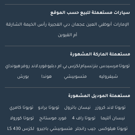
سيارات مستعملة
للبيع
حسب الموقع
الإمارات
أبوظبي
العين
عجمان
دبي
الفجيرة
رأس الخيمة
الشارقة
أم القيوين
مستعملة الماركة المشهورة
تويوتا
مرسيدس بنز
نسيام
لكزس
بي ام دبليو
فورد
لاند روفر
هيونداي
شيفروليه
متسوبيشي
هوندا
بورش
مستعملة الموديل المشهورة
تويوتا لاند كروزر
نيسان باترول
تويوتا برادو
تويوتا كامري
نيسان ألتيما
تويوتا راف 4
فورد موستانج
تويوتا كورولا
تويوتا هيلوكس
جيب رانجلر
متسوبيشي باجيرو
لكزس LS 430