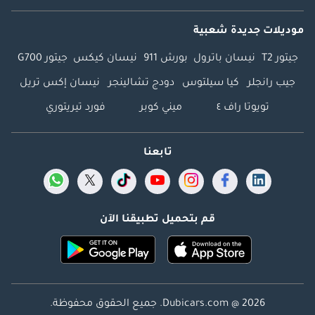
موديلات جديدة شعبية
جيتور T2
نيسان باترول
بورش 911
نيسان كيكس
جيتور G700
جيب رانجلر
كيا سيلتوس
دودج تشالينجر
نيسان إكس تريل
تويوتا راف ٤
ميني كوبر
فورد تيريتوري
تابعنا
قم بتحميل تطبيقنا الآن
Dubicars.com @ 2026. جميع الحقوق محفوظة.