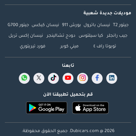
موديلات جديدة شعبية
جيتور T2
نيسان باترول
بورش 911
نيسان كيكس
جيتور G700
جيب رانجلر
كيا سيلتوس
دودج تشالينجر
نيسان إكس تريل
تويوتا راف ٤
ميني كوبر
فورد تيريتوري
تابعنا
قم بتحميل تطبيقنا الآن
Dubicars.com @ 2026. جميع الحقوق محفوظة.