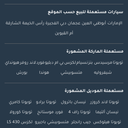
سيارات مستعملة
للبيع
حسب الموقع
الإمارات
أبوظبي
العين
عجمان
دبي
الفجيرة
رأس الخيمة
الشارقة
أم القيوين
مستعملة الماركة المشهورة
تويوتا
مرسيدس بنز
نسيام
لكزس
بي ام دبليو
فورد
لاند روفر
هيونداي
شيفروليه
متسوبيشي
هوندا
بورش
مستعملة الموديل المشهورة
تويوتا لاند كروزر
نيسان باترول
تويوتا برادو
تويوتا كامري
نيسان ألتيما
تويوتا راف 4
فورد موستانج
تويوتا كورولا
تويوتا هيلوكس
جيب رانجلر
متسوبيشي باجيرو
لكزس LS 430