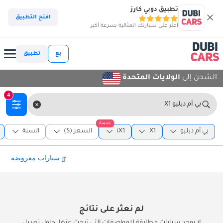
تطبيق دوبي كارز
افتح التطبيق
اعثر على سيارتك المثالية بسرعة أكبر
بع
تطبيق
الشحن إلى
الولايات المتحدة
4
بي أم دبليو X1
جديدة
بي أم دبليو
X1
iX1
السعر ($)
السنة
لم نعثر على نتائج