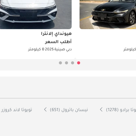
هيونداي إلانترا
أطلب السعر
دبي
صينية
2025
0 كيلومتر
ا برادو (1278)
نيسان باترول (651)
تويوتا لاند كروزر 70 (599)