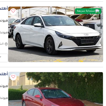
أطلب
استجابة سريعة
هيوندا
هيونداي
الش
أطلب
هيونداي
هيونداي 