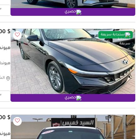
حصري
$ 11,200
استجابة سريعة
هيونداي
هيونداي إلانتر
الش
حصري
$ 13,200
هيونداي 