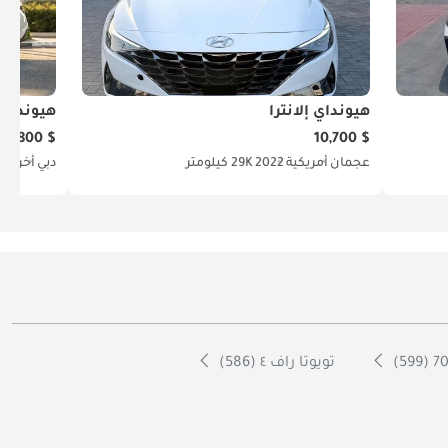
هيونداي إلانترا
هيونداي إ
$ 14,800
$ 10,700
عجمان
أمريكية
2022
29K كيلومتر
دبي
أخرى
6
تويوتا راف ٤ (586)