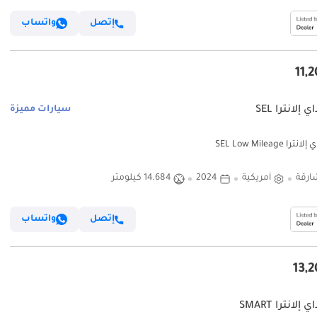
إتصل
واتساب
 إلانترا SEL
سيارات مميزة
ا SEL Low Mileage
ارقة
أمريكية
2024
14,684 كيلومتر
إتصل
واتساب
إلانترا SMART