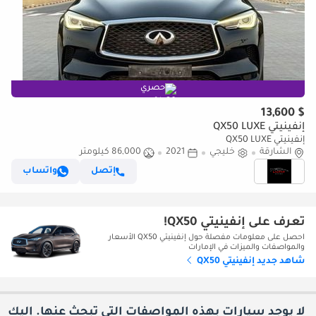
حصري
$ 13,600
إنفينيتي QX50 LUXE
إنفينيتي QX50 LUXE
الشارقة
خليجي
2021
86,000 كيلومتر
إتصل
واتساب
تعرف على إنفينيتي QX50!
احصل على معلومات مفصلة حول إنفينيتي QX50 الأسعار
والمواصفات والميزات في الإمارات
شاهد جديد إنفينيتي QX50
لا يوجد سيارات بهذه المواصفات التي تبحث عنها. إليك