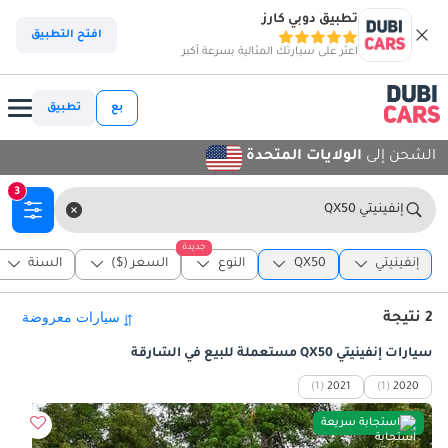
تطبيق دوبي كارز
افتح التطبيق
اعثر على سيارتك المثالية بسرعة أكبر
بع
تطبيق
الشحن إلى
الولايات المتحدة
3
إنفينيتي QX50
جديدة
إنفينيتي
QX50
النوع
السعر ($)
السنة
2 نتيجة
سيارات إنفينيتي QX50 مستعملة للبيع في الشارقة
(1)
2021
(1)
2020
استجابة سريعة