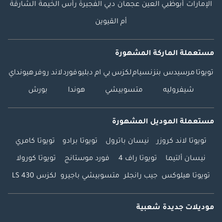
الإمارات
أبوظبي
العين
عجمان
دبي
الفجيرة
رأس الخيمة
الشارقة
أم القيوين
مستعملة الماركة المشهورة
تويوتا
مرسيدس بنز
نسيام
لكزس
بي ام دبليو
فورد
لاند روفر
هيونداي
شيفروليه
متسوبيشي
هوندا
بورش
مستعملة الموديل المشهورة
تويوتا لاند كروزر
نيسان باترول
تويوتا برادو
تويوتا كامري
نيسان ألتيما
تويوتا راف 4
فورد موستانج
تويوتا كورولا
تويوتا هيلوكس
جيب رانجلر
متسوبيشي باجيرو
لكزس LS 430
موديلات جديدة شعبية