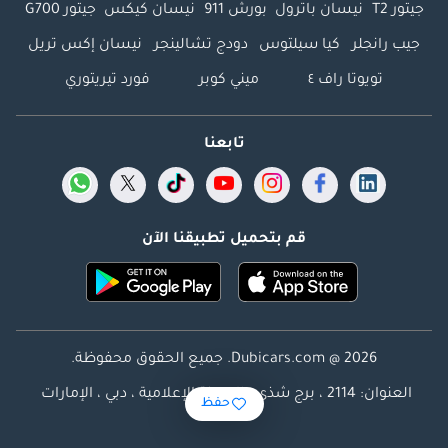
جيتور T2
نيسان باترول
بورش 911
نيسان كيكس
جيتور G700
جيب رانجلر
كيا سيلتوس
دودج تشالينجر
نيسان إكس تريل
تويوتا راف ٤
ميني كوبر
فورد تيريتوري
تابعنا
قم بتحميل تطبيقنا الآن
Dubicars.com @ 2026. جميع الحقوق محفوظة.
العنوان: 2114 ، برج شذى ، المدينة الإعلامية ، دبي ، الإمارات
حفظ