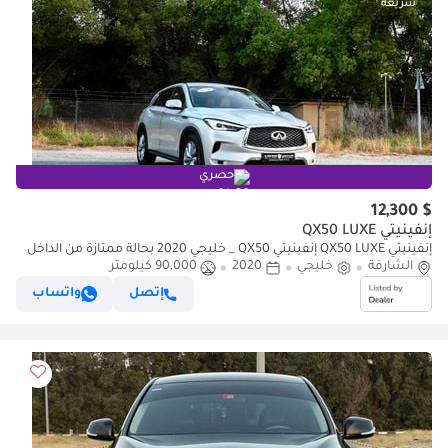
حصري
$ 12,300
إنفينيتي QX50 LUXE
إنفينيتي QX50 LUXE إنفينيتي QX50 _ خليجي 2020 بحالة ممتازة من الداخل
والخارج
الشارقة
خليجي
2020
90,000 كيلومتر
إتصل
واتساب