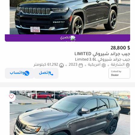
حصري
$ 28,800
جيب جراند شيروكي LIMITED
جيب جراند شيروكي Limited 3.6L
الشارقة
أمريكية
2023
61,292 كيلومتر
إتصل
واتساب