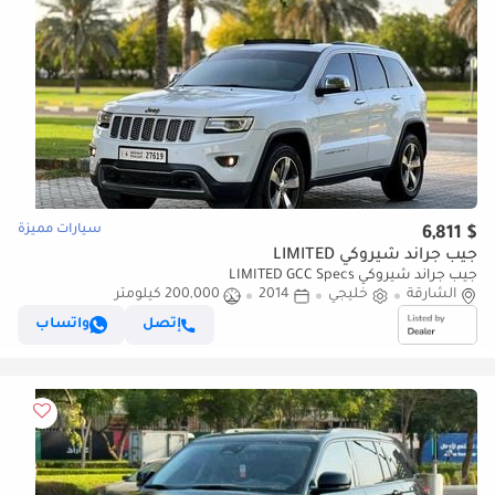
سيارات مميزة
$ 6,811
جيب جراند شيروكي LIMITED
جيب جراند شيروكي LIMITED GCC Specs
الشارقة
خليجي
2014
200,000 كيلومتر
إتصل
واتساب