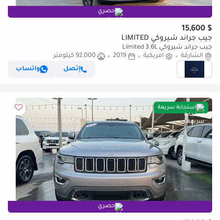
حصري
$ 15,600
جيب جراند شيروكي LIMITED
جيب جراند شيروكي Limited 3.6L
الشارقة
أمريكية
2019
92,000 كيلومتر
إتصل
واتساب
استجابة سريعة
حصري