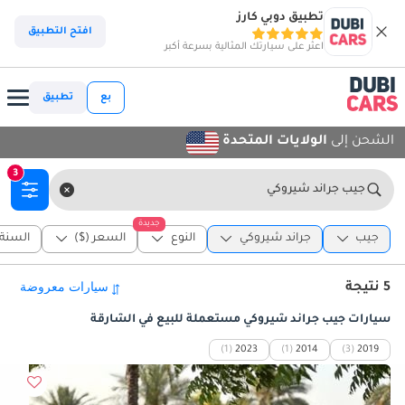
تطبيق دوبي كارز
افتح التطبيق
اعثر على سيارتك المثالية بسرعة أكبر
بع
تطبيق
الشحن إلى
الولايات المتحدة
3
جيب جراند شيروكي
جديدة
جيب
جراند شيروكي
النوع
السعر ($)
السنة
5 نتيجة
سيارات جيب جراند شيروكي مستعملة للبيع في الشارقة
(1)
2023
(1)
2014
(3)
2019