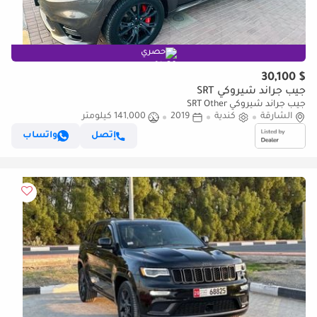
حصري
$ 30,100
جيب جراند شيروكي SRT
جيب جراند شيروكي SRT Other
الشارقة
كندية
2019
141,000 كيلومتر
إتصل
واتساب