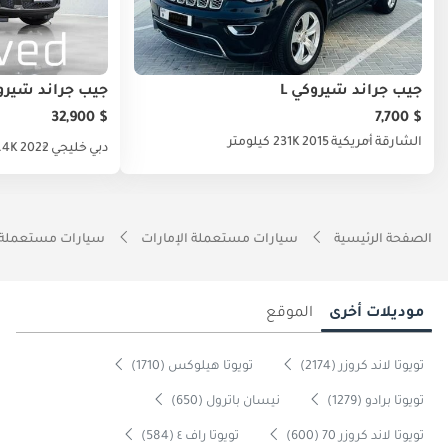
جيب جراند شيروكي L
جيب جراند شيروك
$ 32,900
$ 7,700
الشارقة
أمريكية
2015
231K كيلومتر
دبي
خليجي
2022
47.4K كي
الصفحة الرئيسية
سيارات مستعملة الإمارات
سيارات مستعملة 
موديلات أخرى
الموقع
تويوتا لاند كروزر (2174)
تويوتا هيلوكس (1710)
تويوتا برادو (1279)
نيسان باترول (650)
تويوتا لاند كروزر 70 (600)
تويوتا راف ٤ (584)