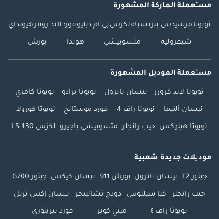
مستعملة الماركة المشهورة
تويوتا
مرسيدس بنز
نسيام
لكزس
بي ام دبليو
فورد
لاند روفر
هيونداي
شيفروليه
متسوبيشي
هوندا
بورش
مستعملة الموديل المشهورة
تويوتا لاند كروزر
نيسان باترول
تويوتا برادو
تويوتا كامري
نيسان ألتيما
تويوتا راف 4
فورد موستانج
تويوتا كورولا
تويوتا هيلوكس
جيب رانجلر
متسوبيشي باجيرو
لكزس LS 430
موديلات جديدة شعبية
جيتور T2
نيسان باترول
بورش 911
نيسان كيكس
جيتور G700
جيب رانجلر
كيا سيلتوس
دودج تشالينجر
نيسان إكس تريل
تويوتا راف ٤
ميني كوبر
فورد تيريتوري