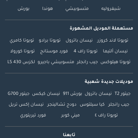
شيفروليه
متسوبيشي
هوندا
بورش
مستعملة الموديل المشهورة
تويوتا لاند كروزر
نيسان باترول
تويوتا برادو
تويوتا كامري
نيسان ألتيما
تويوتا راف 4
فورد موستانج
تويوتا كورولا
تويوتا هيلوكس
جيب رانجلر
متسوبيشي باجيرو
لكزس LS 430
موديلات جديدة شعبية
جيتور T2
نيسان باترول
بورش 911
نيسان كيكس
جيتور G700
جيب رانجلر
كيا سيلتوس
دودج تشالينجر
نيسان إكس تريل
تويوتا راف ٤
ميني كوبر
فورد تيريتوري
تابعنا