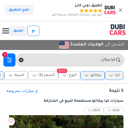
تطبيق دوبي كارز
افتح التطبيق
اعثر على سيارتك المثالية بسرعة أكبر
بع
تطبيق
الشحن إلى
الولايات المتحدة
3
كيا بيكان
جديدة
تو
كيا
بيكانتو
النوع
السعر ($)
السنة
ا
5 نتيجة
سيارات كيا بيكانتو مستعملة للبيع في الشارقة
(2)
2023
(3)
2024