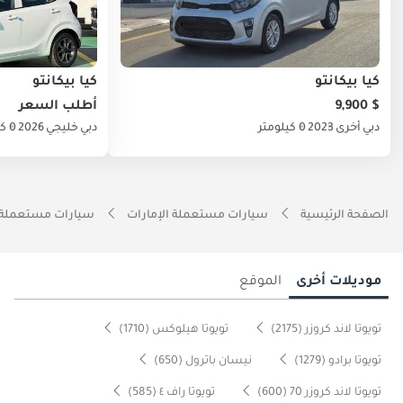
كيا بيكانتو
كيا بيكانتو
$ 9,900
أطلب السعر
دبي
أخرى
2023
0 كيلومتر
دبي
خليجي
2026
0 كيلومتر
الصفحة الرئيسية
سيارات مستعملة الإمارات
سيارات مستعملة 
موديلات أخرى
الموقع
تويوتا لاند كروزر (2175)
تويوتا هيلوكس (1710)
تويوتا برادو (1279)
نيسان باترول (650)
تويوتا لاند كروزر 70 (600)
تويوتا راف ٤ (585)