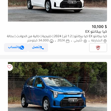
$ 10,100
كيا بيكانتو EX
كيا بيكانتو EX كيا بيكانتو | 1.2 لتر | 2024 | خليجية | خالية من الحوادث | بحالة
ممتازة | 622 شهرياً
الشارقة
خليجي
2024
34,000 كيلومتر
إتصل
واتساب