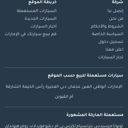
شركة
خريطة الموقع
إتصل بنا
السيارات المستعملة
من نحن
السيارات الجديدة
الشروط والأحكام
أخبار السيارات
السياسة الخاصة
قم ببيع سيارتك في الإمارات
تسجيل دخول
اعلن معنا
تجار السيارات
سيارات مستعملة
للبيع
حسب الموقع
الإمارات
أبوظبي
العين
عجمان
دبي
الفجيرة
رأس الخيمة
الشارقة
أم القيوين
مستعملة الماركة المشهورة
تويوتا
مرسيدس بنز
نسيام
لكزس
بي ام دبليو
فورد
لاند روفر
هيونداي