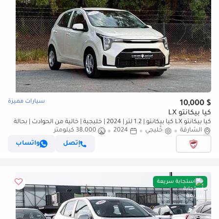
سيارات مميزة
$ 10,000
كيا بيكانتو LX
كيا بيكانتو LX كيا بيكانتو | 1.2 لتر | 2024 | خليجية | خالية من الحوادث | بحالة
ممتازة | 613 شهرياً
الشارقة
خليجي
2024
38,000 كيلومتر
إتصل
واتساب
استجابة سريعة