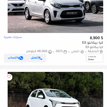
سيارات مميزة
$ 8,900
كيا بيكانتو EX
كيا بيكانتو EX
الشارقة
خليجي
2023
48,000 كيلومتر
إتصل
واتساب