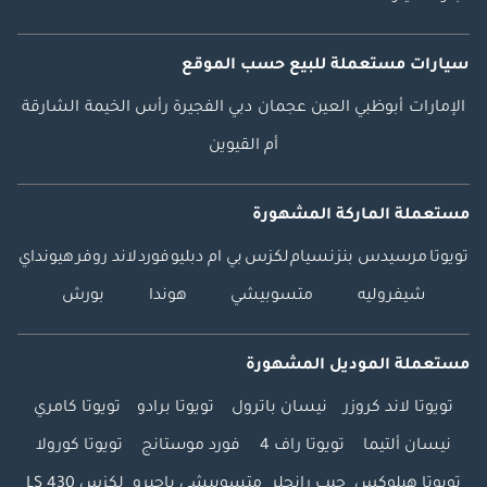
سيارات مستعملة
للبيع
حسب الموقع
الإمارات
أبوظبي
العين
عجمان
دبي
الفجيرة
رأس الخيمة
الشارقة
أم القيوين
مستعملة الماركة المشهورة
تويوتا
مرسيدس بنز
نسيام
لكزس
بي ام دبليو
فورد
لاند روفر
هيونداي
شيفروليه
متسوبيشي
هوندا
بورش
مستعملة الموديل المشهورة
تويوتا لاند كروزر
نيسان باترول
تويوتا برادو
تويوتا كامري
نيسان ألتيما
تويوتا راف 4
فورد موستانج
تويوتا كورولا
تويوتا هيلوكس
جيب رانجلر
متسوبيشي باجيرو
لكزس LS 430