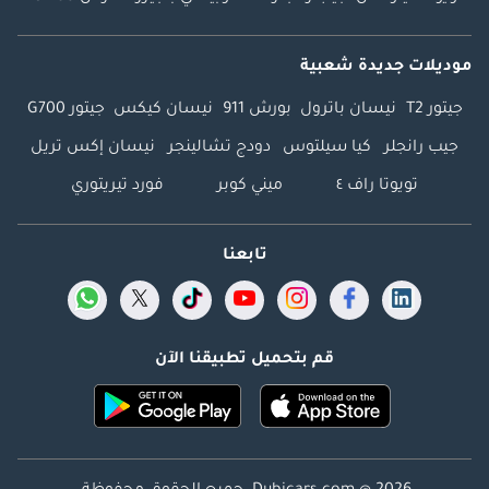
موديلات جديدة شعبية
جيتور T2
نيسان باترول
بورش 911
نيسان كيكس
جيتور G700
جيب رانجلر
كيا سيلتوس
دودج تشالينجر
نيسان إكس تريل
تويوتا راف ٤
ميني كوبر
فورد تيريتوري
تابعنا
قم بتحميل تطبيقنا الآن