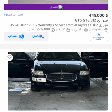
حصري
سيارات مميزة
$ 449,000
فيراري 812 GTS GTS
فيراري 812 GTS GTS 812 / 2021 / Warranty + Service from Al Tayer GCC
الشارقة
خليجي
2021
17,000 كيلومتر
إتصل
واتساب