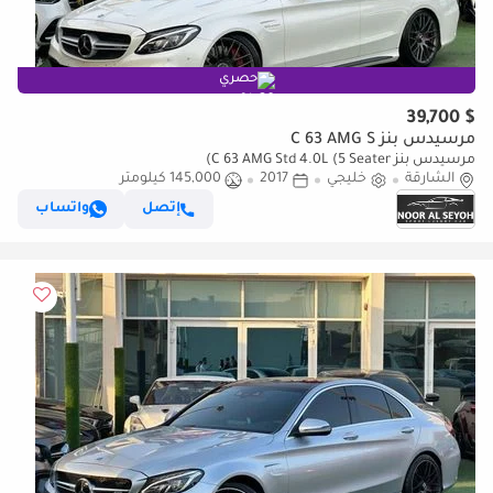
حصري
$ 39,700
مرسيدس بنز C 63 AMG S
مرسيدس بنز C 63 AMG Std 4.0L (5 Seater)
الشارقة
خليجي
2017
145,000 كيلومتر
إتصل
واتساب