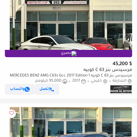
حصري
$ 45,200
مرسيدس بنز C 63 كوبيه
مرسيدس بنز C 63 كوبيه MERCEDES BENZ AMG C63s Gcc 2017 Edition 1
الشارقة
Original paint
خليجي
2017
95,000 كيلومتر
إتصل
واتساب