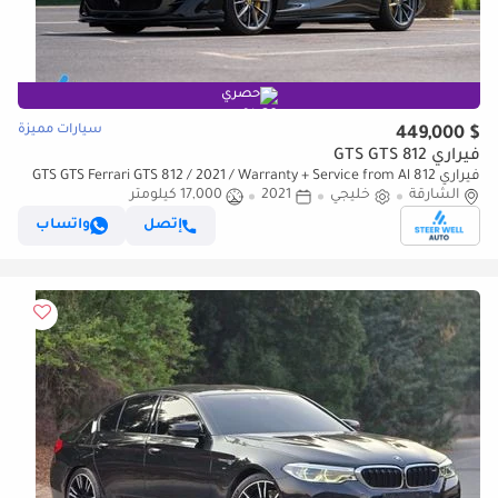
حصري
سيارات مميزة
$ 449,000
فيراري 812 GTS GTS
فيراري 812 GTS GTS Ferrari GTS 812 / 2021 / Warranty + Service from Al
Tayer GCC
الشارقة
خليجي
2021
17,000 كيلومتر
إتصل
واتساب