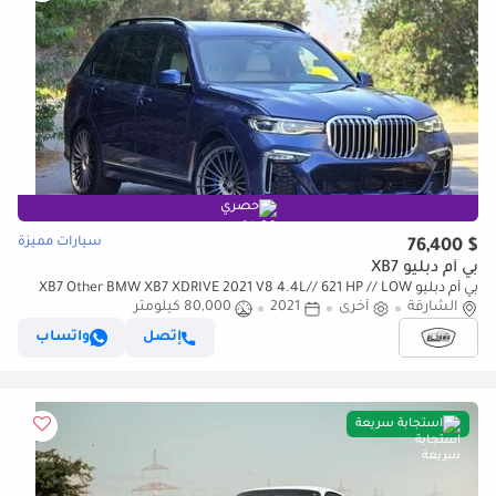
حصري
سيارات مميزة
$ 76,400
بي أم دبليو XB7
بي أم دبليو XB7 Other BMW XB7 XDRIVE 2021 V8 4.4L// 621 HP // LOW
الشارقة
أخرى
2021
80,000 كيلومتر
MILEAGE // PERFECT CONDITION // FULL OPITION
إتصل
واتساب
استجابة سريعة