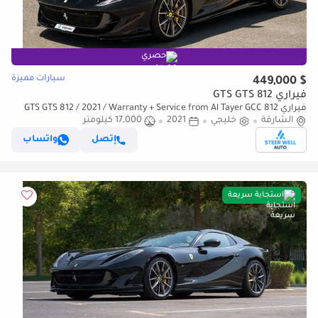
حصري
سيارات مميزة
$ 449,000
فيراري 812 GTS GTS
فيراري 812 GTS GTS 812 / 2021 / Warranty + Service from Al Tayer GCC
الشارقة
خليجي
2021
17,000 كيلومتر
إتصل
واتساب
استجابة سريعة