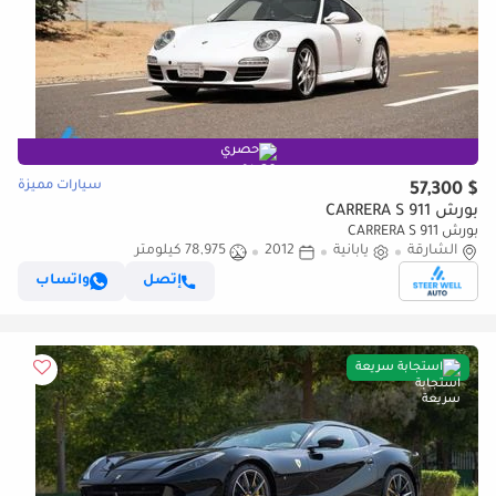
حصري
سيارات مميزة
$ 57,300
بورش 911 CARRERA S
بورش 911 CARRERA S
الشارقة
يابانية
2012
78,975 كيلومتر
إتصل
واتساب
استجابة سريعة