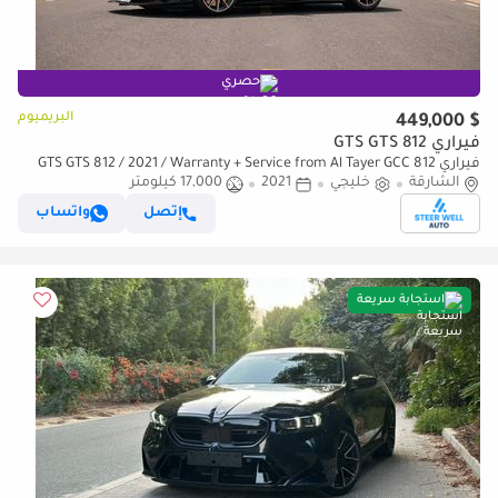
حصري
البريميوم
$ 449,000
فيراري 812 GTS GTS
فيراري 812 GTS GTS 812 / 2021 / Warranty + Service from Al Tayer GCC
الشارقة
خليجي
2021
17,000 كيلومتر
إتصل
واتساب
استجابة سريعة