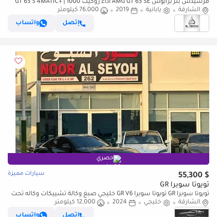
مرسيدس بنز برابوس AMG GT 63 SE أداء روكيت 1000 GT 63 S 4MATIC+ |
الشارقة
يابانية
2019
Japanese Specs | Pristine Condition
76,000 كيلومتر
إتصل
واتساب
حصري
سيارات مميزة
$ 55,300
تويوتا سوبرا GR
تويوتا سوبرا GR تويوتا سوبرا GR V6 خليجي صبغ وكالة تشييكات وكاله تحت
الشارقة
خليجي
الضمان جير عادى بحاله ممتازه
2024
12,000 كيلومتر
إتصل
واتساب