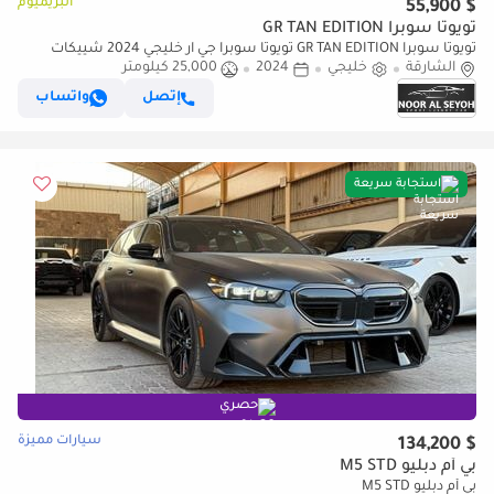
البريميوم
$ 55,900
تويوتا سوبرا GR TAN EDITION
تويوتا سوبرا GR TAN EDITION تويوتا سوبرا جي ار خليجي 2024 شييكات
الشارقة
خليجي
2024
25,000 كيلومتر
الوكالة (تحت الضمان) قير عادي صبغ وكالة بحالة ال
إتصل
واتساب
استجابة سريعة
حصري
سيارات مميزة
$ 134,200
بي أم دبليو M5 STD
بي أم دبليو M5 STD