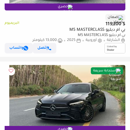
حصري
ضمان
البريميوم
$ 119,200
بي أم دبليو M5 MASTERCLASS
بي أم دبليو M5 MASTERCLASS
الشارقة
أوروبية
2025
13,000 كيلومتر
إتصل
واتساب
استجابة سريعة
حصري