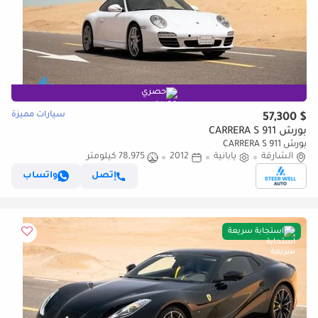
حصري
سيارات مميزة
$ 57,300
بورش 911 CARRERA S
بورش 911 CARRERA S
الشارقة
يابانية
2012
78,975 كيلومتر
إتصل
واتساب
استجابة سريعة