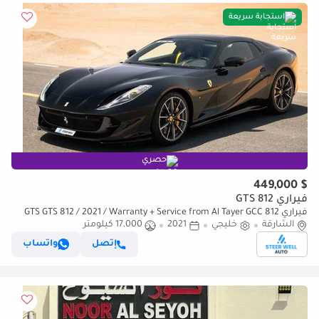
استجابة سريعة
حصري
$ 449,000
فيراري 812 GTS
فيراري 812 GTS GTS 812 / 2021 / Warranty + Service from Al Tayer GCC
الشارقة
خليجي
2021
17,000 كيلومتر
إتصل
واتساب