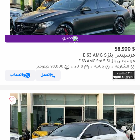
حصري
$ 58,900
مرسيدس بنز E 63 AMG S
مرسيدس بنز E 63 AMG Std 5.5L
الشارقة
يابانية
2018
98,000 كيلومتر
إتصل
واتساب