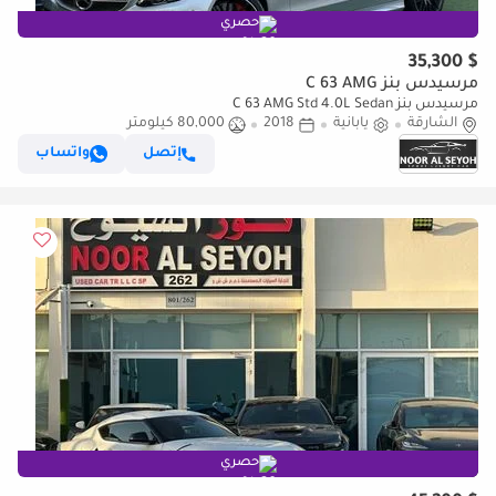
حصري
$ 35,300
مرسيدس بنز C 63 AMG
مرسيدس بنز C 63 AMG Std 4.0L Sedan
الشارقة
يابانية
2018
80,000 كيلومتر
إتصل
واتساب
حصري