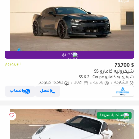
حصري
البريميوم
$ 73,700
شيفروليه كامارو SS
شيفروليه كامارو SS 6.2L Coupe
الشارقة
يابانية
2021
16,562 كيلومتر
إتصل
واتساب
استجابة سريعة