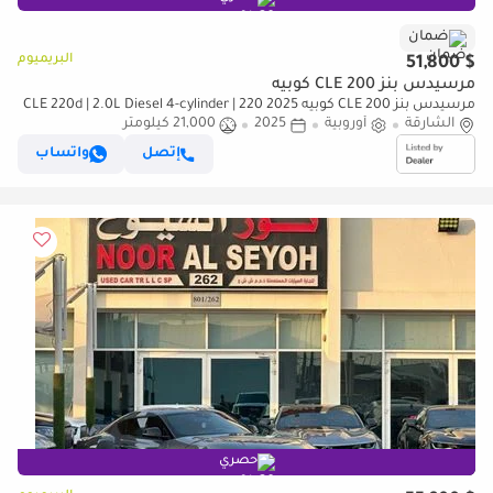
ضمان
البريميوم
$ 51,800
مرسيدس بنز CLE 200 كوبيه
مرسيدس بنز CLE 200 كوبيه 2025 CLE 220d | 2.0L Diesel 4-cylinder | 220
الشارقة
HP | Like New
أوروبية
2025
21,000 كيلومتر
إتصل
واتساب
حصري