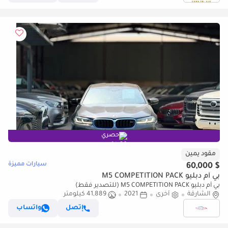
حصري
مقود يمين
سيارات مميزة
$ 60,000
بي أم دبليو M5 COMPETITION PACK
بي أم دبليو M5 COMPETITION PACK (للتصدير فقط)
الشارقة
أخرى
2021
41,889 كيلومتر
إتصل
واتساب