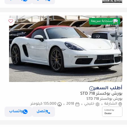
استجابة سريعة
أطلب السعر
بورش بوكستر 718 STD
بورش بوكستر 718 STD
الشارقة
خليجي
2018
135,000 كيلومتر
إتصل
واتساب