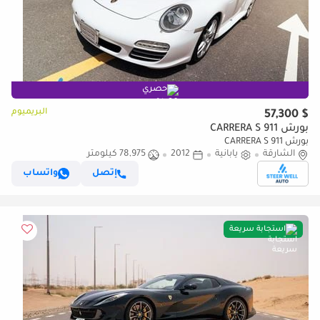
حصري
البريميوم
$ 57,300
بورش 911 CARRERA S
بورش 911 CARRERA S
الشارقة
يابانية
2012
78,975 كيلومتر
إتصل
واتساب
استجابة سريعة