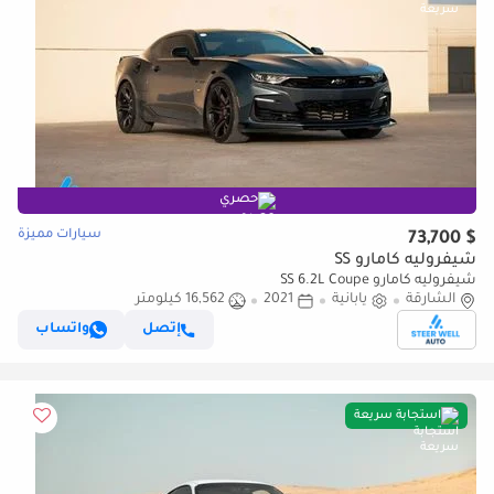
حصري
سيارات مميزة
$ 73,700
شيفروليه كامارو SS
شيفروليه كامارو SS 6.2L Coupe
الشارقة
يابانية
2021
16,562 كيلومتر
إتصل
واتساب
استجابة سريعة