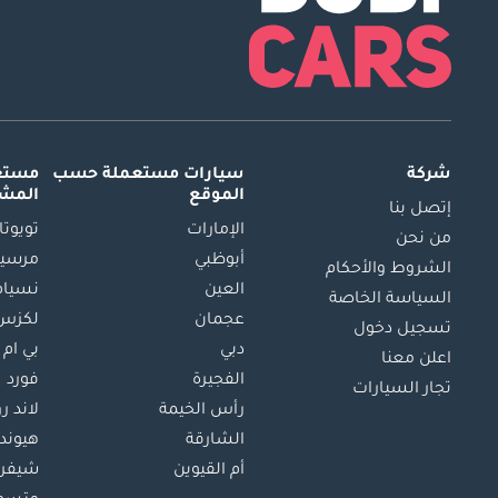
شركة
سيارات مستعملة
حسب
مستعم
الموقع
المش
إتصل بنا
الإمارات
تويوتا
من نحن
أبوظبي
مرسيد
الشروط والأحكام
العين
نسيام
السياسة الخاصة
عجمان
لكزس
تسجيل دخول
دبي
بي ام 
اعلن معنا
الفجيرة
فورد
تجار السيارات
رأس الخيمة
لاند ر
الشارقة
هيوند
أم القيوين
شيفرو