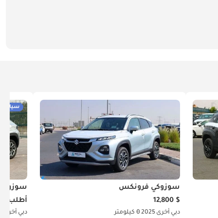
سيارات 
سوزوكي فرونكس
سوزوكي
$ 12,800
أطلب ال
دبي
أخرى
2025
0 كيلومتر
دبي
أخرى
6