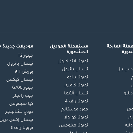
لة الماركة
مستعملة الموديل
موديلات جديدة 
هورة
المشهورة
جيتور T2
تويوتا لاند كروزر
نيسان باترول
س بنز
نيسان باترول
بورش 911
تويوتا برادو
نيسان كيكس
تويوتا كامري
جيتور G700
دبليو
نيسان ألتيما
جيب رانجلر
تويوتا راف 4
كيا سيلتوس
وفر
فورد موستانج
دودج تشالينجر
اي
تويوتا كورولا
نيسان إكس تريل
ليه
تويوتا هيلوكس
تويوتا راف ٤