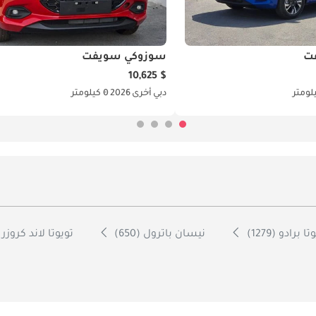
ت
سوزوكي سويفت
$ 10,625
دبي
أخرى
2026
0 كيلومتر
ا برادو (1279)
نيسان باترول (650)
تويوتا لاند كروزر 70 (600)