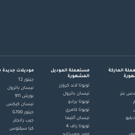
لة الماركة
مستعملة الموديل
موديلات جديدة 
هورة
المشهورة
جيتور T2
تويوتا لاند كروزر
نيسان باترول
س بنز
نيسان باترول
بورش 911
تويوتا برادو
نيسان كيكس
تويوتا كامري
جيتور G700
دبليو
نيسان ألتيما
جيب رانجلر
تويوتا راف 4
كيا سيلتوس
وفر
فورد موستانج