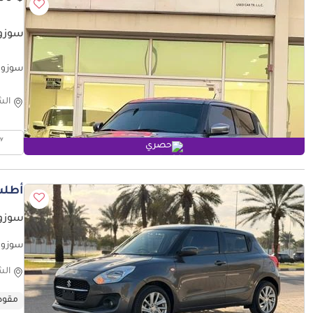
سوزوك
سوزوكي
الش
حصري
أطلب
سوزوك
سوزوكي سويفت
الش
مقود