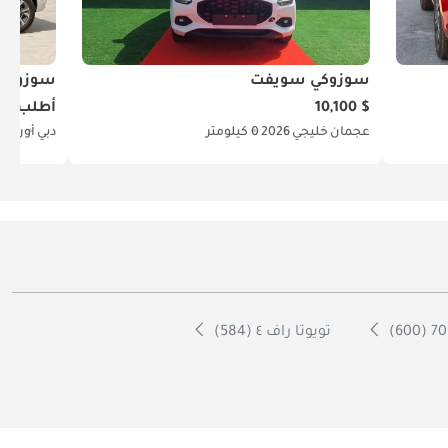
سوزوكي سويفت
سوزوكي
$ 10,100
أطلب ال
عجمان
خليجي
2026
0 كيلومتر
دبي
أوروبية
تويوتا راف ٤ (584)