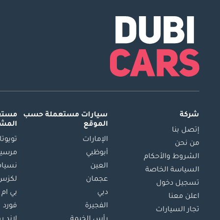
شركة
سيارات مستعملة
حسب
مستعم
الموقع
المش
إتصل بنا
الإمارات
تويوتا
من نحن
أبوظبي
مرسيد
الشروط والأحكام
العين
نسيام
السياسة الخاصة
عجمان
لكزس
تسجيل دخول
دبي
بي ام 
اعلن معنا
الفجيرة
فورد
تجار السيارات
رأس الخيمة
لاند ر