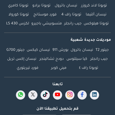
تويوتا لاند كروزر
نيسان باترول
تويوتا برادو
تويوتا كامري
نيسان ألتيما
تويوتا راف 4
فورد موستانج
تويوتا كورولا
تويوتا هيلوكس
جيب رانجلر
متسوبيشي باجيرو
لكزس LS 430
موديلات جديدة شعبية
جيتور T2
نيسان باترول
بورش 911
نيسان كيكس
جيتور G700
جيب رانجلر
كيا سيلتوس
دودج تشالينجر
نيسان إكس تريل
تويوتا راف ٤
ميني كوبر
فورد تيريتوري
تابعنا
قم بتحميل تطبيقنا الآن