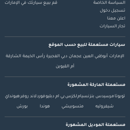
السياسة الخاصة
قم ببيع سيارتك في الإمارات
تسجيل دخول
اعلن معنا
تجار السيارات
سيارات مستعملة
للبيع
حسب الموقع
الإمارات
أبوظبي
العين
عجمان
دبي
الفجيرة
رأس الخيمة
الشارقة
أم القيوين
مستعملة الماركة المشهورة
تويوتا
مرسيدس بنز
نسيام
لكزس
بي ام دبليو
فورد
لاند روفر
هيونداي
شيفروليه
متسوبيشي
هوندا
بورش
مستعملة الموديل المشهورة