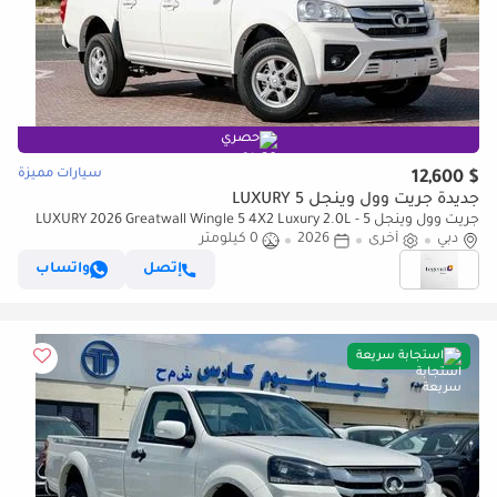
حصري
سيارات مميزة
$ 12,600
جديدة جريت وول وينجل 5 LUXURY
جريت وول وينجل 5 LUXURY 2026 Greatwall Wingle 5 4X2 Luxury 2.0L -
دبي
أخرى
2026
0 كيلومتر
Manual - Titanium White Inside Black | Export Price
إتصل
واتساب
استجابة سريعة