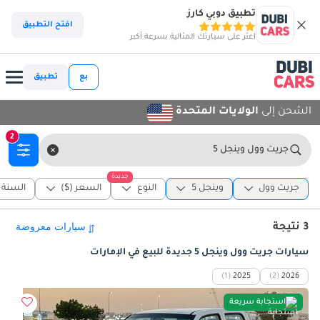
تطبيق دوبي كارز
افتح التطبيق
اعثر على سيارتك المثالية بسرعة أكبر
بع
تطبيق
الشحن إلى
الولايات المتحدة
2
جريت وول وينجل 5
جديدة
جريت وول
وينجل 5
النوع
السعر ($)
السنة
3 نتيجة
سيارات جريت وول وينجل 5 جديدة للبيع في الإمارات
(1)
2025
(2)
2026
استجابة سريعة