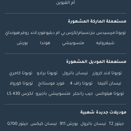
أم القيوين
مستعملة الماركة المشهورة
تويوتا
مرسيدس بنز
نسيام
لكزس
بي ام دبليو
فورد
لاند روفر
هيونداي
شيفروليه
متسوبيشي
هوندا
بورش
مستعملة الموديل المشهورة
تويوتا لاند كروزر
نيسان باترول
تويوتا برادو
تويوتا كامري
نيسان ألتيما
تويوتا راف 4
فورد موستانج
تويوتا كورولا
تويوتا هيلوكس
جيب رانجلر
متسوبيشي باجيرو
لكزس LS 430
موديلات جديدة شعبية
جيتور T2
نيسان باترول
بورش 911
نيسان كيكس
جيتور G700