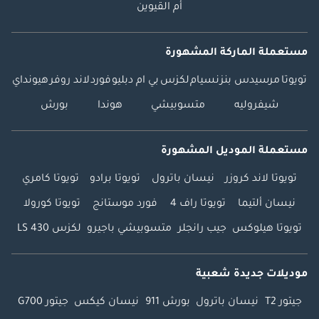
أم القيوين
مستعملة الماركة المشهورة
تويوتا
مرسيدس بنز
نسيام
لكزس
بي ام دبليو
فورد
لاند روفر
هيونداي
شيفروليه
متسوبيشي
هوندا
بورش
مستعملة الموديل المشهورة
تويوتا لاند كروزر
نيسان باترول
تويوتا برادو
تويوتا كامري
نيسان ألتيما
تويوتا راف 4
فورد موستانج
تويوتا كورولا
تويوتا هيلوكس
جيب رانجلر
متسوبيشي باجيرو
لكزس LS 430
موديلات جديدة شعبية
جيتور T2
نيسان باترول
بورش 911
نيسان كيكس
جيتور G700