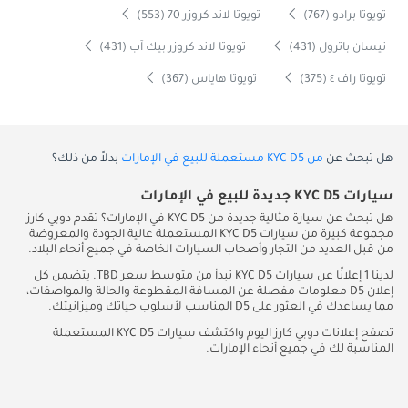
تويوتا برادو (767)
تويوتا لاند كروزر 70 (553)
نيسان باترول (431)
تويوتا لاند كروزر بيك آب (431)
تويوتا راف ٤ (375)
تويوتا هاياس (367)
هل تبحث عن
من KYC D5 مستعملة للبيع في الإمارات
بدلاً من ذلك؟
سيارات KYC D5 جديدة للبيع في الإمارات
هل تبحث عن سيارة مثالية جديدة من KYC D5 في الإمارات؟ تقدم دوبي كارز
مجموعة كبيرة من سيارات KYC D5 المستعملة عالية الجودة والمعروضة
من قبل العديد من التجار وأصحاب السيارات الخاصة في جميع أنحاء البلاد.
لدينا 1 إعلانًا عن سيارات KYC D5 تبدأ من متوسط سعر TBD. يتضمن كل
إعلان D5 معلومات مفصلة عن المسافة المقطوعة والحالة والمواصفات،
مما يساعدك في العثور على D5 المناسب لأسلوب حياتك وميزانيتك.
تصفح إعلانات دوبي كارز اليوم واكتشف سيارات KYC D5 المستعملة
المناسبة لك في جميع أنحاء الإمارات.