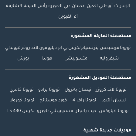
الإمارات
أبوظبي
العين
عجمان
دبي
الفجيرة
رأس الخيمة
الشارقة
أم القيوين
مستعملة الماركة المشهورة
تويوتا
مرسيدس بنز
نسيام
لكزس
بي ام دبليو
فورد
لاند روفر
هيونداي
شيفروليه
متسوبيشي
هوندا
بورش
مستعملة الموديل المشهورة
تويوتا لاند كروزر
نيسان باترول
تويوتا برادو
تويوتا كامري
نيسان ألتيما
تويوتا راف 4
فورد موستانج
تويوتا كورولا
تويوتا هيلوكس
جيب رانجلر
متسوبيشي باجيرو
لكزس LS 430
موديلات جديدة شعبية