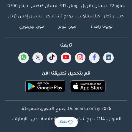
جيتور T2
نيسان باترول
بورش 911
نيسان كيكس
جيتور G700
جيب رانجلر
كيا سيلتوس
دودج تشالينجر
نيسان إكس تريل
تويوتا راف ٤
ميني كوبر
فورد تيريتوري
تابعنا
قم بتحميل تطبيقنا الآن
Dubicars.com @ 2026. جميع الحقوق محفوظة.
العنوان: 2114 ، برج شذى ، المدينة الإعلامية ، دبي ، الإمارات
حفظ