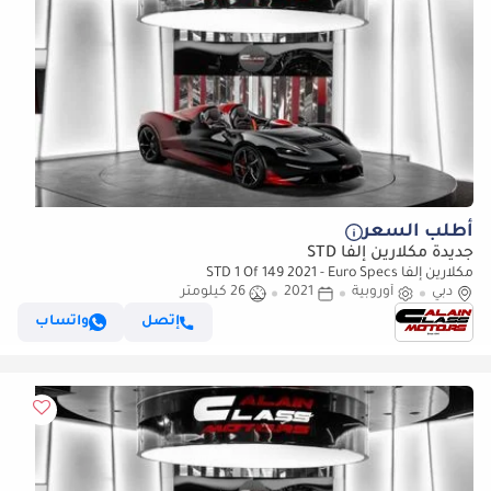
أطلب السعر
جديدة مكلارين إلفا STD
مكلارين إلفا STD 1 Of 149 2021 - Euro Specs
دبي
أوروبية
2021
26 كيلومتر
إتصل
واتساب