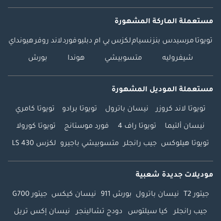
مستعملة الماركة المشهورة
تويوتا
مرسيدس بنز
نسيام
لكزس
بي ام دبليو
فورد
لاند روفر
هيونداي
شيفروليه
متسوبيشي
هوندا
بورش
مستعملة الموديل المشهورة
تويوتا لاند كروزر
نيسان باترول
تويوتا برادو
تويوتا كامري
نيسان ألتيما
تويوتا راف 4
فورد موستانج
تويوتا كورولا
تويوتا هيلوكس
جيب رانجلر
متسوبيشي باجيرو
لكزس LS 430
موديلات جديدة شعبية
جيتور T2
نيسان باترول
بورش 911
نيسان كيكس
جيتور G700
جيب رانجلر
كيا سيلتوس
دودج تشالينجر
نيسان إكس تريل