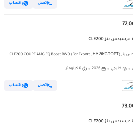
إتصل
واتساب
مرسيدس بنز CLE200
مرسيدس بنز CLE200 COUPE AMG EQ Boost RWD (For Export , НА ЭКСПОРТ)
RWD 2026 GCC Без пр
خليجي
2026
0 كيلومتر
إتصل
واتساب
مرسيدس بنز CLE200