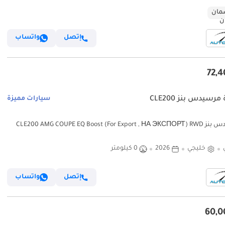
ان
إتصل
واتساب
مرسيدس بنز CLE200
سيارات مميزة
مرسيدس بنز CLE200 AMG COUPE EQ Boost (For Export , НА ЭКСПОРТ) RWD
2026 GCC Без пр
خليجي
2026
0 كيلومتر
إتصل
واتساب