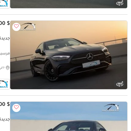
$ 72,000
جديدة 
обега
دبي
$ 73,000
جديدة 