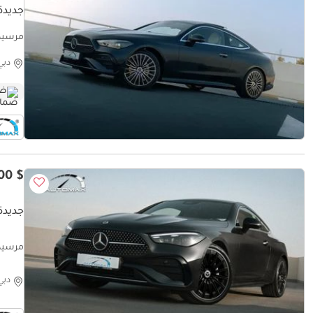
جديدة 
ranty
دبي
ضم
$ 72,000
جديدة 
обега
دبي