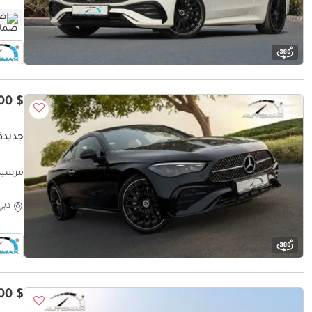
ضم
$ 72,400
جديدة 
обега
دبي
$ 60,000