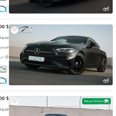
$ 72,000
جديدة 
Dealer
دبي
ضم
$ 76,400
استجابة سريعة
جديدة م