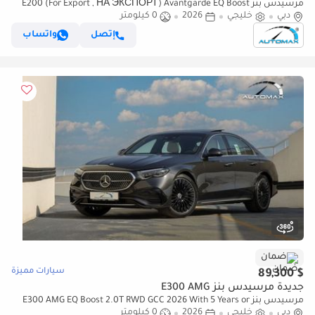
مرسيدس بنز E200 (For Export , НА ЭКСПОРТ) Avantgarde EQ Boost
دبي
خليجي
2026
0 كيلومتر
2.0L RWD GCC 2026 Без пробега
إتصل
واتساب
ضمان
سيارات مميزة
$ 89,300
جديدة مرسيدس بنز E300 AMG
مرسيدس بنز E300 AMG EQ Boost 2.0T RWD GCC 2026 With 5 Years or
دبي
خليجي
2026
0 كيلومتر
100,000 Km Warranty @Official Dealer