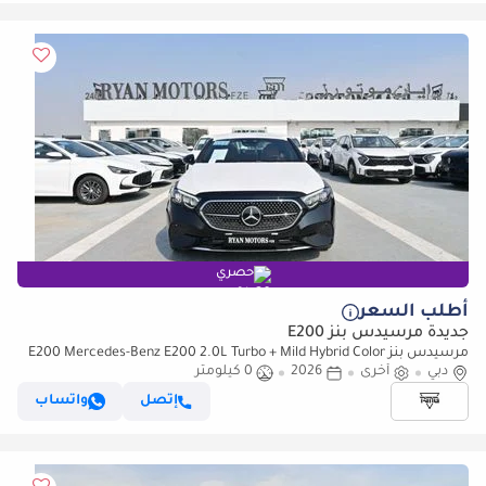
حصري
أطلب السعر
جديدة مرسيدس بنز E200
مرسيدس بنز E200 Mercedes-Benz E200 2.0L Turbo + Mild Hybrid Color
دبي
Black Model2026
أخرى
2026
0 كيلومتر
إتصل
واتساب