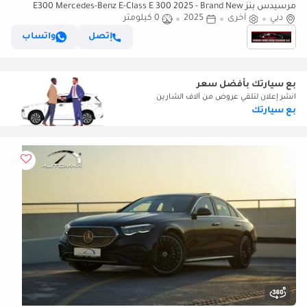
مرسيدس بنز E300 Mercedes-Benz E-Class E 300 2025 - Brand New
دبي
أخرى
2025
Luxury - Full Options With Warranty
0 كيلومتر
إتصل
واتساب
بع سيارتك بأفضل سعر
انشر إعلان لتلقي عروض من آلاف الشارين
بع سيارتك