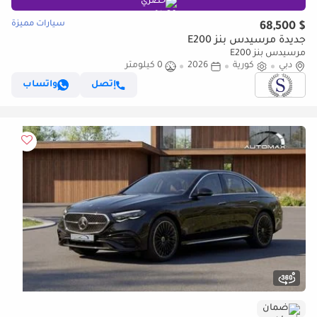
حصري
سيارات مميزة
$ 68,500
جديدة مرسيدس بنز E200
مرسيدس بنز E200
دبي
كورية
2026
0 كيلومتر
إتصل
واتساب
ضمان