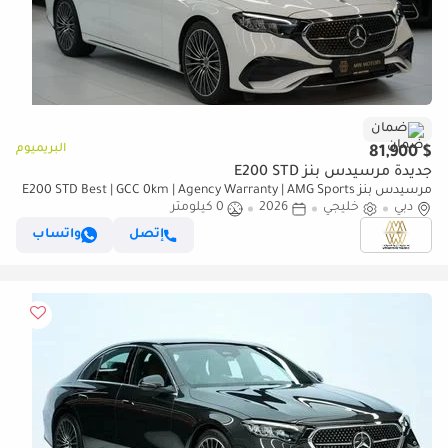
ضمان
البريميوم
$ 81,900
جديدة مرسيدس بنز E200 STD
مرسيدس بنز E200 STD Best | GCC 0km | Agency Warranty | AMG Sports
دبي
Package
خليجي
2026
0 كيلومتر
إتصل
واتساب