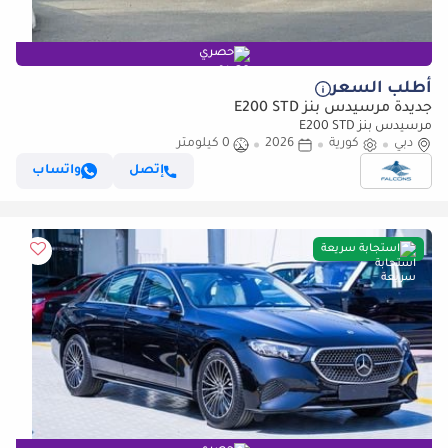
حصري
أطلب السعر
جديدة مرسيدس بنز E200 STD
مرسيدس بنز E200 STD
دبي
كورية
2026
0 كيلومتر
إتصل
واتساب
استجابة سريعة