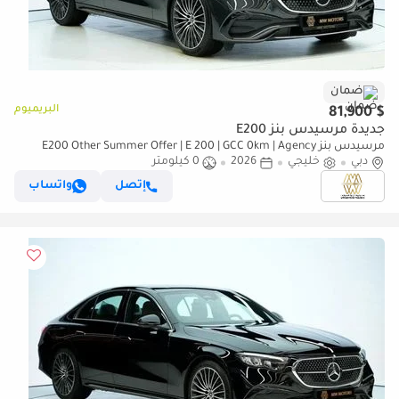
ضمان
البريميوم
$ 81,900
جديدة مرسيدس بنز E200
مرسيدس بنز E200 Other Summer Offer | E 200 | GCC 0km | Agency
دبي
خليجي
2026
Warranty | AMG Sports Package
0 كيلومتر
إتصل
واتساب