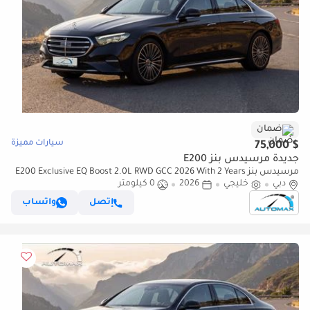
ضمان
سيارات مميزة
$ 75,000
جديدة مرسيدس بنز E200
مرسيدس بنز E200 Exclusive EQ Boost 2.0L RWD GCC 2026 With 2 Years
دبي
خليجي
2026
0 كيلومتر
Unlimited Mileage Warranty @Official Dealer
إتصل
واتساب