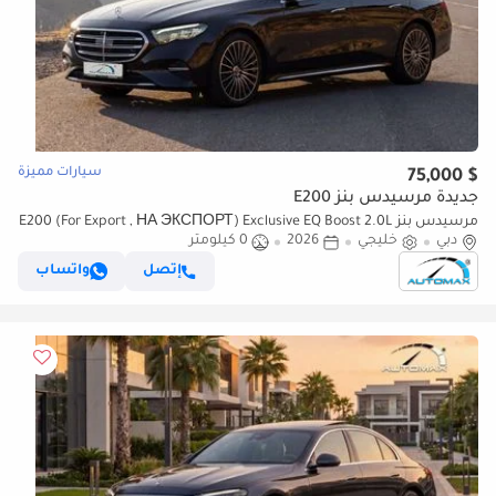
سيارات مميزة
$ 75,000
جديدة مرسيدس بنز E200
مرسيدس بنز E200 (For Export , НА ЭКСПОРТ) Exclusive EQ Boost 2.0L
دبي
خليجي
2026
0 كيلومتر
RWD GCC 2026 Без пробега
إتصل
واتساب