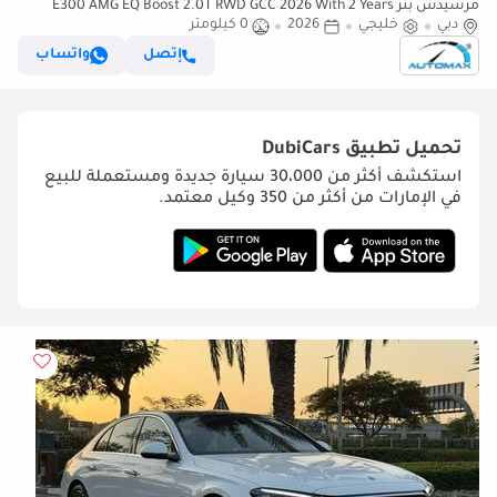
مرسيدس بنز E300 AMG EQ Boost 2.0T RWD GCC 2026 With 2 Years
دبي
خليجي
2026
0 كيلومتر
Unlimited Mileage Warranty At Official Dealer
إتصل
واتساب
تحميل تطبيق
DubiCars
استكشف أكثر من 30،000 سيارة جديدة ومستعملة للبيع
في الإمارات من أكثر من 350 وكيل معتمد.