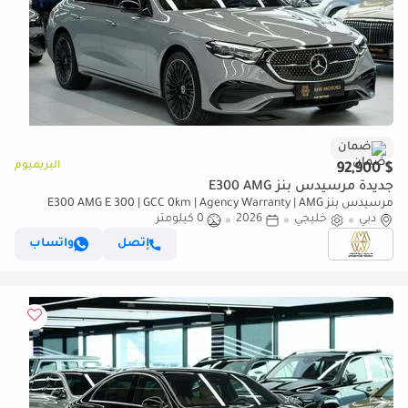
ضمان
البريميوم
$ 92,900
جديدة مرسيدس بنز E300 AMG
مرسيدس بنز E300 AMG E 300 | GCC 0km | Agency Warranty | AMG
دبي
Package
خليجي
2026
0 كيلومتر
إتصل
واتساب