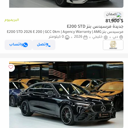
ضمان
البريميوم
$ 81,900
جديدة مرسيدس بنز E200 STD
مرسيدس بنز E200 STD 2026 E 200 | GCC 0km | Agency Warranty | AMG
دبي
Sports Package
خليجي
2026
0 كيلومتر
إتصل
واتساب