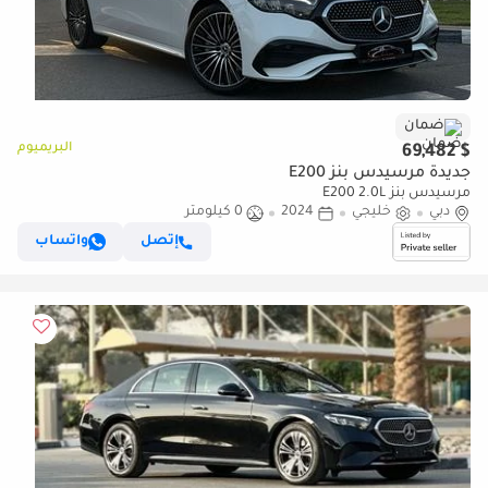
ضمان
البريميوم
$ 69,482
جديدة مرسيدس بنز E200
مرسيدس بنز E200 2.0L
دبي
خليجي
2024
0 كيلومتر
إتصل
واتساب