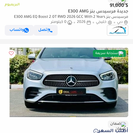
البريميوم
$ 91,000
جديدة مرسيدس بنز E300 AMG
مرسيدس بنز E300 AMG EQ Boost 2.0T RWD 2026 GCC With 2 Years
دبي
خليجي
2026
0 كيلومتر
Unlimited Mileage Warranty @Official Dealer
إتصل
واتساب
استجابة سريعة
ضمان
أطلب السعر