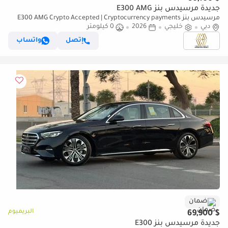
جديدة مرسيدس بنز E300 AMG
مرسيدس بنز E300 AMG Crypto Accepted | Cryptocurrency payments
دبي
are accepted
خليجي
2026
0 كيلومتر
إتصل
واتساب
ضمان
البريميوم
$ 69,900
جديدة مرسيدس بنز E300