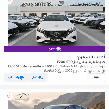
حصري
أطلب السعر
جديدة مرسيدس بنز E200 STD
مرسيدس بنز E200 STD Mercedes-Benz E200 2.0L Turbo + Mild Hybrid
دبي
Model 2026
أخرى
2026
0 كيلومتر
إتصل
واتساب