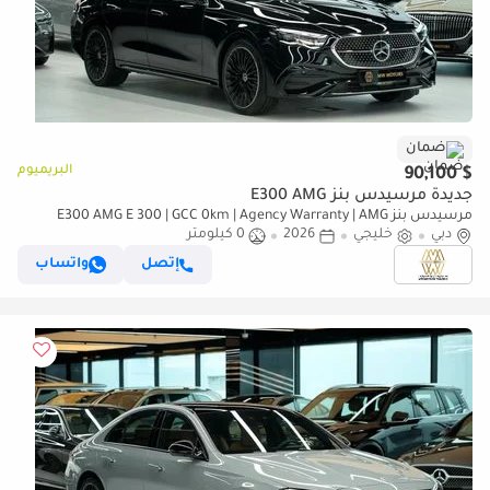
ضمان
البريميوم
$ 90,100
جديدة مرسيدس بنز E300 AMG
مرسيدس بنز E300 AMG E 300 | GCC 0km | Agency Warranty | AMG
دبي
Package
خليجي
2026
0 كيلومتر
إتصل
واتساب