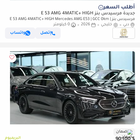
أطلب السعر
جديدة مرسيدس بنز E 53 AMG 4MATIC+ HIGH
مرسيدس بنز E 53 AMG 4MATIC+ HIGH Mercedes AMG E53 | GCC 0km |
دبي
Hybrid | 3.0L
خليجي
2026
0 كيلومتر
إتصل
واتساب
ضمان
البريميوم
$ 90,100