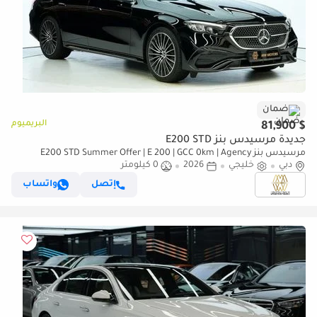
ضمان
البريميوم
$ 81,900
جديدة مرسيدس بنز E200 STD
مرسيدس بنز E200 STD Summer Offer | E 200 | GCC 0km | Agency
دبي
خليجي
2026
Warranty | AMG Sports Package
0 كيلومتر
إتصل
واتساب