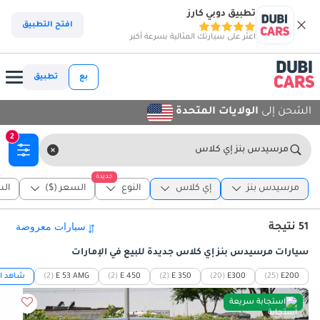
تطبيق دوبي كارز
افتح التطبيق
اعثر على سيارتك المثالية بسرعة أكبر
بع
تطبيق
الشحن إلى
الولايات المتحدة
2
مرسيدس بنز إي كلاس
جديدة
مرسيدس بنز
إي كلاس
النوع
السعر ($)
الس
51 نتيجة
سيارات مرسيدس بنز إي كلاس جديدة للبيع في الإمارات
E200
(25)
E300
(20)
E 350
(2)
E 450
(2)
E 53 AMG
(2)
شاهد ال
استجابة سريعة