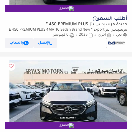
حصري
أطلب السعر
جديدة مرسيدس بنز E 450 PREMIUM PLUS
مرسيدس بنز E 450 PREMIUM PLUS 4MATIC Sedan Brand New * Export
Price *
دبي
أخرى
2025
0 كيلومتر
إتصل
واتساب
حصري