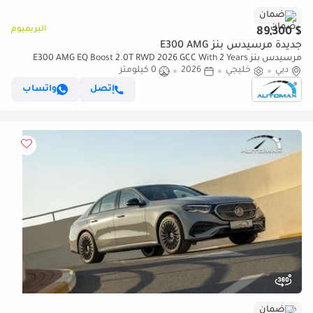
ضمان
البريميوم
$ 89,300
جديدة مرسيدس بنز E300 AMG
مرسيدس بنز E300 AMG EQ Boost 2.0T RWD 2026 GCC With 2 Years
دبي
خليجي
2026
0 كيلومتر
Unlimited Mileage Warranty @Official Dealer
إتصل
واتساب
ضمان