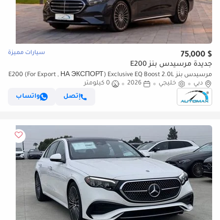
سيارات مميزة
$ 75,000
جديدة مرسيدس بنز E200
مرسيدس بنز E200 (For Export , НА ЭКСПОРТ) Exclusive EQ Boost 2.0L
دبي
خليجي
2026
0 كيلومتر
RWD GCC 2026 Без пробега
إتصل
واتساب