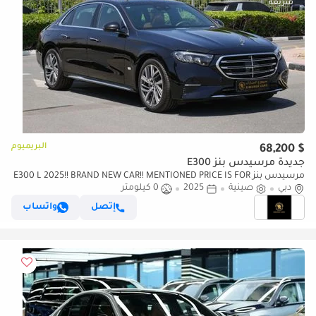
البريميوم
$ 68,200
جديدة مرسيدس بنز E300
مرسيدس بنز E300 L 2025!! BRAND NEW CAR!! MENTIONED PRICE IS FOR
دبي
EXPORT ONLY
صينية
2025
0 كيلومتر
إتصل
واتساب