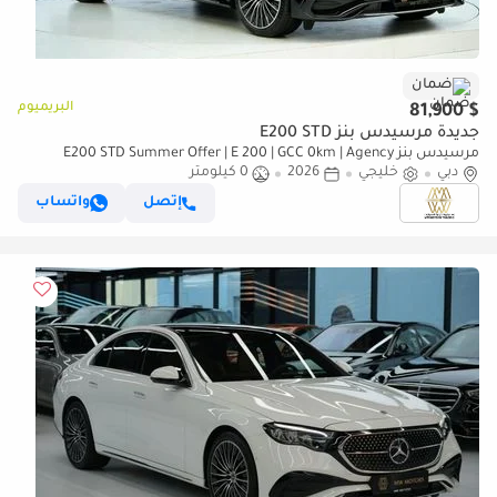
ضمان
البريميوم
$ 81,900
جديدة مرسيدس بنز E200 STD
مرسيدس بنز E200 STD Summer Offer | E 200 | GCC 0km | Agency
دبي
خليجي
2026
Warranty | AMG Sports Package
0 كيلومتر
إتصل
واتساب