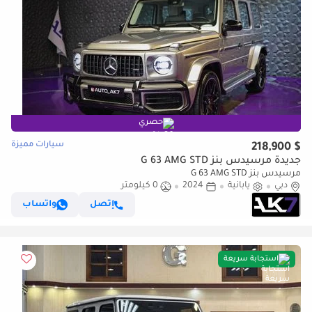
حصري
سيارات مميزة
$ 218,900
جديدة مرسيدس بنز G 63 AMG STD
مرسيدس بنز G 63 AMG STD
دبي
يابانية
2024
0 كيلومتر
إتصل
واتساب
استجابة سريعة