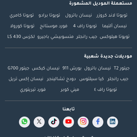
مستعملة الموديل المشهورة
تويوتا لاند كروزر
نيسان باترول
تويوتا برادو
تويوتا كامري
نيسان ألتيما
تويوتا راف 4
فورد موستانج
تويوتا كورولا
تويوتا هيلوكس
جيب رانجلر
متسوبيشي باجيرو
لكزس LS 430
موديلات جديدة شعبية
جيتور T2
نيسان باترول
بورش 911
نيسان كيكس
جيتور G700
جيب رانجلر
كيا سيلتوس
دودج تشالينجر
نيسان إكس تريل
تويوتا راف ٤
ميني كوبر
فورد تيريتوري
تابعنا