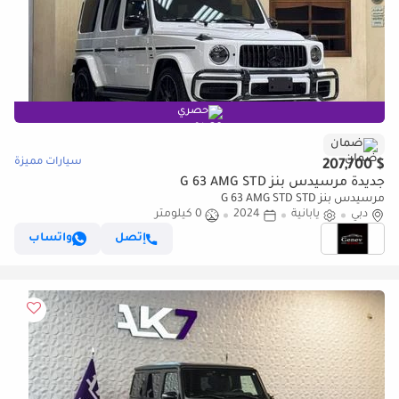
حصري
ضمان
سيارات مميزة
$ 207,700
جديدة مرسيدس بنز G 63 AMG STD
مرسيدس بنز G 63 AMG STD STD
دبي
يابانية
2024
0 كيلومتر
إتصل
واتساب