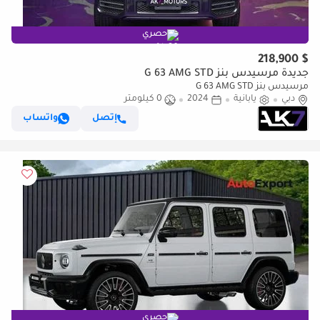
حصري
$ 218,900
جديدة مرسيدس بنز G 63 AMG STD
مرسيدس بنز G 63 AMG STD
دبي
يابانية
2024
0 كيلومتر
إتصل
واتساب
حصري