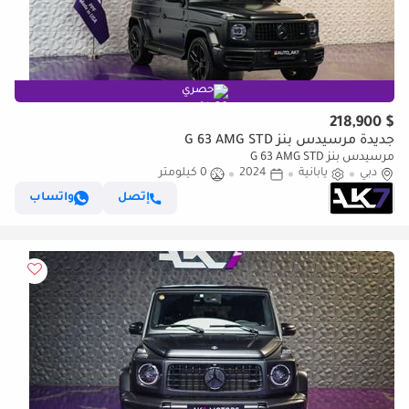
حصري
$ 218,900
جديدة مرسيدس بنز G 63 AMG STD
مرسيدس بنز G 63 AMG STD
دبي
يابانية
2024
0 كيلومتر
إتصل
واتساب