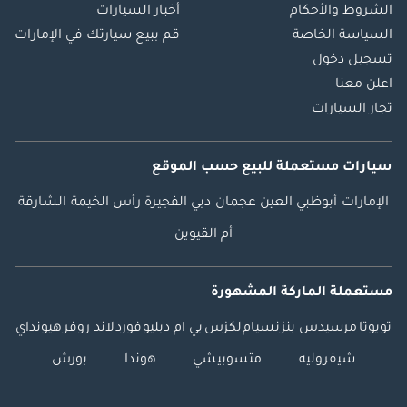
الشروط والأحكام
أخبار السيارات
السياسة الخاصة
قم ببيع سيارتك في الإمارات
تسجيل دخول
اعلن معنا
تجار السيارات
سيارات مستعملة
للبيع
حسب الموقع
الإمارات
أبوظبي
العين
عجمان
دبي
الفجيرة
رأس الخيمة
الشارقة
أم القيوين
مستعملة الماركة المشهورة
تويوتا
مرسيدس بنز
نسيام
لكزس
بي ام دبليو
فورد
لاند روفر
هيونداي
شيفروليه
متسوبيشي
هوندا
بورش