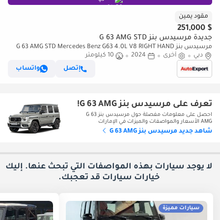
مقود يمين
$ 251,000
جديدة مرسيدس بنز G 63 AMG STD
مرسيدس بنز G 63 AMG STD Mercedes Benz G63 4.0L V8 RIGHT HAND
DRIVE (للتصدير فقط)
دبي
أخرى
2024
10 كيلومتر
إتصل
واتساب
تعرف على مرسيدس بنز G 63 AMG!
احصل على معلومات مفصلة حول مرسيدس بنز G 63
AMG الأسعار والمواصفات والميزات في الإمارات
شاهد جديد مرسيدس بنز G 63 AMG
لا يوجد سيارات بهذه المواصفات التي تبحث عنها. إليك
خيارات
سيارات قد تعجبك.
سيارات مميزة