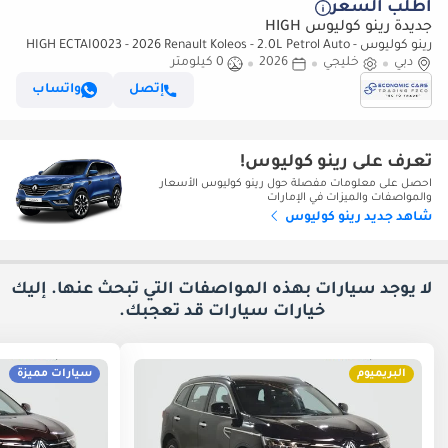
أطلب السعر
جديدة رينو كوليوس HIGH
رينو كوليوس HIGH ECTAI0023 - 2026 Renault Koleos - 2.0L Petrol Auto -
دبي
White with Tan
خليجي
2026
0 كيلومتر
إتصل
واتساب
تعرف على رينو كوليوس!
احصل على معلومات مفصلة حول رينو كوليوس الأسعار
والمواصفات والميزات في الإمارات
شاهد جديد رينو كوليوس
لا يوجد سيارات بهذه المواصفات التي تبحث عنها. إليك
خيارات
سيارات قد تعجبك.
البريميوم
سيارات مميزة