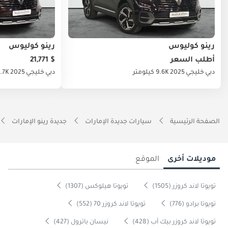
رينو كوليوس
رينو كوليوس
أطلب السعر
$ 21,771
دبي
خليجي
2025
9.6K كيلومتر
دبي
خليجي
2025
32.7K كي
الصفحة الرئيسية
سيارات جديدة الإمارات
جديدة رينو الإمارات
موديلات أخرى
الموقع
تويوتا لاند كروزر (1505)
تويوتا هيلوكس (1307)
تويوتا برادو (776)
تويوتا لاند كروزر 70 (552)
تويوتا لاند كروزر بيك آب (428)
نيسان باترول (427)