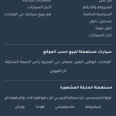
من نحن
السيارات الجديدة
الشروط والأحكام
أخبار السيارات
السياسة الخاصة
قم ببيع سيارتك في الإمارات
تسجيل دخول
اعلن معنا
تجار السيارات
سيارات مستعملة
للبيع
حسب الموقع
الإمارات
أبوظبي
العين
عجمان
دبي
الفجيرة
رأس الخيمة
الشارقة
أم القيوين
مستعملة الماركة المشهورة
تويوتا
مرسيدس بنز
نسيام
لكزس
بي ام دبليو
فورد
لاند روفر
هيونداي
شيفروليه
متسوبيشي
هوندا
بورش