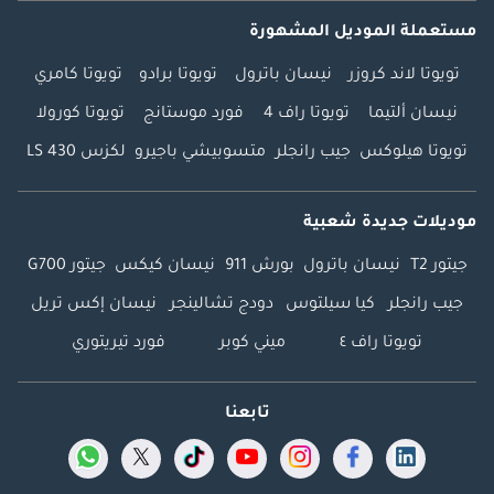
مستعملة الموديل المشهورة
تويوتا لاند كروزر
نيسان باترول
تويوتا برادو
تويوتا كامري
نيسان ألتيما
تويوتا راف 4
فورد موستانج
تويوتا كورولا
تويوتا هيلوكس
جيب رانجلر
متسوبيشي باجيرو
لكزس LS 430
موديلات جديدة شعبية
جيتور T2
نيسان باترول
بورش 911
نيسان كيكس
جيتور G700
جيب رانجلر
كيا سيلتوس
دودج تشالينجر
نيسان إكس تريل
تويوتا راف ٤
ميني كوبر
فورد تيريتوري
تابعنا