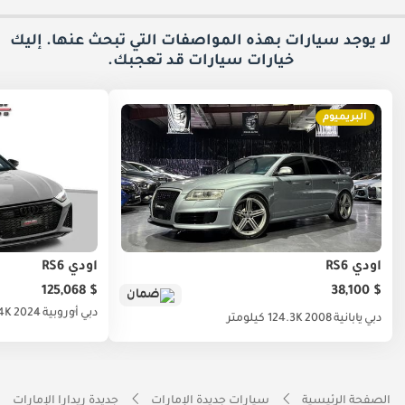
لا يوجد سيارات بهذه المواصفات التي تبحث عنها. إليك
خيارات
سيارات قد تعجبك.
البريميوم
أودي RS6
أودي RS6
$ 125,068
$ 38,100
ضمان
دبي
أوروبية
2024
33.4K
دبي
يابانية
2008
124.3K كيلومتر
الصفحة الرئيسية
سيارات جديدة الإمارات
جديدة ريدارا الإمارات