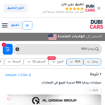
تطبيق دوبي كارز
افتح التطبيق
اعثر على سيارتك المثالية بسرعة أكبر
بع
تطبيق
الشحن إلى
الولايات المتحدة
2
ريدارا RD6
جديدة
ريدارا
RD6
النوع
السعر ($)
السنة
ا
1 نتيجة
سيارات ريدارا RD6 جديدة للبيع في الإمارات
(1)
2025