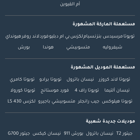
أم القيوين
مستعملة الماركة المشهورة
تويوتا
مرسيدس بنز
نسيام
لكزس
بي ام دبليو
فورد
لاند روفر
هيونداي
شيفروليه
متسوبيشي
هوندا
بورش
مستعملة الموديل المشهورة
تويوتا لاند كروزر
نيسان باترول
تويوتا برادو
تويوتا كامري
نيسان ألتيما
تويوتا راف 4
فورد موستانج
تويوتا كورولا
تويوتا هيلوكس
جيب رانجلر
متسوبيشي باجيرو
لكزس LS 430
موديلات جديدة شعبية
جيتور T2
نيسان باترول
بورش 911
نيسان كيكس
جيتور G700