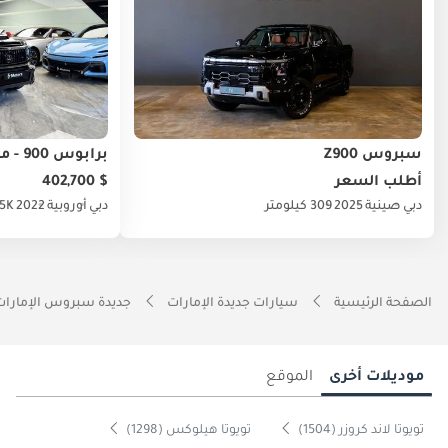
سبروس Z900
برابوس 900 - مرسيدس-AMG G 63
أطلب السعر
$ 402,700
دبي
صينية
2025
309 كيلومتر
دبي
أوروبية
2022
9.5K كي
الصفحة الرئيسية
سيارات جديدة الإمارات
جديدة سبروس الإمارات
موديلات أخرى
الموقع
تويوتا لاند كروزر (1504)
تويوتا هيلوكس (1298)