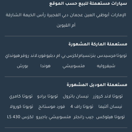
سيارات مستعملة
للبيع
حسب الموقع
الإمارات
أبوظبي
العين
عجمان
دبي
الفجيرة
رأس الخيمة
الشارقة
أم القيوين
مستعملة الماركة المشهورة
تويوتا
مرسيدس بنز
نسيام
لكزس
بي ام دبليو
فورد
لاند روفر
هيونداي
شيفروليه
متسوبيشي
هوندا
بورش
مستعملة الموديل المشهورة
تويوتا لاند كروزر
نيسان باترول
تويوتا برادو
تويوتا كامري
نيسان ألتيما
تويوتا راف 4
فورد موستانج
تويوتا كورولا
تويوتا هيلوكس
جيب رانجلر
متسوبيشي باجيرو
لكزس LS 430