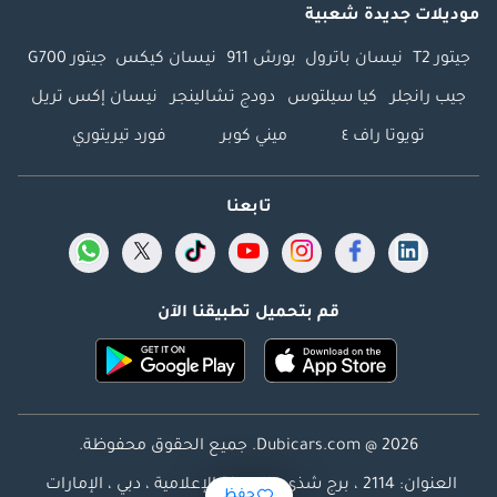
موديلات جديدة شعبية
جيتور T2
نيسان باترول
بورش 911
نيسان كيكس
جيتور G700
جيب رانجلر
كيا سيلتوس
دودج تشالينجر
نيسان إكس تريل
تويوتا راف ٤
ميني كوبر
فورد تيريتوري
تابعنا
قم بتحميل تطبيقنا الآن
Dubicars.com @ 2026. جميع الحقوق محفوظة.
العنوان: 2114 ، برج شذى ، المدينة الإعلامية ، دبي ، الإمارات
حفظ