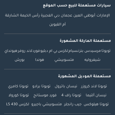
سيارات مستعملة
للبيع
حسب الموقع
الإمارات
أبوظبي
العين
عجمان
دبي
الفجيرة
رأس الخيمة
الشارقة
أم القيوين
مستعملة الماركة المشهورة
تويوتا
مرسيدس بنز
نسيام
لكزس
بي ام دبليو
فورد
لاند روفر
هيونداي
شيفروليه
متسوبيشي
هوندا
بورش
مستعملة الموديل المشهورة
تويوتا لاند كروزر
نيسان باترول
تويوتا برادو
تويوتا كامري
نيسان ألتيما
تويوتا راف 4
فورد موستانج
تويوتا كورولا
تويوتا هيلوكس
جيب رانجلر
متسوبيشي باجيرو
لكزس LS 430