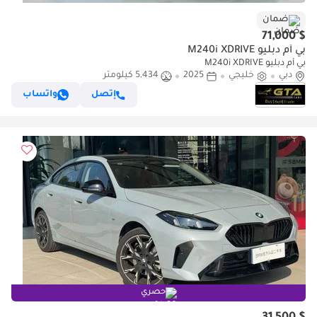
ضمان
$ 71,000
بي أم دبليو M240i XDRIVE
بي أم دبليو M240i XDRIVE
دبي
خليجي
2025
5,434 كيلومتر
إتصل
واتساب
حصري