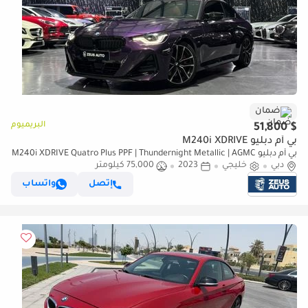
ضمان
البريميوم
$ 51,800
بي أم دبليو M240i XDRIVE
بي أم دبليو M240i XDRIVE Quatro Plus PPF | Thundernight Metallic | AGMC
دبي
خليجي
Warranty & service 2028
2023
75,000 كيلومتر
إتصل
واتساب