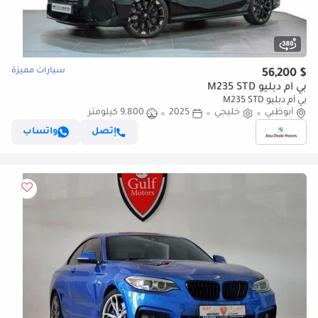
سيارات مميزة
$ 56,200
بي أم دبليو M235 STD
بي أم دبليو M235 STD
أبوظبي
خليجي
2025
9,800 كيلومتر
إتصل
واتساب