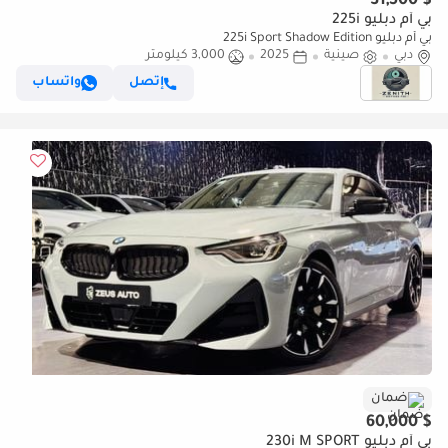
$ 31,500
بي أم دبليو 225i
بي أم دبليو 225i Sport Shadow Edition
دبي
صينية
2025
3,000 كيلومتر
إتصل
واتساب
ضمان
$ 60,000
بي أم دبليو 230i M SPORT