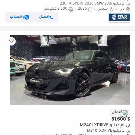
بي أم دبليو 230i M SPORT 2026 BMW 230i
دبي
خليجي
2026
2,500 كيلومتر
إتصل
واتساب
ضمان
$ 61,600
بي أم دبليو M240i XDRIVE
بي أم دبليو M240i XDRIVE