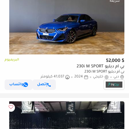
البريميوم
$ 52,000
بي أم دبليو 230i M SPORT
بي أم دبليو 230i M SPORT
دبي
خليجي
2024
41,037 كيلومتر
إتصل
واتساب