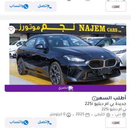
إتصل
واتساب
حصري
أطلب السعر
جديدة بي أم دبليو 225i
بي أم دبليو 225i
دبي
خليجي
2025
0 كيلومتر
إتصل
واتساب