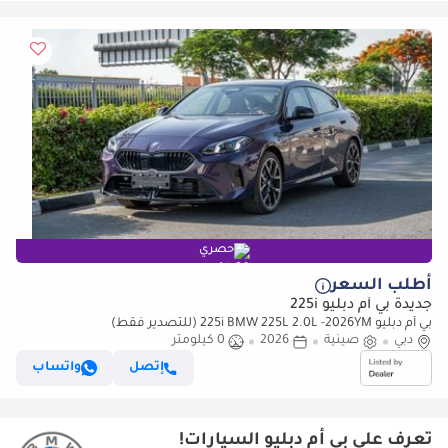
حصري
أطلب السعر
جديدة بي أم دبليو 225i
بي أم دبليو 225i BMW 225L 2.0L -2026YM (للتصدير فقط)
دبي
صينية
2026
0 كيلومتر
إتصل
واتساب
تعرف على بي أم دبليو السيارات!