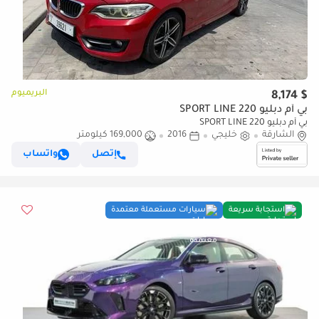
البريميوم
$ 8,174
بي أم دبليو 220 SPORT LINE
بي أم دبليو 220 SPORT LINE
الشارقة
خليجي
2016
169,000 كيلومتر
إتصل
واتساب
استجابة سريعة
سيارات مستعملة معتمدة