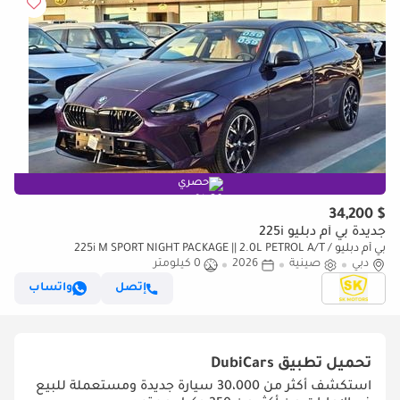
حصري
$ 34,200
جديدة بي أم دبليو 225i
بي أم دبليو 225i M SPORT NIGHT PACKAGE || 2.0L PETROL A/T /
دبي
صينية
2026
0 كيلومتر
PANORAMIC ROOF / LETAHER WITH POWER SEATS (CODE#BMWMS225)
إتصل
واتساب
تحميل تطبيق
DubiCars
استكشف أكثر من 30،000 سيارة جديدة ومستعملة للبيع