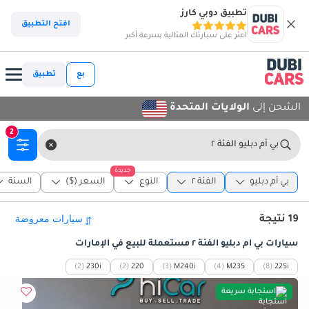
تطبيق دوبي كارز
افتح التطبيق
اعثر على سيارتك المثالية بسرعة أكبر
بع
تطبيق
الشحن إلى
الولايات المتحدة
2
بي أم دبليو الفئة ٢
جديدة
بي أم دبليو
الفئة ٢
النوع
السعر ($)
السنة
19 نتيجة
سيارات بي أم دبليو الفئة ٢ مستعملة للبيع في الإمارات
(2)
230i
(2)
220
(3)
M240i
(4)
M235
(8)
225i
استجابة سريعة