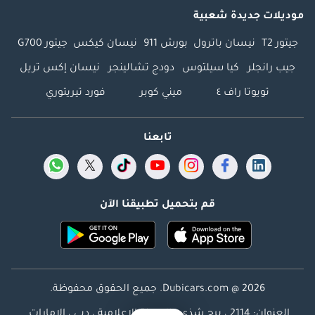
موديلات جديدة شعبية
جيتور T2
نيسان باترول
بورش 911
نيسان كيكس
جيتور G700
جيب رانجلر
كيا سيلتوس
دودج تشالينجر
نيسان إكس تريل
تويوتا راف ٤
ميني كوبر
فورد تيريتوري
تابعنا
قم بتحميل تطبيقنا الآن
Dubicars.com @ 2026. جميع الحقوق محفوظة.
العنوان: 2114 ، برج شذى ، المدينة الإعلامية ، دبي ، الإمارات