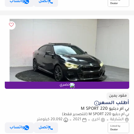
إتصل
واتساب
حصري
مقود يمين
أطلب السعر
بي أم دبليو 220 M SPORT
بي أم دبليو 220 M SPORT (للتصدير فقط)
الشارقة
أخرى
2021
20,092 كيلومتر
إتصل
واتساب