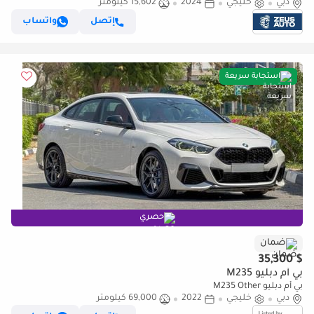
دبي
خليجي
2024
15,602 كيلومتر
إتصل
واتساب
استجابة سريعة
حصري
ضمان
$ 35,300
بي أم دبليو M235
بي أم دبليو M235 Other
دبي
خليجي
2022
69,000 كيلومتر