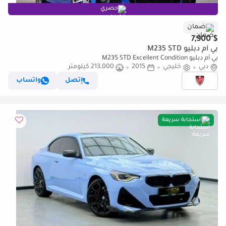
حصري
ضمان
$ 7,900
بي أم دبليو M235 STD
بي أم دبليو M235 STD Excellent Condition
دبي
خليجي
2015
213,000 كيلومتر
إتصل
واتساب
استجابة سريعة