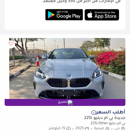
في الإمارات من أكثر من 350 وكيل معتمد.
حصري
أطلب السعر
جديدة بي أم دبليو 225i
بي أم دبليو 225i Other
دبي
صينية
2025
15 كيلومتر