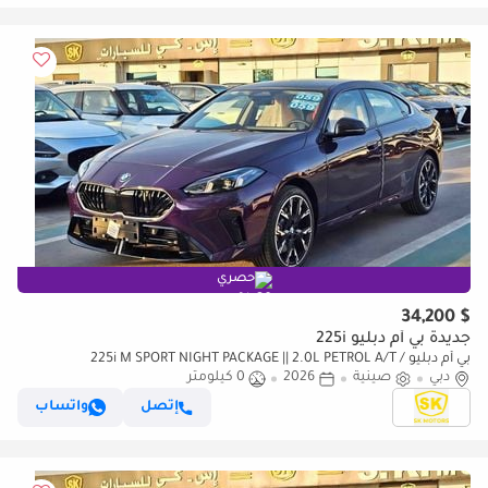
حصري
$ 34,200
جديدة بي أم دبليو 225i
بي أم دبليو 225i M SPORT NIGHT PACKAGE || 2.0L PETROL A/T /
دبي
صينية
2026
0 كيلومتر
PANORAMIC ROOF / LETAHER WITH POWER SEATS (CODE#BMWMS225)
إتصل
واتساب