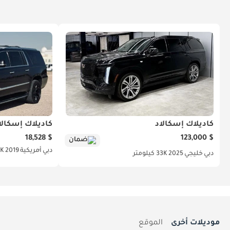
كاديلاك إسكالاد
كاديلاك إسكالا
$ 18,528
$ 123,000
ضمان
دبي
أمريكية
2019
200K
دبي
خليجي
2025
33K كيلومتر
موديلات أخرى
الموقع