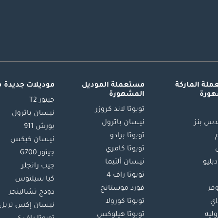
لة الماركة
مستعملة الموديل
موديلات جديدة 
هورة
المشهورة
جيتور T2
تويوتا لاند كروزر
نيسان باترول
س بنز
نيسان باترول
بورش 911
تويوتا برادو
نيسان كيكس
تويوتا كامري
جيتور G700
دبليو
نيسان ألتيما
جيب رانجلر
تويوتا راف 4
كيا سيلتوس
وفر
فورد موستانج
دودج تشالينجر
اي
تويوتا كورولا
نيسان إكس تريل
ليه
تويوتا هيلوكس