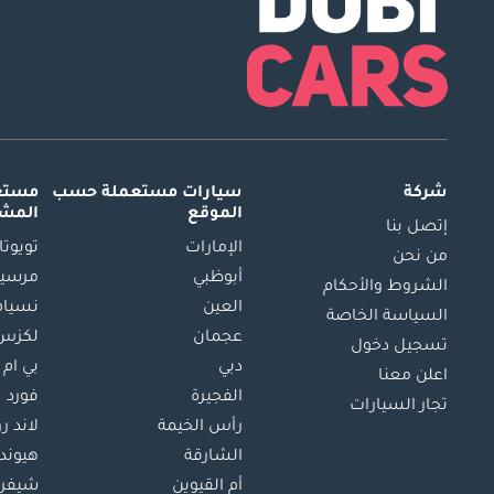
شركة
سيارات مستعملة
حسب
مستعم
الموقع
المش
إتصل بنا
الإمارات
تويوتا
من نحن
أبوظبي
مرسيد
الشروط والأحكام
العين
نسيام
السياسة الخاصة
عجمان
لكزس
تسجيل دخول
دبي
بي ام 
اعلن معنا
الفجيرة
فورد
تجار السيارات
رأس الخيمة
لاند ر
الشارقة
هيوند
أم القيوين
شيفرو