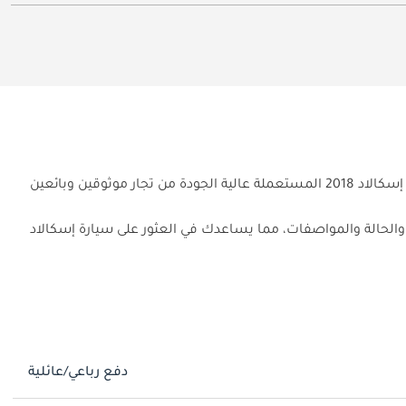
هل تبحث عن سيارة مستعملة مثالية من كاديلاك إسكالاد 2018 في الإمارات؟ يوفر لك موقع دوبي كارز تشكيلة واسعة من سيارات كاديلاك إسكالاد 2018 المستعملة عالية الجودة من تجار موثوقين وبائعين
ة والحالة والمواصفات، مما يساعدك في العثور على سيارة إسكالاد
دفع رباعي/عائلية