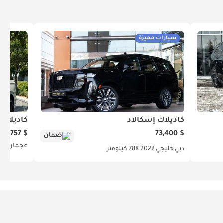
سيارات مميزة
كاديلاك إسكالاد
كاديلاك 
$ 66,757
$ 73,400
ضمان
عجمان
أمر
دبي
خليجي
2022
78K كيلومتر