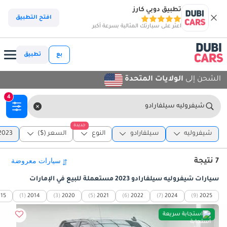
تطبيق دوبي كارز
افتح التطبيق
اعثر على سيارتك المثالية بسرعة أكبر
بع
تطبيق
الشحن إلى
الولايات المتحدة
4
شيفروليه سيلفارادو
جديدة
شيفروليه
سيلفارادو
النوع
السعر ($)
023 - 2023
7 نتيجة
سيارات شيفروليه سيلفارادو 2023 مستعملة للبيع في الإمارات
15
(1)
2014
(3)
2020
(5)
2021
(6)
2022
(7)
2024
(9)
2025
استجابة سريعة