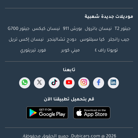
موديلات جديدة شعبية
جيتور T2
نيسان باترول
بورش 911
نيسان كيكس
جيتور G700
جيب رانجلر
كيا سيلتوس
دودج تشالينجر
نيسان إكس تريل
تويوتا راف ٤
ميني كوبر
فورد تيريتوري
تابعنا
قم بتحميل تطبيقنا الآن
Dubicars.com @ 2026. جميع الحقوق محفوظة.