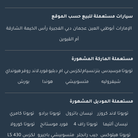
سيارات مستعملة
للبيع
حسب الموقع
الإمارات
أبوظبي
العين
عجمان
دبي
الفجيرة
رأس الخيمة
الشارقة
أم القيوين
مستعملة الماركة المشهورة
تويوتا
مرسيدس بنز
نسيام
لكزس
بي ام دبليو
فورد
لاند روفر
هيونداي
شيفروليه
متسوبيشي
هوندا
بورش
مستعملة الموديل المشهورة
تويوتا لاند كروزر
نيسان باترول
تويوتا برادو
تويوتا كامري
نيسان ألتيما
تويوتا راف 4
فورد موستانج
تويوتا كورولا
تويوتا هيلوكس
جيب رانجلر
متسوبيشي باجيرو
لكزس LS 430