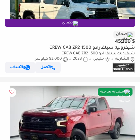
حصري
ضمان
$ 45,200
شيفروليه سيلفارادو 1500 CREW CAB ZR2
شيفروليه سيلفارادو 1500 CREW CAB ZR2
الشارقة
خليجي
2023
93,000 كيلومتر
إتصل
واتساب
استجابة سريعة