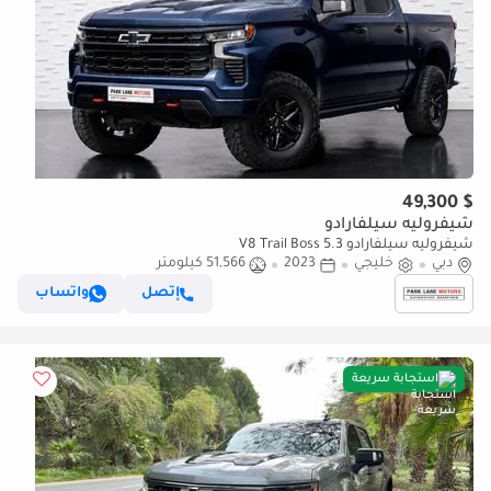
$ 49,300
شيفروليه سيلفارادو
شيفروليه سيلفارادو 5.3 V8 Trail Boss
دبي
خليجي
2023
51,566 كيلومتر
إتصل
واتساب
استجابة سريعة