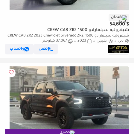
ضمان
$ 54,800
شيفروليه سيلفارادو 1500 CREW CAB ZR2
شيفروليه سيلفارادو 1500 CREW CAB ZR2 2023 Chevrolet Silverado ZR2,
دبي
خليجي
2023
37,067 كيلومتر
09/2028 Chevrolet Warranty + Service Contract, Full
إتصل
واتساب
حصري