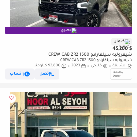
حصري
ضمان
$ 45,200
شيفروليه سيلفارادو 1500 CREW CAB ZR2
شيفروليه سيلفارادو 1500 CREW CAB ZR2
الشارقة
خليجي
2023
92,800 كيلومتر
إتصل
واتساب