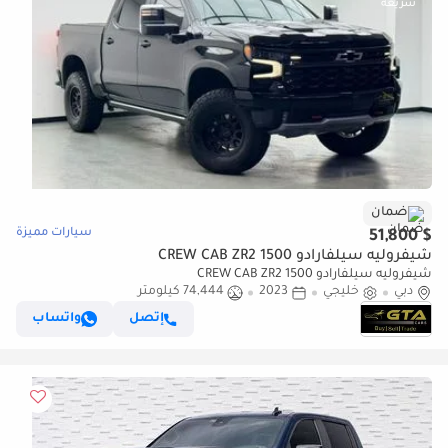
ضمان
سيارات مميزة
$ 51,800
شيفروليه سيلفارادو 1500 CREW CAB ZR2
شيفروليه سيلفارادو 1500 CREW CAB ZR2
دبي
خليجي
2023
74,444 كيلومتر
إتصل
واتساب