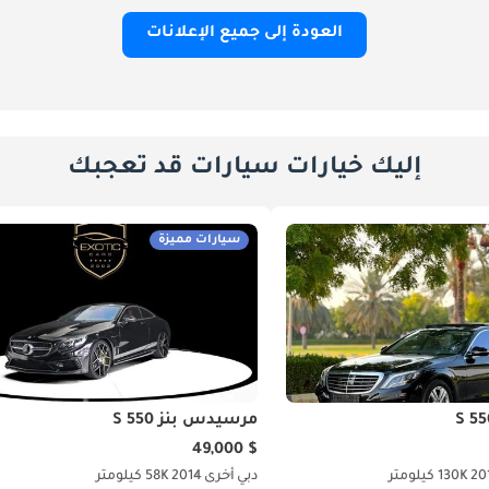
العودة إلى جميع الإعلانات
إليك خيارات سيارات قد تعجبك
سيارات مميزة
مرسيدس بنز S 550
$ 49,000
20
130K كيلومتر
دبي
أخرى
2014
58K كيلومتر