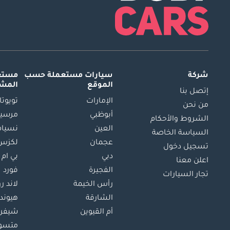
شركة
سيارات مستعملة
حسب
مستعم
الموقع
المش
إتصل بنا
الإمارات
تويوتا
من نحن
أبوظبي
مرسيد
الشروط والأحكام
العين
نسيام
السياسة الخاصة
عجمان
لكزس
تسجيل دخول
دبي
بي ام 
اعلن معنا
الفجيرة
فورد
تجار السيارات
رأس الخيمة
لاند ر
الشارقة
هيوند
أم القيوين
شيفرو
متسو