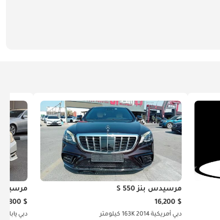
مرسيدس بنز S 550
مرسيدس بنز
$ 17,800
$ 16,200
دبي
أمريكية
2014
163K كيلومتر
دبي
يابانية
2