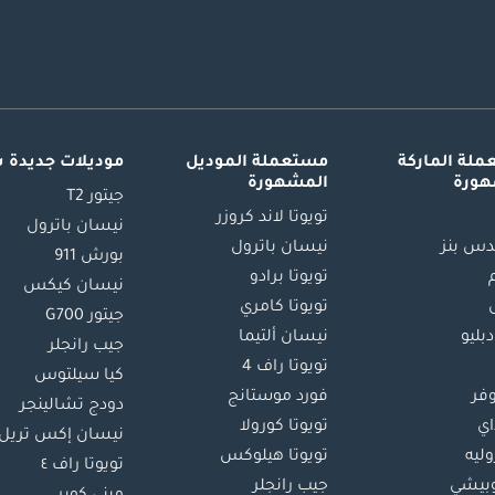
لة الماركة
مستعملة الموديل
موديلات جديدة 
هورة
المشهورة
جيتور T2
تويوتا لاند كروزر
نيسان باترول
س بنز
نيسان باترول
بورش 911
تويوتا برادو
نيسان كيكس
تويوتا كامري
جيتور G700
دبليو
نيسان ألتيما
جيب رانجلر
تويوتا راف 4
كيا سيلتوس
وفر
فورد موستانج
دودج تشالينجر
اي
تويوتا كورولا
نيسان إكس تريل
ليه
تويوتا هيلوكس
تويوتا راف ٤
بيشي
جيب رانجلر