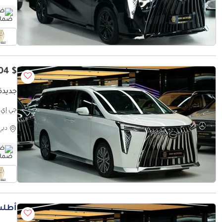
ضم
$ 34,604
جديدة 
جي إي سي | 5 Years Agency Warranty
دبي
ضم
أطلب