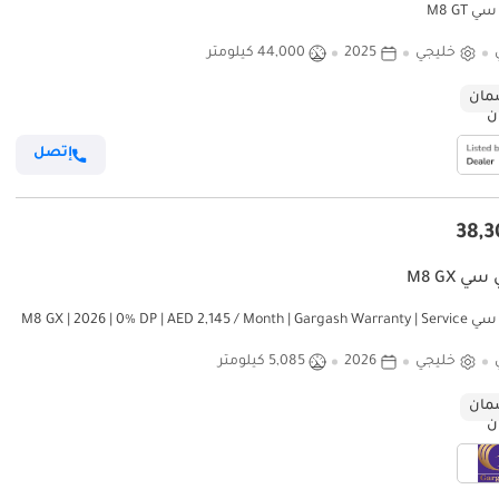
 M8 GT
خليجي
2025
44,000 كيلومتر
ان
إتصل
ي M8 GX
جي إي سي M8 GX | 2026 | 0% DP | AED 2,145 / Month | Gargash Warranty | Service
H
خليجي
2026
5,085 كيلومتر
ان