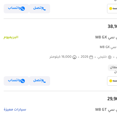
إتصل
واتساب
ي M8 GX
البريميوم
 M8 GX
خليجي
2026
16,000 كيلومتر
ان
إتصل
واتساب
ي M8 GT
سيارات مميزة