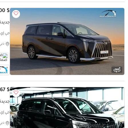
$ 33,000
جديدة 
جي إي سي  Years Warranty @Official Dealer
دبي
ضم
$ 35,967
جديدة 
جي إي سي dition | 5 Years Agency Warranty
دبي