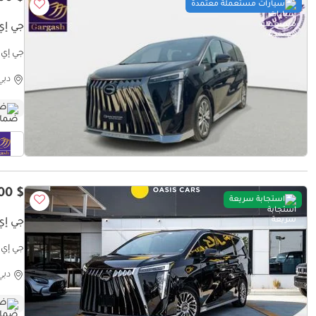
سيارات مستعملة معتمدة
جي إي س
istory
دبي
ضم
$ 37,000
استجابة سريعة
جي إي س
جي إي سي
دبي
ضم