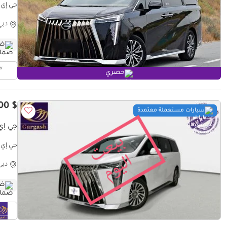
جي إي سي
دبي
ضم
حصري
$ 38,300
سيارات مستعملة معتمدة
جي إي س
istory
دبي
ضم