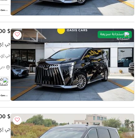
$ 38,100
استجابة سريعة
جي إي س
جي إي سي
دبي
ضم
$ 29,900
جي إي س