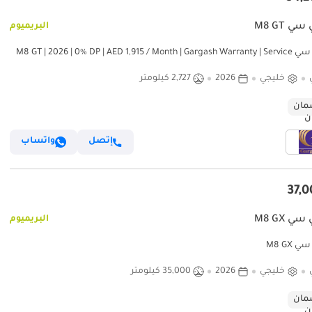
ي M8 GT
البريميوم
جي إي سي M8 GT | 2026 | 0% DP | AED 1,915 / Month | Gargash Warranty | Service
H
خليجي
2026
2,727 كيلومتر
ان
إتصل
واتساب
ي M8 GX
البريميوم
 M8 GX
خليجي
2026
35,000 كيلومتر
ان