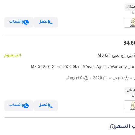
ان
إتصل
واتساب
جي إي سي M8 GT
البريميوم
M8 GT 2.0T GT GT | GCC 0km 
خليجي
2026
0 كيلومتر
ان
إتصل
واتساب
 السعر