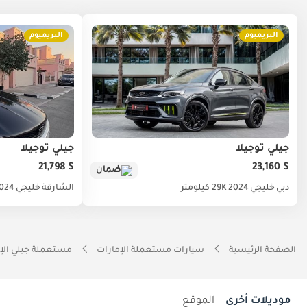
البريميوم
البريميوم
جيلي توجيلا
جيلي توجيلا
$ 21,798
$ 23,160
ضمان
دبي
خليجي
2024
29K كيلومتر
الشارقة
خليجي
024
الصفحة الرئيسية
سيارات مستعملة الإمارات
مستعملة جيلي الإ
موديلات أخرى
الموقع