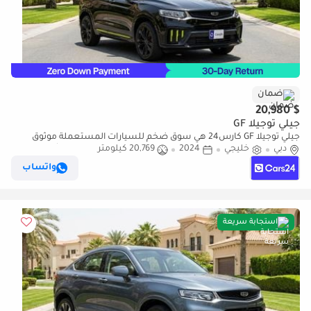
ضمان
$ 20,980
جيلي توجيلا GF
جيلي توجيلا GF كارس24 هي سوق ضخم للسيارات المستعملة موثوق
دبي
خليجي
2024
20,769 كيلومتر
ومضمون ٪كارس24 هي سوق ضخم للسيارات المستعملة موثوق
ومضمون
واتساب
استجابة سريعة