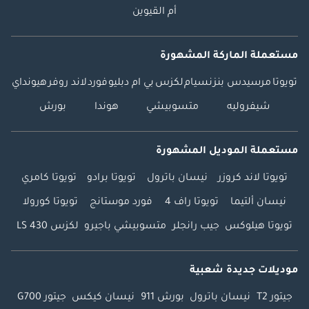
أم القيوين
مستعملة الماركة المشهورة
تويوتا
مرسيدس بنز
نسيام
لكزس
بي ام دبليو
فورد
لاند روفر
هيونداي
شيفروليه
متسوبيشي
هوندا
بورش
مستعملة الموديل المشهورة
تويوتا لاند كروزر
نيسان باترول
تويوتا برادو
تويوتا كامري
نيسان ألتيما
تويوتا راف 4
فورد موستانج
تويوتا كورولا
تويوتا هيلوكس
جيب رانجلر
متسوبيشي باجيرو
لكزس LS 430
موديلات جديدة شعبية
جيتور T2
نيسان باترول
بورش 911
نيسان كيكس
جيتور G700