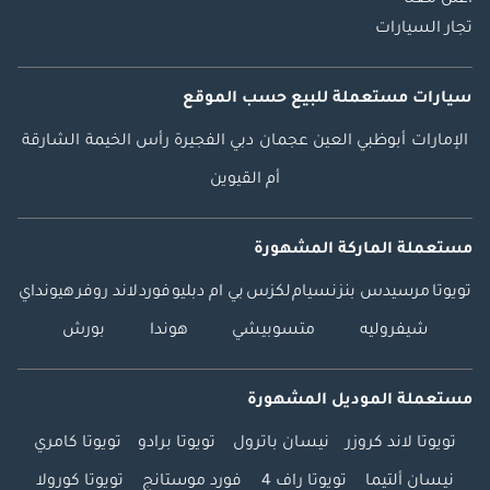
اعلن معنا
تجار السيارات
سيارات مستعملة
للبيع
حسب الموقع
الإمارات
أبوظبي
العين
عجمان
دبي
الفجيرة
رأس الخيمة
الشارقة
أم القيوين
مستعملة الماركة المشهورة
تويوتا
مرسيدس بنز
نسيام
لكزس
بي ام دبليو
فورد
لاند روفر
هيونداي
شيفروليه
متسوبيشي
هوندا
بورش
مستعملة الموديل المشهورة
تويوتا لاند كروزر
نيسان باترول
تويوتا برادو
تويوتا كامري
نيسان ألتيما
تويوتا راف 4
فورد موستانج
تويوتا كورولا