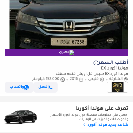
حصري
أطلب السعر
هوندا أكورد EX
هوندا أكورد EX خليجي فل اوبش فتحه سقف
الشارقة
خليجي
2016
152,000 كيلومتر
إتصل
واتساب
تعرف على هوندا أكورد!
احصل على معلومات مفصلة حول هوندا أكورد الأسعار
والمواصفات والميزات في الإمارات
شاهد جديد هوندا أكورد