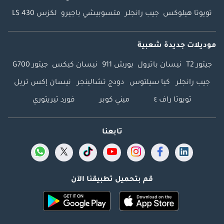
تويوتا هيلوكس
جيب رانجلر
متسوبيشي باجيرو
لكزس LS 430
موديلات جديدة شعبية
جيتور T2
نيسان باترول
بورش 911
نيسان كيكس
جيتور G700
جيب رانجلر
كيا سيلتوس
دودج تشالينجر
نيسان إكس تريل
تويوتا راف ٤
ميني كوبر
فورد تيريتوري
تابعنا
قم بتحميل تطبيقنا الآن