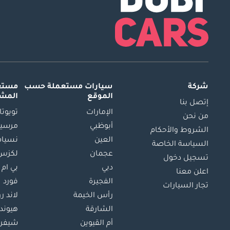
شركة
سيارات مستعملة
حسب
مستعم
الموقع
المش
إتصل بنا
الإمارات
تويوتا
من نحن
أبوظبي
مرسيد
الشروط والأحكام
العين
نسيام
السياسة الخاصة
عجمان
لكزس
تسجيل دخول
دبي
بي ام 
اعلن معنا
الفجيرة
فورد
تجار السيارات
رأس الخيمة
لاند ر
الشارقة
هيوند
أم القيوين
شيفرو