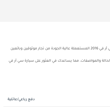
هل تبحث عن سيارة مستعملة مثالية من هوندا سي آر في 2016 في الإمارات؟ يوفر لك موقع دوبي كارز تشكيلة واسعة من سيارات هوندا سي آر في 2016 المستعملة عالية الجودة من تجار موثوقين وبائعين
الحالة والمواصفات، مما يساعدك في العثور على سيارة سي آر في
دفع رباعي/عائلية