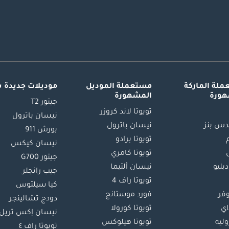
لة الماركة
مستعملة الموديل
موديلات جديدة 
هورة
المشهورة
جيتور T2
تويوتا لاند كروزر
نيسان باترول
س بنز
نيسان باترول
بورش 911
تويوتا برادو
نيسان كيكس
تويوتا كامري
جيتور G700
دبليو
نيسان ألتيما
جيب رانجلر
تويوتا راف 4
كيا سيلتوس
وفر
فورد موستانج
دودج تشالينجر
اي
تويوتا كورولا
نيسان إكس تريل
ليه
تويوتا هيلوكس
تويوتا راف ٤