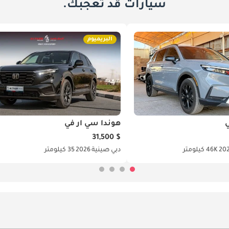
سيارات قد تعجبك.
البريميوم
ي
هوندا سي آر في
$ 31,500
20
46K كيلومتر
دبي
صينية
2026
35 كيلومتر