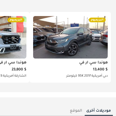
البريميوم
البريميوم
هوندا سي آر في
هوندا سي آر ف
$ 23,800
$ 13,400
دبي
أمريكية
2017
95K كيلومتر
الشارقة
أمريكية
23
موديلات أخرى
الموقع