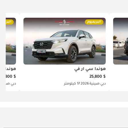
البريميوم
البريميو
هوندا سي آر في
هوندا سي
$ 25,800
$ 25,800
دبي
صينية
2026
17 كيلومتر
دبي
صينية