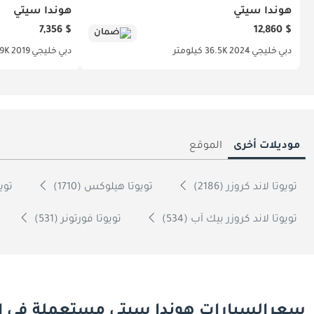
هوندا سيتي
هوندا سيتي
$ 7,356
$ 12,860
ضمان
دبي
خليجي
2024
36.5K كيلومتر
دبي
خليجي
2019
129K كي
موديلات أخرى
الموقع
تويوتا لاند كروزر (2186)
تويوتا هيلوكس (1710)
تويوت
تويوتا لاند كروزر بيك آب (534)
تويوتا فورتونر (531)
سعرالسيارات هوندا سيتي مستعملة فى ال