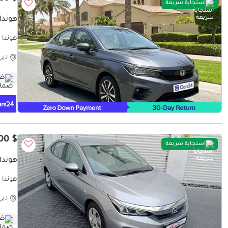
استجابة سريعة
هوندا سي
ومضمون ٪كارس24 هي سو
دبي
ضم
$ 10,000
استجابة سريعة
هوندا 
هوندا س
دبي
ضم