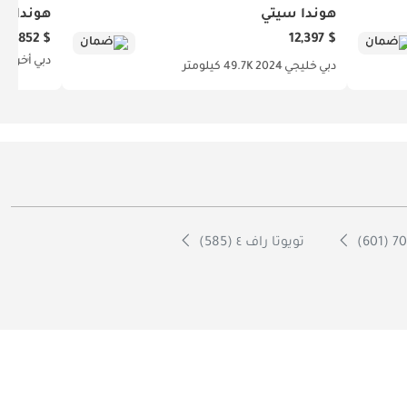
هوندا سيتي
هوندا أك
$ 1,852
$ 12,397
ضمان
ضمان
دبي
أخرى
4
دبي
خليجي
2024
49.7K كيلومتر
تويوتا راف ٤ (585)