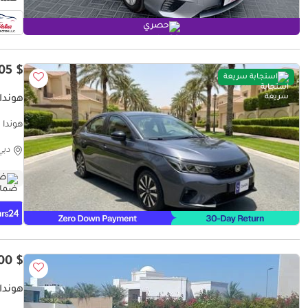
حصري
$ 13,405
استجابة سريعة
هوندا سي
ومضمون ٪كارس24 هي سو
دبي
ضم
$ 10,900
هوندا 