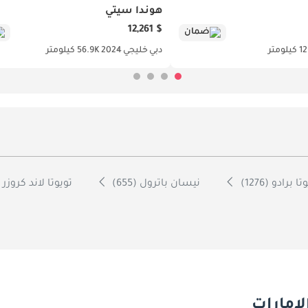
هوندا سيتي
$ 12,261
ضمان
لومتر
دبي
خليجي
2024
56.9K كيلومتر
ا برادو (1276)
نيسان باترول (655)
تويوتا لاند كروزر 70 (601)
إمارات