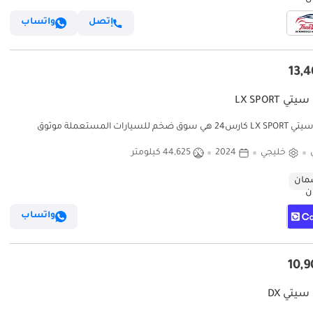
إتصل
واتساب
تي LX SPORT
هوندا سيتي LX SPORT كارس24 هي سوق ضخم للسيارات المستعملة موثوق
ق ضخم للسيارات المستعملة موثوق ومضمون
خليجي
2024
44,625 كيلومتر
ان
واتساب
سيتي DX