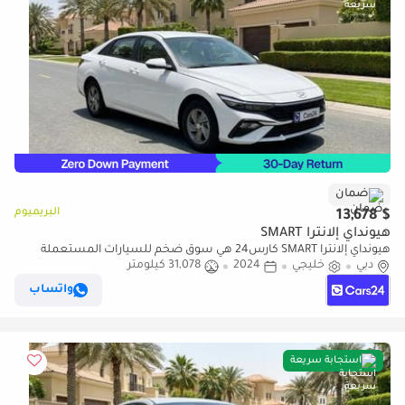
ضمان
البريميوم
$ 13,678
هيونداي إلانترا SMART
هيونداي إلانترا SMART كارس24 هي سوق ضخم للسيارات المستعملة
دبي
خليجي
2024
31,078 كيلومتر
موثوق ومضمون ٪كارس24 هي سوق ضخم للسيارات المستعملة موثوق
ومضمون
واتساب
استجابة سريعة