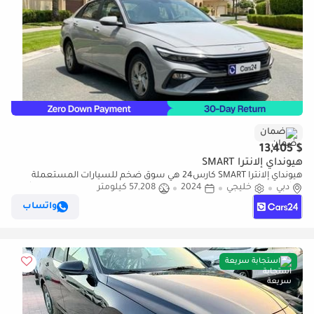
ضمان
$ 13,405
هيونداي إلانترا SMART
هيونداي إلانترا SMART كارس24 هي سوق ضخم للسيارات المستعملة
دبي
خليجي
2024
57,208 كيلومتر
موثوق ومضمون ٪كارس24 هي سوق ضخم للسيارات المستعملة موثوق
ومضمون
واتساب
استجابة سريعة