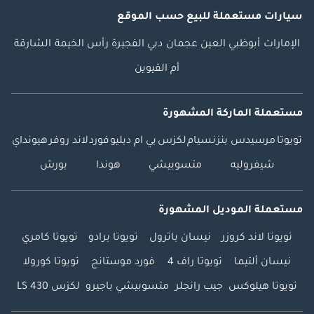
سيارات مستعملة
للبيع
حسب الموقع
الإمارات
أبوظبي
العين
عجمان
دبي
الفجيرة
رأس الخيمة
الشارقة
أم القيوين
مستعملة الماركة المشهورة
تويوتا
مرسيدس بنز
نسيام
لكزس
بي ام دبليو
فورد
لاند روفر
هيونداي
شيفروليه
متسوبيشي
هوندا
بورش
مستعملة الموديل المشهورة
تويوتا لاند كروزر
نيسان باترول
تويوتا برادو
تويوتا كامري
نيسان ألتيما
تويوتا راف 4
فورد موستانج
تويوتا كورولا
تويوتا هيلوكس
جيب رانجلر
متسوبيشي باجيرو
لكزس LS 430