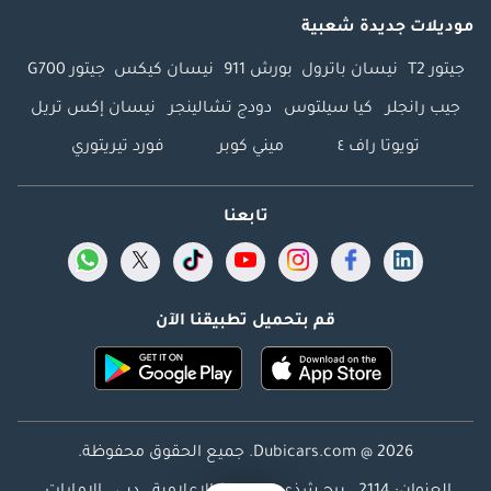
موديلات جديدة شعبية
جيتور T2
نيسان باترول
بورش 911
نيسان كيكس
جيتور G700
جيب رانجلر
كيا سيلتوس
دودج تشالينجر
نيسان إكس تريل
تويوتا راف ٤
ميني كوبر
فورد تيريتوري
تابعنا
قم بتحميل تطبيقنا الآن
Dubicars.com @ 2026. جميع الحقوق محفوظة.