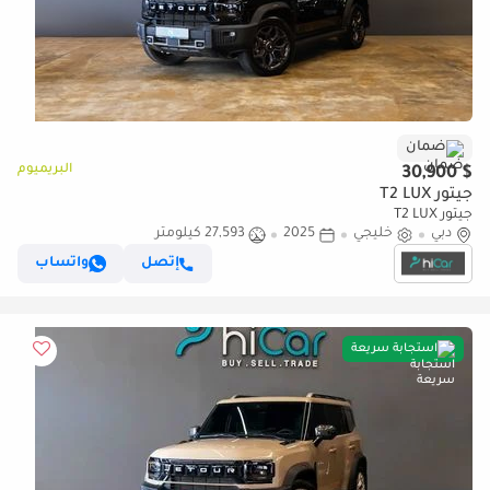
ضمان
البريميوم
$ 30,900
جيتور T2 LUX
جيتور T2 LUX
دبي
خليجي
2025
27,593 كيلومتر
إتصل
واتساب
استجابة سريعة