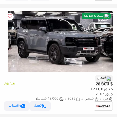
استجابة سريعة
ضمان
البريميوم
$ 28,800
جيتور T2 LUX
جيتور T2 LUX
دبي
خليجي
2025
42,000 كيلومتر
إتصل
واتساب