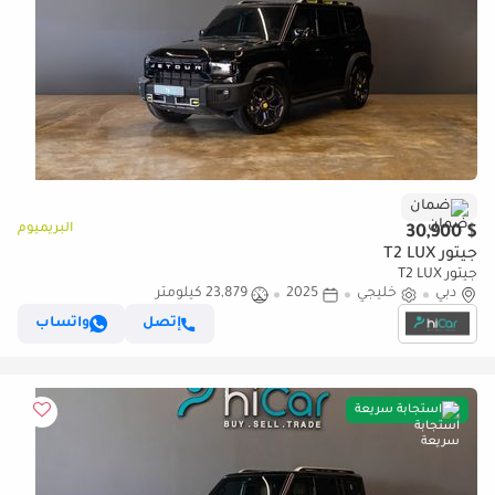
ضمان
البريميوم
$ 30,900
جيتور T2 LUX
جيتور T2 LUX
دبي
خليجي
2025
23,879 كيلومتر
إتصل
واتساب
استجابة سريعة