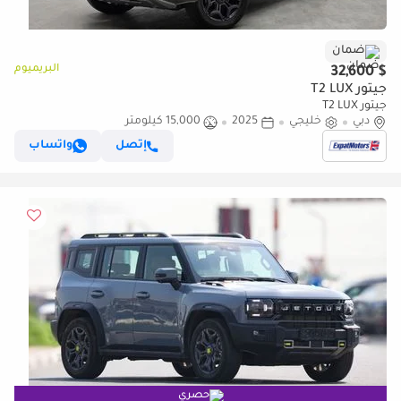
ضمان
البريميوم
$ 32,600
جيتور T2 LUX
جيتور T2 LUX
دبي
خليجي
2025
15,000 كيلومتر
إتصل
واتساب
حصري