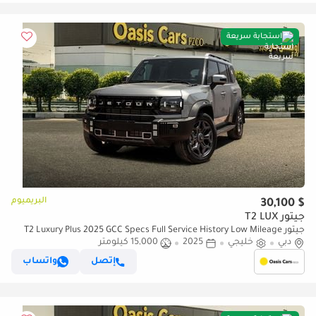
استجابة سريعة
البريميوم
$ 30,100
جيتور T2 LUX
جيتور T2 Luxury Plus 2025 GCC Specs Full Service History Low Mileage
دبي
خليجي
2.0L Turbo 4 Cylinders
2025
15,000 كيلومتر
إتصل
واتساب