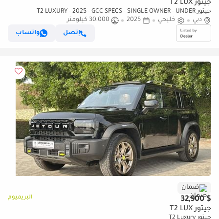
جيتور T2 LUX
جيتور T2 LUXURY - 2025 - GCC SPECS - SINGLE OWNER - UNDER
دبي
خليجي
2025
30,000 كيلومتر
WARRANTY & SERVICE CONTRACT FROM AGENCY
إتصل
واتساب
ضمان
البريميوم
$ 32,900
جيتور T2 LUX
جيتور T2 Luxury