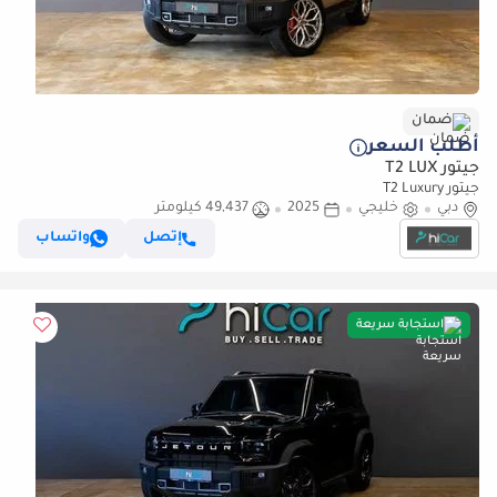
ضمان
أطلب السعر
جيتور T2 LUX
جيتور T2 Luxury
دبي
خليجي
2025
49,437 كيلومتر
إتصل
واتساب
استجابة سريعة