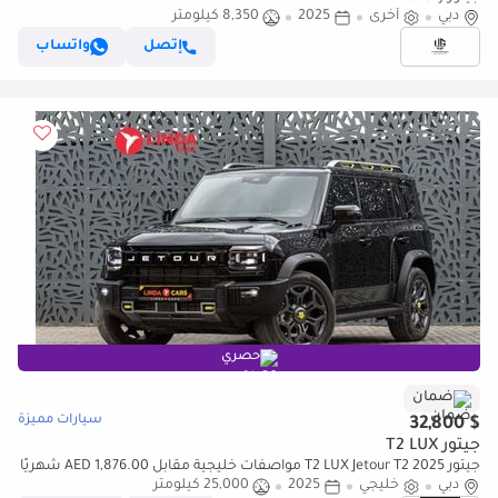
دبي
أخرى
2025
8,350 كيلومتر
إتصل
واتساب
حصري
ضمان
سيارات مميزة
$ 32,800
جيتور T2 LUX
جيتور T2 LUX Jetour T2 2025 مواصفات خليجية مقابل 1,876.00 AED شهريًا
دبي
خليجي
2025
25,000 كيلومتر