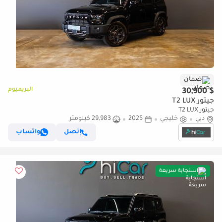
ضمان
البريميوم
$ 30,900
جيتور T2 LUX
جيتور T2 LUX
دبي
خليجي
2025
29,983 كيلومتر
إتصل
واتساب
استجابة سريعة