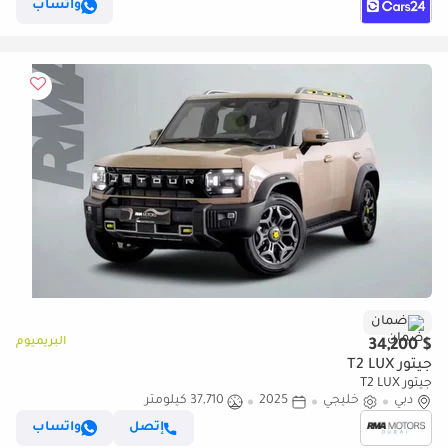
واتساب
ضمان
البريميوم
$ 34,200
جيتور T2 LUX
جيتور T2 LUX
دبي
خليجي
2025
37,710 كيلومتر
إتصل
واتساب