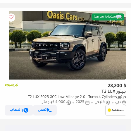
استجابة سريعة
البريميوم
$ 28,200
جيتور T2 LUX
جيتور T2 LUX 2025 GCC Low Mileage 2.0L Turbo 4 Cylinders
دبي
خليجي
2025
4,000 كيلومتر
إتصل
واتساب