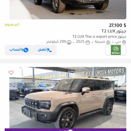
البريميوم
$ 27,100
جيتور T2 LUX
جيتور T2 LUX This is export price
دبي
صينية
2025
299 كيلومتر
إتصل
واتساب