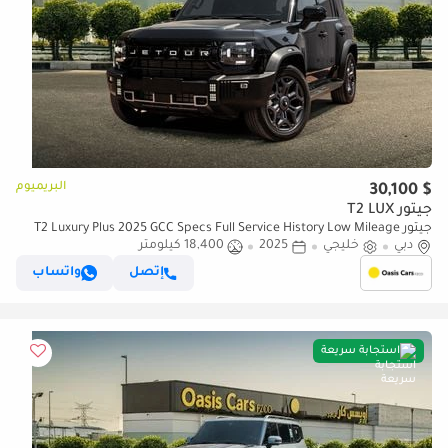
البريميوم
$ 30,100
جيتور T2 LUX
جيتور T2 Luxury Plus 2025 GCC Specs Full Service History Low Mileage
دبي
خليجي
2.0L Turbo 4 Cylinders
2025
18,400 كيلومتر
إتصل
واتساب
استجابة سريعة