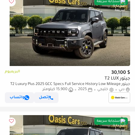
استجابة سريعة
البريميوم
$ 30,100
جيتور T2 LUX
جيتور T2 Luxury Plus 2025 GCC Specs Full Service History Low Mileage
دبي
خليجي
2.0L Turbo 4 Cylinders
2025
15,900 كيلومتر
إتصل
واتساب
استجابة سريعة