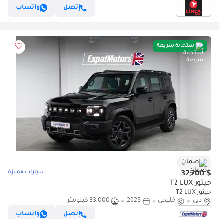
إتصل
واتساب
استجابة سريعة
ضمان
سيارات مميزة
$ 32,200
جيتور T2 LUX
جيتور T2 LUX
دبي
خليجي
2025
33,000 كيلومتر
إتصل
واتساب