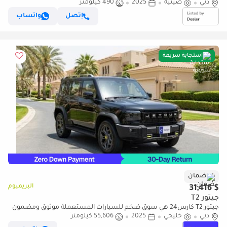
دبي
صينية
DRIVE - NO WAITING
2025
490 كيلومتر
إتصل
واتساب
استجابة سريعة
ضمان
البريميوم
$ 31,416
جيتور T2
جيتور T2 كارس24 هي سوق ضخم للسيارات المستعملة موثوق ومضمون
دبي
٪كارس24 هي سوق ضخم للسيارات المستعملة موثوق ومضمون
خليجي
2025
55,606 كيلومتر