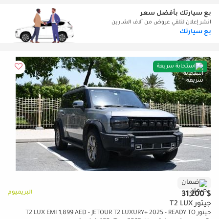
بع سيارتك بأفضل سعر
انشر إعلان لتلقي عروض من آلاف الشارين
بع سيارتك
استجابة سريعة
ضمان
البريميوم
$ 31,200
جيتور T2 LUX
جيتور T2 LUX EMI 1,899 AED - JETOUR T2 LUXURY+ 2025 - READY TO