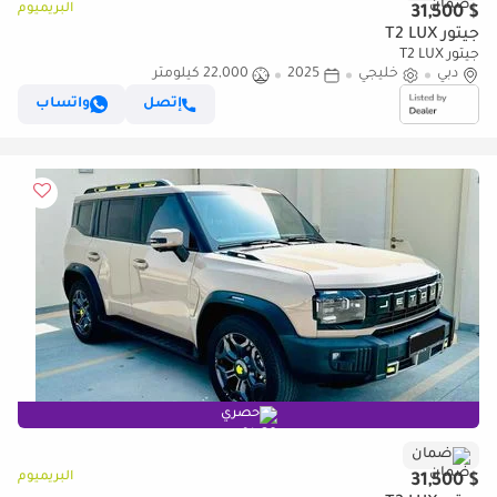
البريميوم
$ 31,500
جيتور T2 LUX
جيتور T2 LUX
دبي
خليجي
2025
22,000 كيلومتر
إتصل
واتساب
حصري
ضمان
البريميوم
$ 31,500