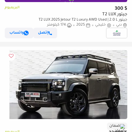
البريميوم
$ 300
جيتور T2 LUX
جيتور T2 LUX 2025 Jetour T2 Luxury AWD Used | 2.0 L
دبي
خليجي
2025
174 كيلومتر
إتصل
واتساب
ضمان