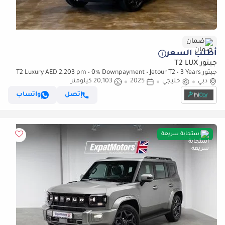
ضمان
أطلب السعر
جيتور T2 LUX
جيتور T2 Luxury AED 2,203 pm • 0% Downpayment • Jetour T2 • 3 Years
دبي
Warranty
خليجي
2025
20,103 كيلومتر
إتصل
واتساب
استجابة سريعة