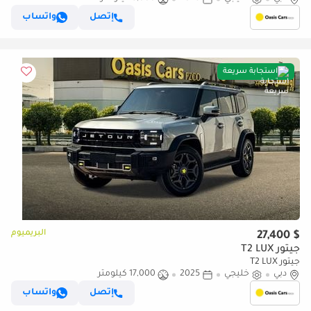
إتصل
واتساب
استجابة سريعة
البريميوم
$ 27,400
جيتور T2 LUX
جيتور T2 LUX
دبي
خليجي
2025
17,000 كيلومتر
إتصل
واتساب