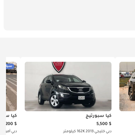
سيارات 
كيا سبورتيج
كيا سبور
$ 8,200
$ 5,500
دبي
خليجي
2013
162K كيلومتر
دبي
أمريكي