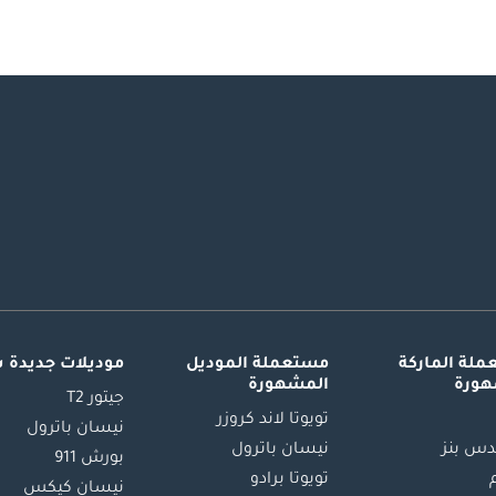
لة الماركة
مستعملة الموديل
موديلات جديدة 
هورة
المشهورة
جيتور T2
تويوتا لاند كروزر
نيسان باترول
س بنز
نيسان باترول
بورش 911
تويوتا برادو
نيسان كيكس