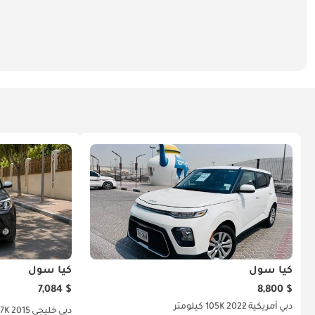
كيا سول
كيا سول
$ 7,084
$ 8,800
دبي
أمريكية
2022
105K كيلومتر
دبي
خليجي
2015
67K كيلو