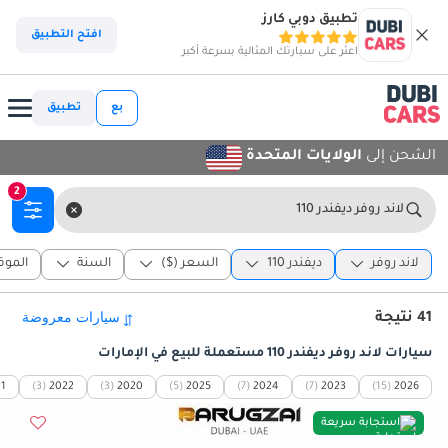
تطبيق دوبي كارز
افتح التطبيق
اعثر على سيارتك المثالية بسرعة أكبر
بع
تطبيق
الشحن إلى
الولايات المتحدة
2
لاند روفر ديفندر 110
لاند روفر
ديفندر 110
السعر ($)
السنة
الموق
41 نتيجة
سيارات لاند روفر ديفندر 110 مستعملة للبيع في الإمارات
1
(3)
2022
(3)
2020
(5)
2025
(7)
2024
(7)
2023
(15)
2026
استجابة سريعة