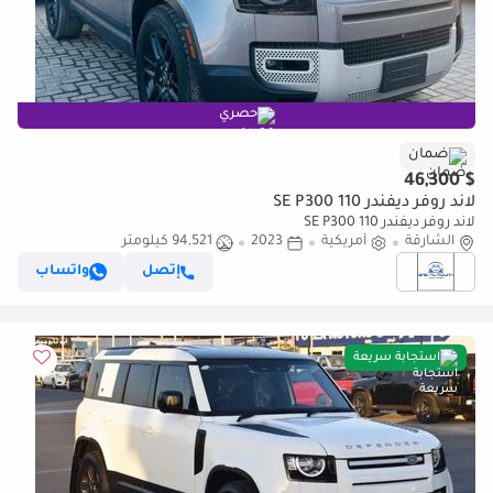
حصري
ضمان
$ 46,300
لاند روفر ديفندر 110 SE P300
لاند روفر ديفندر 110 SE P300
الشارقة
أمريكية
2023
94,521 كيلومتر
إتصل
واتساب
استجابة سريعة