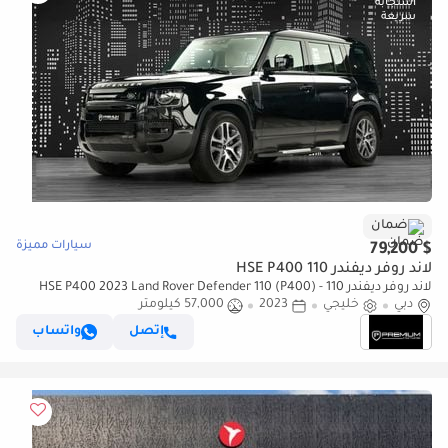
ضمان
سيارات مميزة
$ 79,200
لاند روفر ديفندر 110 HSE P400
لاند روفر ديفندر 110 HSE P400 2023 Land Rover Defender 110 (P400) -
دبي
خليجي
2023
GCC Specs - Pristine Condition P400
57,000 كيلومتر
إتصل
واتساب