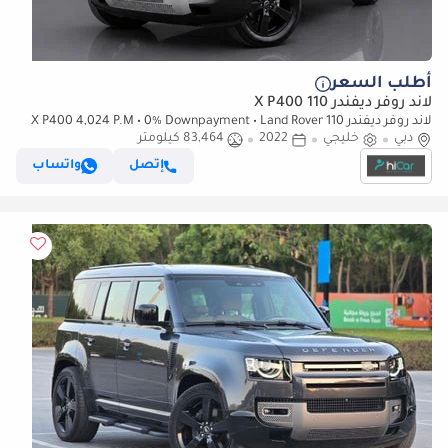
أطلب السعر
لاند روفر ديفندر 110 X P400
لاند روفر ديفندر 110 X P400 4,024 P.M • 0% Downpayment • Land Rover
دبي
خليجي
2022
Defender 110 S P300 • Agency Warranty
83,464 كيلومتر
إتصل
واتساب