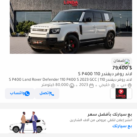
ضمان
$ 79,400
لاند روفر ديفندر 110 S P400
لاند روفر ديفندر 110 S P400 Land Rover Defender 110 P400 S 2023 GCC |
دبي
Agency Warranty
خليجي
2023
80,000 كيلومتر
إتصل
واتساب
بع سيارتك بأفضل سعر
انشر إعلان لتلقي عروض من آلاف الشارين
بع سيارتك