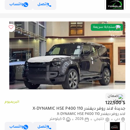
إتصل
واتساب
استجابة سريعة
ضمان
البريميوم
$ 122,500
جديدة لاند روفر ديفندر 110 X-DYNAMIC HSE P400
لاند روفر ديفندر 110 X-DYNAMIC HSE P400
دبي
خليجي
2026
0 كيلومتر
إتصل
واتساب