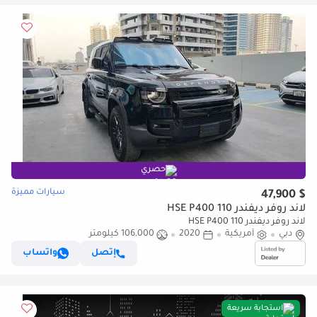
حصري
سيارات مميزة
$ 47,900
لاند روفر ديفندر 110 HSE P400
لاند روفر ديفندر 110 HSE P400
دبي
أمريكية
2020
106,000 كيلومتر
إتصل
واتساب
استجابة سريعة