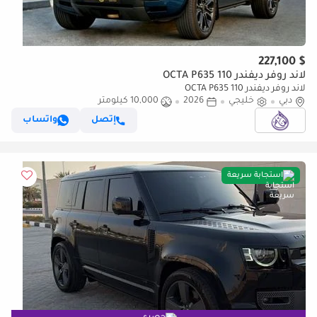
$ 227,100
لاند روفر ديفندر 110 OCTA P635
لاند روفر ديفندر 110 OCTA P635
دبي
خليجي
2026
10,000 كيلومتر
إتصل
واتساب
استجابة سريعة