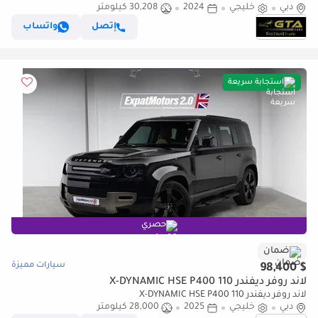
دبي
خليجي
2024
30,208 كيلومتر
SE P300, Sept/2029 Warranty, Nov/2029 Service Package, Full Service
His
إتصل
واتساب
استجابة سريعة
حصري
ضمان
سيارات مميزة
$ 98,400
لاند روفر ديفندر 110 X-DYNAMIC HSE P400
لاند روفر ديفندر 110 X-DYNAMIC HSE P400
دبي
خليجي
2025
28,000 كيلومتر