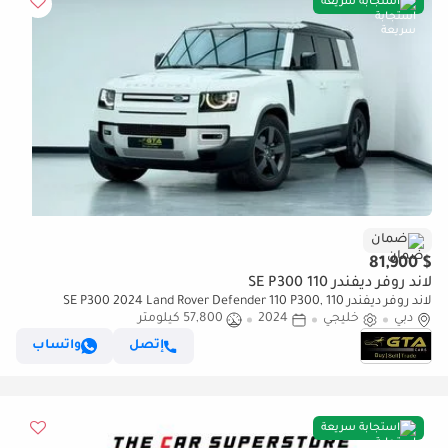
استجابة سريعة
ضمان
$ 81,900
لاند روفر ديفندر 110 SE P300
لاند روفر ديفندر 110 SE P300 2024 Land Rover Defender 110 P300,
دبي
خليجي
2024
57,800 كيلومتر
Feb/2029 Land Rover Warranty + Service Pack, Full Service History
إتصل
واتساب
استجابة سريعة