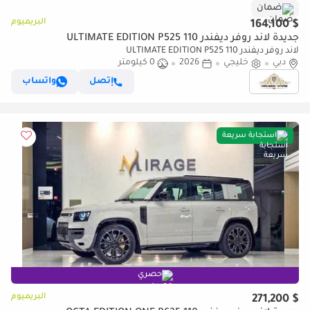
ضمان
البريميوم
$ 164,100
جديدة لاند روفر ديفندر 110 ULTIMATE EDITION P525
لاند روفر ديفندر 110 ULTIMATE EDITION P525
دبي
خليجي
2026
0 كيلومتر
إتصل
واتساب
استجابة سريعة
حصري
البريميوم
$ 271,200