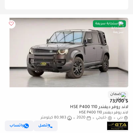
استجابة سريعة
ضمان
$ 73,700
لاند روفر ديفندر 110 HSE P400
لاند روفر ديفندر 110 HSE P400
دبي
خليجي
2020
80,983 كيلومتر
إتصل
واتساب