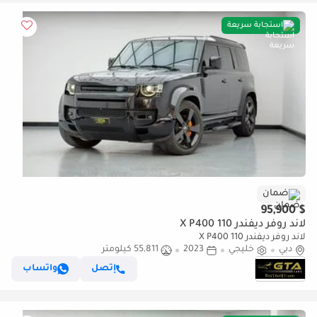
استجابة سريعة
ضمان
$ 95,900
لاند روفر ديفندر 110 X P400
لاند روفر ديفندر 110 X P400
دبي
خليجي
2023
55,811 كيلومتر
إتصل
واتساب