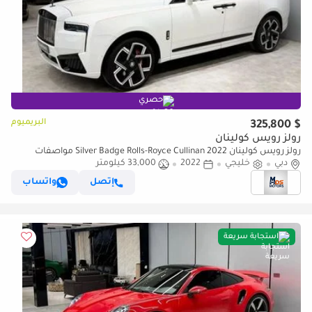
حصري
البريميوم
$ 325,800
رولز رويس كولينان
رولز رويس كولينان Silver Badge Rolls-Royce Cullinan 2022 مواصفات
دبي
خليجية
خليجي
2022
33,000 كيلومتر
إتصل
واتساب
استجابة سريعة