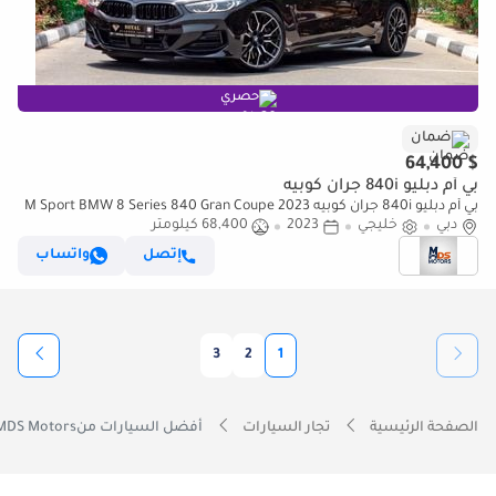
حصري
ضمان
$ 64,400
بي أم دبليو 840i جران كوبيه
بي أم دبليو 840i جران كوبيه M Sport BMW 8 Series 840 Gran Coupe 2023
دبي
مواصفات خليجية
خليجي
2023
68,400 كيلومتر
إتصل
واتساب
3
2
1
الصفحة الرئيسية
تجار السيارات
أفضل السيارات منMDS Motors