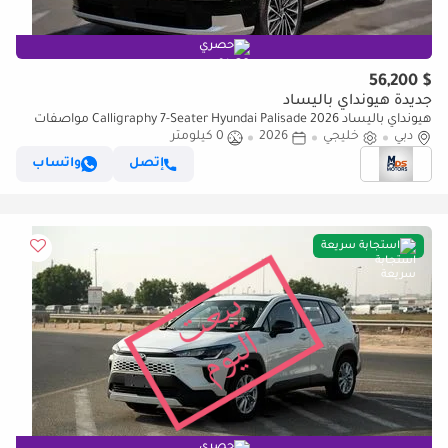
حصري
$ 56,200
جديدة هيونداي باليساد
هيونداي باليساد Calligraphy 7-Seater Hyundai Palisade 2026 مواصفات
دبي
خليجية
خليجي
2026
0 كيلومتر
إتصل
واتساب
استجابة سريعة
حصري