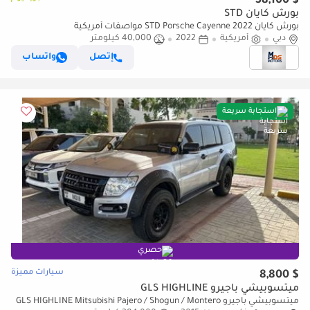
$ 58,100
بورش كايان STD
بورش كايان STD Porsche Cayenne 2022 مواصفات أمريكية
دبي
أمريكية
2022
40,000 كيلومتر
إتصل
واتساب
استجابة سريعة
حصري
سيارات مميزة
$ 8,800
ميتسوبيشي باجيرو GLS HIGHLINE
ميتسوبيشي باجيرو GLS HIGHLINE Mitsubishi Pajero / Shogun / Montero