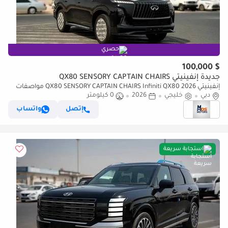
حصري
$ 100,000
جديدة إنفينيتي QX80 SENSORY CAPTAIN CHAIRS
إنفينيتي QX80 SENSORY CAPTAIN CHAIRS Infiniti QX80 2026 مواصفات
دبي
خليجية
خليجي
2026
0 كيلومتر
إتصل
واتساب
استجابة سريعة