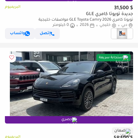
البريميوم
$ 31,500
جديدة تويوتا كامري GLE
تويوتا كامري GLE Toyota Camry 2026 مواصفات خليجية
دبي
خليجي
2026
0 كيلومتر
إتصل
واتساب
استجابة سريعة
حصري
ضمان
البريميوم