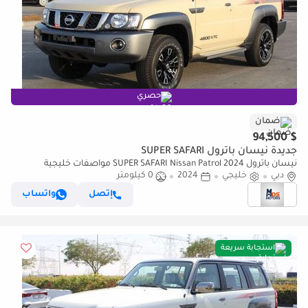
حصري
ضمان
$ 94,500
جديدة نيسان باترول SUPER SAFARI
نيسان باترول SUPER SAFARI Nissan Patrol 2024 مواصفات خليجية
دبي
خليجي
2024
0 كيلومتر
إتصل
واتساب
استجابة سريعة