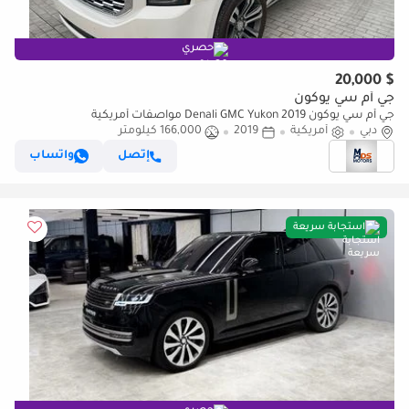
حصري
$ 20,000
جي أم سي يوكون
جي أم سي يوكون Denali GMC Yukon 2019 مواصفات أمريكية
دبي
أمريكية
2019
166,000 كيلومتر
إتصل
واتساب
استجابة سريعة