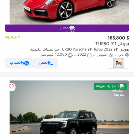
حصري
البريميوم
$ 165,800
بورش 911 TURBO
بورش 911 TURBO Porsche 911 Turbo 2022 مواصفات خليجية
دبي
خليجي
2022
42,000 كيلومتر
إتصل
واتساب
استجابة سريعة