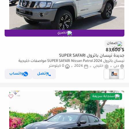
حصري
ضمان
$ 83,600
جديدة نيسان باترول SUPER SAFARI
نيسان باترول SUPER SAFARI Nissan Patrol 2024 مواصفات خليجية
دبي
خليجي
2024
0 كيلومتر
إتصل
واتساب
استجابة سريعة