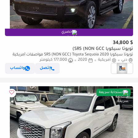
حصري
$ 34,800
تويوتا سيكويا SR5 (NON GCC)
تويوتا سيكويا SR5 (NON GCC) Toyota Sequoia 2020 مواصفات أمريكية
دبي
أمريكية
2020
177,000 كيلومتر
إتصل
واتساب
استجابة سريعة