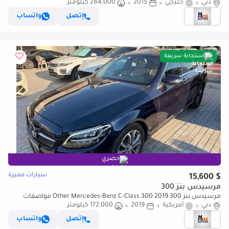
2015 مواصفات خليجية
دبي
خليجي
2015
284,000 كيلومتر
إتصل
واتساب
استجابة سريعة
حصري
سيارات مميزة
$ 15,600
مرسيدس بنز 300
مرسيدس بنز 300 Other Mercedes-Benz C-Class 300 2019 مواصفات
دبي
أمريكية
أمريكية
2019
172,000 كيلومتر
إتصل
واتساب