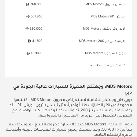
نيسان باترول MDS Motors
268,300
بورش 911 MDS Motors
607,800
لاند روفر ديفندر MDS Motors
320,000
مرسيدس بنز 200 MDS Motors
41,500
تويوتا سيكويا MDS Motors
127,000
*ابتداءً من متوسط سعر
MDS Motors: وجهتكم المميزة للسيارات عالية الجودة في
دبي
دوبي كارز وجهتكم الشاملة لاستعراض مخزون MDS Motors. اكتشفوا
مجموعة من أكثر الطرازات طلباً وتميزاً، مثل نيسان باترول, بورش 911, لاند
روفر ديفندر, مرسيدس بنز 200, تويوتا سيكويا وغيرها الكثير. تواصلوا مع
المعرض للحصول على مزيد من التفاصيل واشتروا بثقة.
يتوفر حالياً لدى MDS Motors عدد 83 سيارة معروضة للبيع، بمتوسط سعر
يبدأ من
50,700. وقد خضعت جميع السيارات لفحوصات دقيقة وأصبحت
جاهزة لرحلاتكم القادمة.