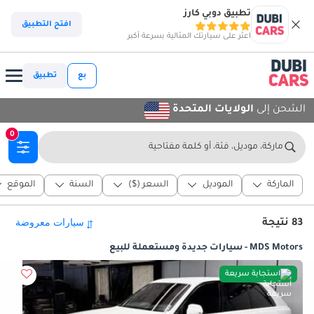
تطبيق دوبي كارز
افتح التطبيق
اعثر على سيارتك المثالية بسرعة أكبر
بع
تطبيق
الشحن إلى
الولايات المتحدة
0
ماركة، موديل، فئة، أو كلمة مفتاحية
الماركة
الموديل
السعر ($)
السنة
الموقع
83 نتيجة
MDS Motors - سيارات جديدة ومستعملة للبيع
استجابة سريعة