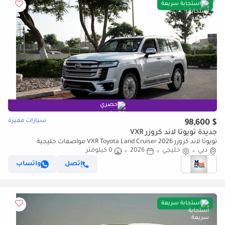
استجابة سريعة
حصري
سيارات مميزة
$ 98,600
جديدة تويوتا لاند كروزر VXR
تويوتا لاند كروزر VXR Toyota Land Cruiser 2026 مواصفات خليجية
دبي
خليجي
2026
0 كيلومتر
إتصل
واتساب
استجابة سريعة