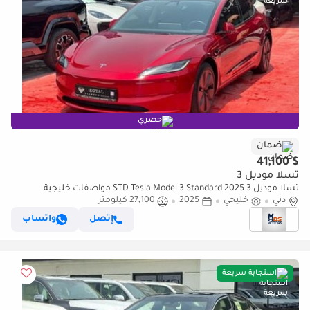
حصري
ضمان
$ 41,100
تسلا موديل 3
تسلا موديل 3 STD Tesla Model 3 Standard 2025 مواصفات خليجية
دبي
خليجي
2025
27,100 كيلومتر
إتصل
واتساب
استجابة سريعة