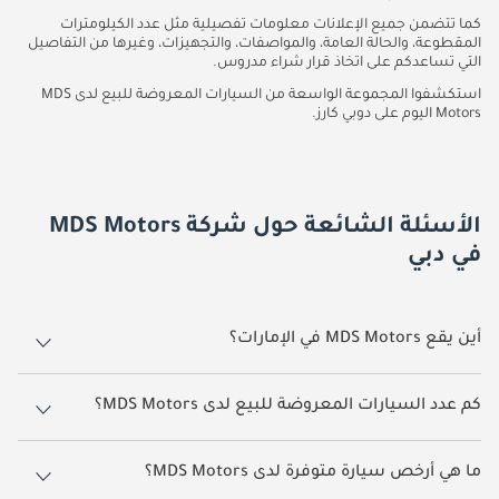
كما تتضمن جميع الإعلانات معلومات تفصيلية مثل عدد الكيلومترات
المقطوعة، والحالة العامة، والمواصفات، والتجهيزات، وغيرها من التفاصيل
التي تساعدكم على اتخاذ قرار شراء مدروس.
استكشفوا المجموعة الواسعة من السيارات المعروضة للبيع لدى MDS
Motors اليوم على دوبي كارز.
الأسئلة الشائعة حول شركة MDS Motors
في دبي
أين يقع MDS Motors في الإمارات؟
يقع MDS Motors في دبي.
كم عدد السيارات المعروضة للبيع لدى MDS Motors؟
يضم MDS Motors حالياً 83 سيارات معروضة للبيع على دوبي كارز.
ما هي أرخص سيارة متوفرة لدى MDS Motors؟