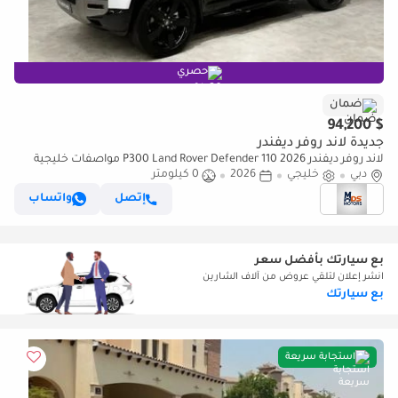
حصري
ضمان
$ 94,200
جديدة لاند روفر ديفندر
لاند روفر ديفندر P300 Land Rover Defender 110 2026 مواصفات خليجية
دبي
خليجي
2026
0 كيلومتر
إتصل
واتساب
بع سيارتك بأفضل سعر
انشر إعلان لتلقي عروض من آلاف الشارين
بع سيارتك
استجابة سريعة