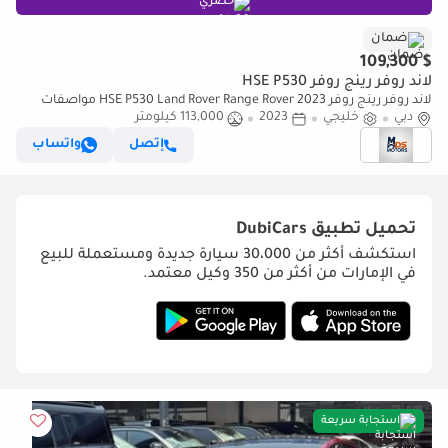
حصري
ضمان
$ 109,300
لاند روفر رينج روفر HSE P530
لاند روفر رينج روفر HSE P530 Land Rover Range Rover 2023 مواصفات
دبي
خليجية
خليجي
2023
113,000 كيلومتر
إتصل
واتساب
تحميل تطبيق
DubiCars
استكشف أكثر من 30،000 سيارة جديدة ومستعملة للبيع
في الإمارات من أكثر من 350 وكيل معتمد.
استجابة سريعة