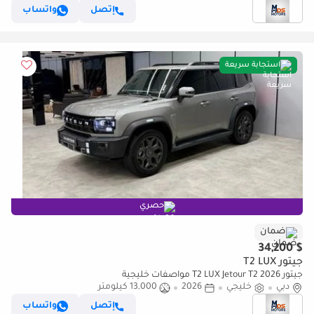
إتصل
واتساب
استجابة سريعة
حصري
ضمان
$ 34,200
جيتور T2 LUX
جيتور T2 LUX Jetour T2 2026 مواصفات خليجية
دبي
خليجي
2026
13,000 كيلومتر
إتصل
واتساب