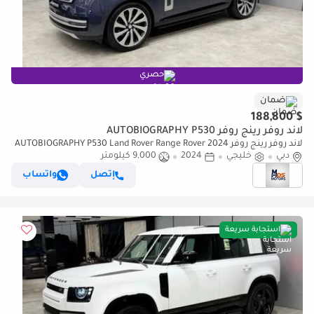
حصري
ضمان
$ 188,800
لاند روفر رينج روفر AUTOBIOGRAPHY P530
لاند روفر رينج روفر AUTOBIOGRAPHY P530 Land Rover Range Rover 2024
دبي
مواصفات خليجية
خليجي
2024
9,000 كيلومتر
إتصل
واتساب
استجابة سريعة