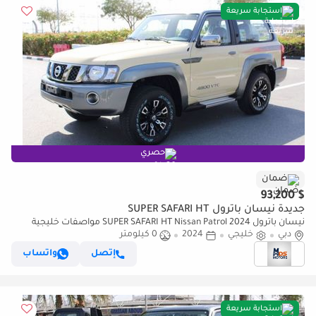
استجابة سريعة
حصري
ضمان
$ 93,200
جديدة نيسان باترول SUPER SAFARI HT
نيسان باترول SUPER SAFARI HT Nissan Patrol 2024 مواصفات خليجية
دبي
خليجي
2024
0 كيلومتر
إتصل
واتساب
استجابة سريعة