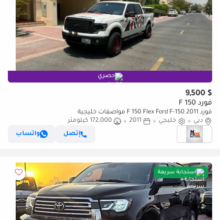
حصري
$ 9,500
فورد F 150
فورد F 150 Flex Ford F-150 2011 مواصفات خليجية
دبي
خليجي
2011
172,000 كيلومتر
إتصل
واتساب
استجابة سريعة