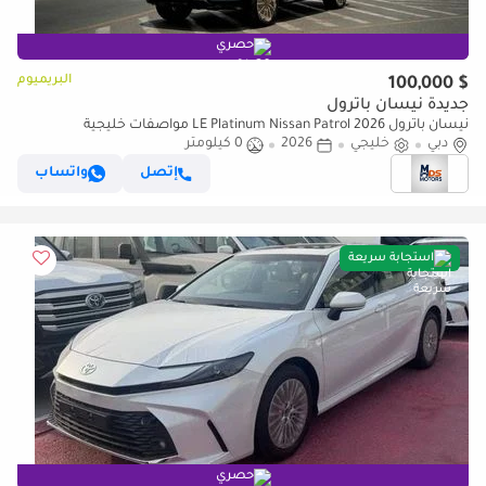
حصري
البريميوم
$ 100,000
جديدة نيسان باترول
نيسان باترول LE Platinum Nissan Patrol 2026 مواصفات خليجية
دبي
خليجي
2026
0 كيلومتر
إتصل
واتساب
استجابة سريعة
حصري