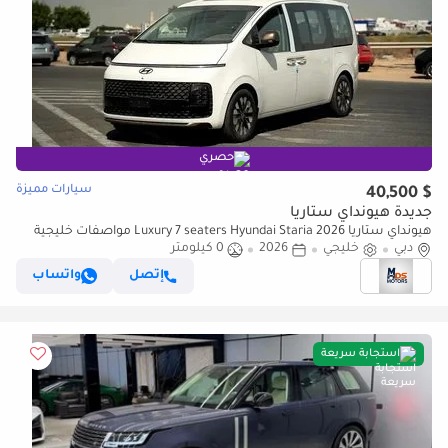
حصري
سيارات مميزة
$ 40,500
جديدة هيونداي ستاريا
هيونداي ستاريا Luxury 7 seaters Hyundai Staria 2026 مواصفات خليجية
دبي
خليجي
2026
0 كيلومتر
إتصل
واتساب
استجابة سريعة