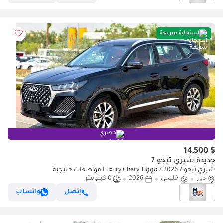
استجابة سريعة
حصري
$ 14,500
جديدة شيري تيجو 7
شيري تيجو 7 Luxury Chery Tiggo 7 2026 مواصفات خليجية
دبي
خليجي
2026
0 كيلومتر
إتصل
واتساب