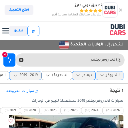
تطبيق دوبي كارز
افتح التطبيق
اعثر على سيارتك المثالية بسرعة أكبر
بع
تطبيق
الشحن إلى
الولايات المتحدة
4
لاند روفر ديفندر
لاند روفر
ديفندر
السعر ($)
2019 - 2019
الم
1 نتيجة
سيارات لاند روفر ديفندر 2019 مستعملة للبيع في الإمارات
(8)
2021
(9)
2020
(17)
2023
(18)
2025
(18)
2024
(23)
2026