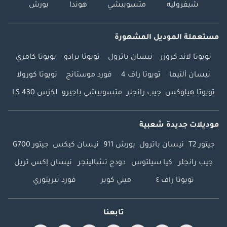
شيفروليه
متسوبيشي
هوندا
بورش
مستعملة الموديل المشهورة
تويوتا لاند كروزر
نيسان باترول
تويوتا برادو
تويوتا كامري
نيسان ألتيما
تويوتا راف 4
فورد موستانج
تويوتا كورولا
تويوتا هيلوكس
جيب رانجلر
متسوبيشي باجيرو
لكزس LS 430
موديلات جديدة شعبية
جيتور T2
نيسان باترول
بورش 911
نيسان كيكس
جيتور G700
جيب رانجلر
كيا سيلتوس
دودج تشالينجر
نيسان إكس تريل
تويوتا راف ٤
ميني كوبر
فورد تيريتوري
تابعنا