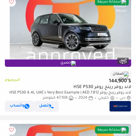
استجابة سريعة
حصري
ضمان
البريميوم
$ 144,900
لاند روفر رينج روفر HSE P530
لاند روفر رينج روفر HSE P530 4.4L UAE's Very Best Example | AED 7,812
دبي
Per Month
خليجي
2024
47,108 كيلومتر
إتصل
واتساب
استجابة سريعة