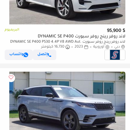
البريميوم
$ 95,900
لاند روفر رينج روفر سبورت DYNAMIC SE P400
لاند روفر رينج روفر سبورت DYNAMIC SE P400 P530 4.4P V8 AWD Aut.
دبي
أوروبية
2023
16,730 كيلومتر
(For Local Sales plus 10% for Customs & VAT)
إتصل
واتساب