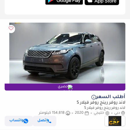
حصري
أطلب السعر
لاند روفر رينج روفر فيلار S
لاند روفر رينج روفر فيلار S
دبي
خليجي
2020
154,818 كيلومتر
إتصل
واتساب