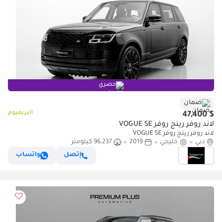
حصري
ضمان
البريميوم
$ 47,400
لاند روفر رينج روفر VOGUE SE
لاند روفر رينج روفر VOGUE SE
دبي
خليجي
2019
96,237 كيلومتر
إتصل
واتساب