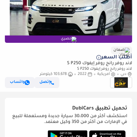
حصري
ضمان
أطلب السعر
لاند روفر رانج روفر إيفوك S P250
لاند روفر رانج روفر إيفوك S P250
دبي
أمريكية
2022
103,678 كيلومتر
إتصل
واتساب
تحميل تطبيق
DubiCars
استكشف أكثر من 30،000 سيارة جديدة ومستعملة للبيع
في الإمارات من أكثر من 350 وكيل معتمد.