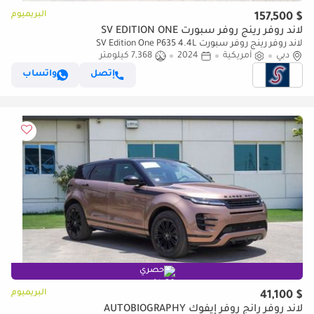
البريميوم
$ 157,500
لاند روفر رينج روفر سبورت SV EDITION ONE
لاند روفر رينج روفر سبورت SV Edition One P635 4.4L
دبي
أمريكية
2024
7,368 كيلومتر
إتصل
واتساب
حصري
البريميوم
$ 41,100
لاند روفر رانج روفر إيفوك AUTOBIOGRAPHY