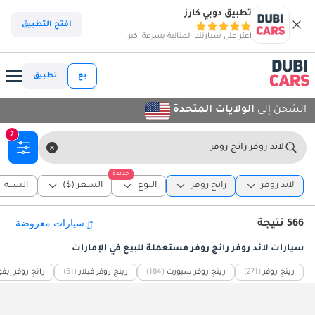
تطبيق دوبي كارز
افتح التطبيق
اعثر على سيارتك المثالية بسرعة أكبر
بع
تطبيق
الشحن إلى
الولايات المتحدة
2
لاند روفر رانج روفر
جديدة
لاند روفر
رانج روفر
النوع
السعر ($)
السنة
566 نتيجة
سيارات لاند روفر رانج روفر مستعملة للبيع في الإمارات
رينج روفر
(271)
رينج روفر سبورت
(184)
رينج روفر فيلار
(61)
رانج روفر إيف