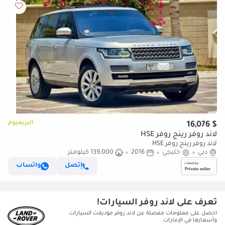
البريميوم
$ 16,076
لاند روفر رينج روفر HSE
لاند روفر رينج روفر HSE
دبي
خليجي
2016
139,000 كيلومتر
إتصل
واتساب
تعرف على لاند روفر السيارات!
احصل على معلومات مفصلة عن لاند روفر موديلات السيارات
وأسعارها في الإمارات