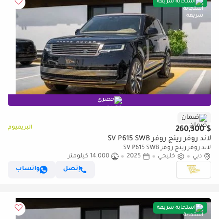
استجابة سريعة
حصري
ضمان
البريميوم
$ 260,300
لاند روفر رينج روفر SV P615 SWB
لاند روفر رينج روفر SV P615 SWB
دبي
خليجي
2025
14,000 كيلومتر
إتصل
واتساب
استجابة سريعة