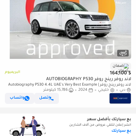
ضمان
البريميوم
$ 164,100
لاند روفر رينج روفر AUTOBIOGRAPHY P530
لاند روفر رينج روفر Autobiography P530 4.4L UAE's Very Best Example |
دبي
خليجي
AED 8,845 Per Month
2024
15,786 كيلومتر
إتصل
واتساب
بع سيارتك بأفضل سعر
انشر إعلان لتلقي عروض من آلاف الشارين
بع سيارتك