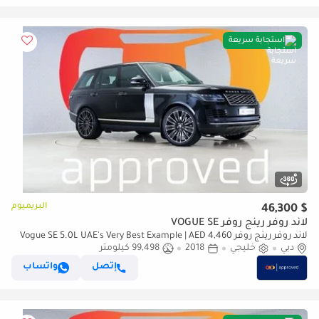
استجابة سريعة
البريميوم
$ 46,300
لاند روفر رينج روفر VOGUE SE
لاند روفر رينج روفر Vogue SE 5.0L UAE's Very Best Example | AED 4,460
دبي
Per Month
خليجي
2018
99,498 كيلومتر
إتصل
واتساب