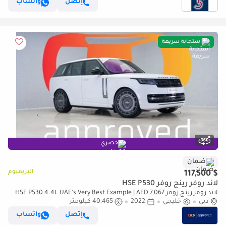
إتصل
واتساب
استجابة سريعة
حصري
ضمان
البريميوم
$ 117,500
لاند روفر رينج روفر HSE P530
لاند روفر رينج روفر HSE P530 4.4L UAE's Very Best Example | AED 7,067
دبي
Per Month
خليجي
2022
40,465 كيلومتر
إتصل
واتساب