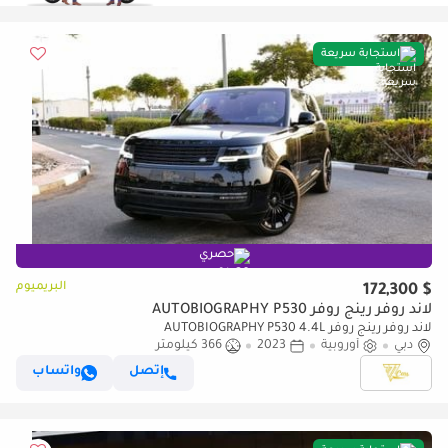
استجابة سريعة
حصري
البريميوم
$ 172,300
لاند روفر رينج روفر AUTOBIOGRAPHY P530
لاند روفر رينج روفر AUTOBIOGRAPHY P530 4.4L
دبي
أوروبية
2023
366 كيلومتر
إتصل
واتساب