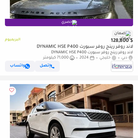
حصري
ضمان
البريميوم
$ 128,800
لاند روفر رينج روفر سبورت DYNAMIC HSE P400
لاند روفر رينج روفر سبورت DYNAMIC HSE P400
دبي
خليجي
2024
71,000 كيلومتر
إتصل
واتساب