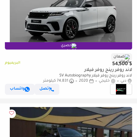
حصري
ضمان
البريميوم
$ 54,500
لاند روفر رينج روفر فيلار
لاند روفر رينج روفر فيلار SV Autobiography
دبي
خليجي
2020
74,831 كيلومتر
إتصل
واتساب