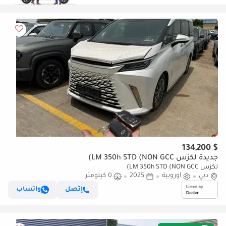
$ 134,200
جديدة لكزس LM 350h STD (NON GCC)
لكزس LM 350h STD (NON GCC)
دبي
أوروبية
2025
0 كيلومتر
إتصل
واتساب