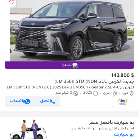
حصري
$ 143,800
جديدة لكزس LM 350h STD (NON GCC)
لكزس LM 350h STD (NON GCC) 2025 Lexus LM350h 7-Seater 2.5L 4-Cyl
دبي
أخرى
Hybrid A/T 4WD Export Only
2025
0 كيلومتر
إتصل
واتساب
بع سيارتك بأفضل سعر
انشر إعلان لتلقي عروض من آلاف الشارين
بع سيارتك