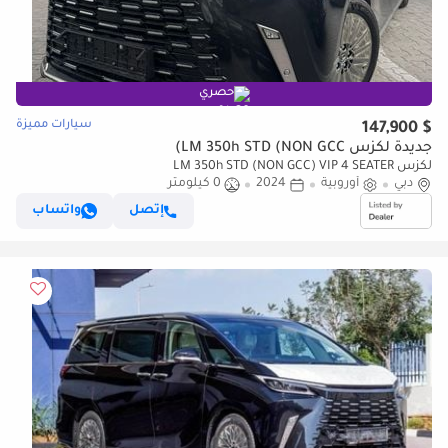
حصري
سيارات مميزة
$ 147,900
جديدة لكزس LM 350h STD (NON GCC)
لكزس LM 350h STD (NON GCC) VIP 4 SEATER
دبي
أوروبية
2024
0 كيلومتر
إتصل
واتساب