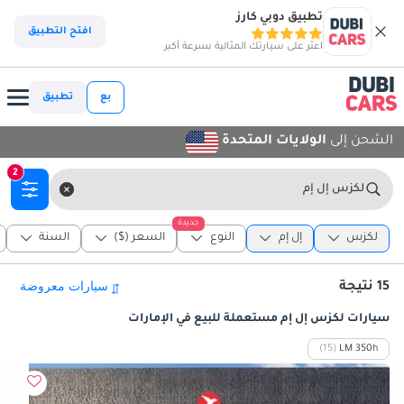
تطبيق دوبي كارز
افتح التطبيق
اعثر على سيارتك المثالية بسرعة أكبر
بع
تطبيق
الشحن إلى
الولايات المتحدة
2
لكزس إل إم
جديدة
لكزس
إل إم
النوع
السعر ($)
السنة
15 نتيجة
سيارات لكزس إل إم مستعملة للبيع في الإمارات
(15)
LM 350h