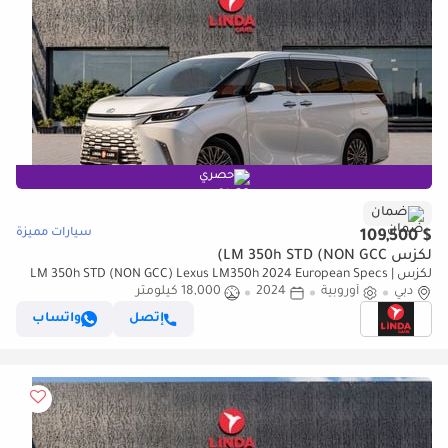
حصري
ضمان
سيارات مميزة
$ 109,500
لكزس LM 350h STD (NON GCC)
لكزس LM 350h STD (NON GCC) Lexus LM350h 2024 European Specs |
دبي
Warranty
أوروبية
2024
18,000 كيلومتر
إتصل
واتساب