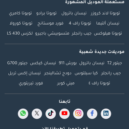
مستعملة الموديل المشهورة
تويوتا لاند كروزر
نيسان باترول
تويوتا برادو
تويوتا كامري
نيسان ألتيما
تويوتا راف 4
فورد موستانج
تويوتا كورولا
تويوتا هيلوكس
جيب رانجلر
متسوبيشي باجيرو
لكزس LS 430
موديلات جديدة شعبية
جيتور T2
نيسان باترول
بورش 911
نيسان كيكس
جيتور G700
جيب رانجلر
كيا سيلتوس
دودج تشالينجر
نيسان إكس تريل
تويوتا راف ٤
ميني كوبر
فورد تيريتوري
تابعنا