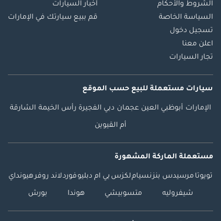
الشروط والأحكام
أخبار السيارات
السياسة الخاصة
قم ببيع سيارتك في الإمارات
تسجيل دخول
اعلن معنا
تجار السيارات
سيارات مستعملة
للبيع
حسب الموقع
الإمارات
أبوظبي
العين
عجمان
دبي
الفجيرة
رأس الخيمة
الشارقة
أم القيوين
مستعملة الماركة المشهورة
تويوتا
مرسيدس بنز
نسيام
لكزس
بي ام دبليو
فورد
لاند روفر
هيونداي
شيفروليه
متسوبيشي
هوندا
بورش