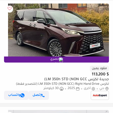
حصري
مقود يمين
$ 113,200
جديدة لكزس LM 350h STD (NON GCC)
لكزس LM 350h STD (NON GCC) Right Hand Drive (للتصدير فقط)
دبي
أخرى
2025
30 كيلومتر
إتصل
واتساب