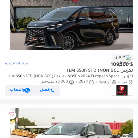
ضمان
سيارات مميزة
$ 109,500
لكزس LM 350h STD (NON GCC)
لكزس LM 350h STD (NON GCC) Lexus LM350h 2024 European Specs |
دبي
Warranty
أوروبية
2024
26,000 كيلومتر
إتصل
واتساب