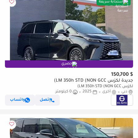
استجابة سريعة
حصري
$ 150,700
جديدة لكزس LM 350h STD (NON GCC)
لكزس LM 350h STD (NON GCC)
دبي
أخرى
2025
0 كيلومتر
إتصل
واتساب