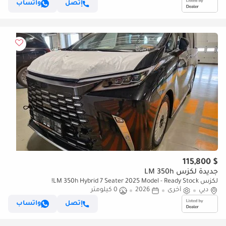
إتصل
واتساب
$ 115,800
جديدة لكزس LM 350h
لكزس LM 350h Hybrid 7 Seater 2025 Model - Ready Stock!
دبي
أخرى
2026
0 كيلومتر
إتصل
واتساب