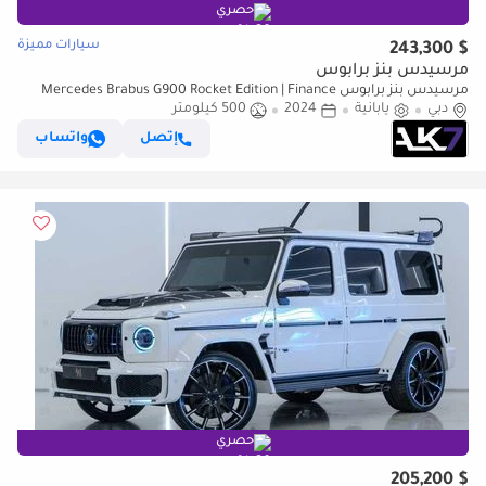
حصري
سيارات مميزة
$ 243,300
مرسيدس بنز برابوس
مرسيدس بنز برابوس Mercedes Brabus G900 Rocket Edition | Finance
دبي
Available
يابانية
2024
500 كيلومتر
إتصل
واتساب
حصري
$ 205,200