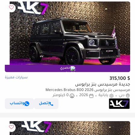
حصري
سيارات مميزة
$ 315,100
جديدة مرسيدس بنز برابوس
مرسيدس بنز برابوس 2026 Mercedes Brabus 800
دبي
يابانية
2026
0 كيلومتر
إتصل
واتساب