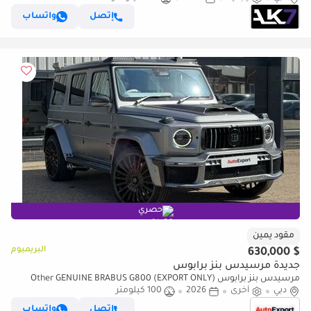
إتصل
واتساب
حصري
مقود يمين
البريميوم
$ 630,000
جديدة مرسيدس بنز برابوس
مرسيدس بنز برابوس Other GENUINE BRABUS G800 (EXPORT ONLY)
دبي
Right Hand Drive (للتصدير فقط)
أخرى
2026
100 كيلومتر
إتصل
واتساب