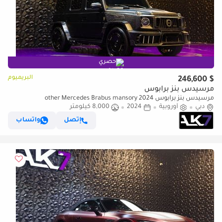
حصري
البريميوم
$ 246,600
مرسيدس بنز برابوس
مرسيدس بنز برابوس other Mercedes Brabus mansory 2024
دبي
أوروبية
2024
8,000 كيلومتر
إتصل
واتساب