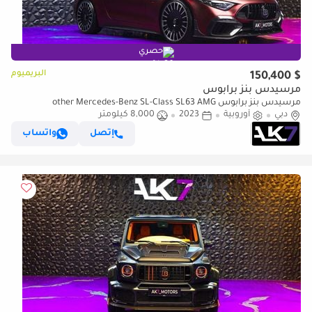
حصري
البريميوم
$ 150,400
مرسيدس بنز برابوس
مرسيدس بنز برابوس other Mercedes-Benz SL-Class SL63 AMG
دبي
أوروبية
2023
8,000 كيلومتر
إتصل
واتساب