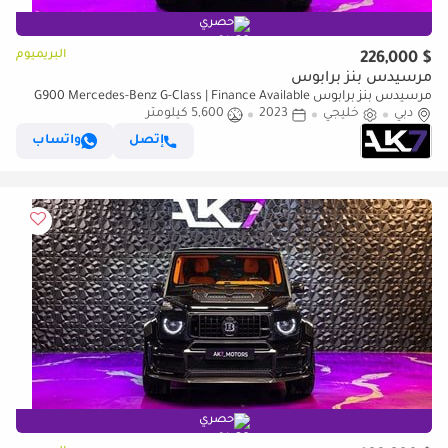
حصري
البريميوم
$ 226,000
مرسيدس بنز برابوس
مرسيدس بنز برابوس G900 Mercedes-Benz G-Class | Finance Available
دبي
خليجي
2023
5,600 كيلومتر
إتصل
واتساب
حصري