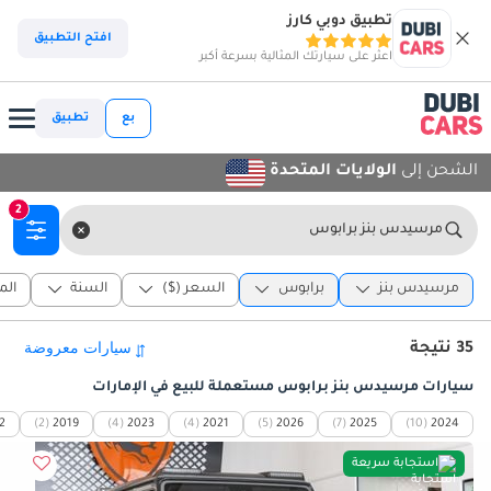
تطبيق دوبي كارز
افتح التطبيق
اعثر على سيارتك المثالية بسرعة أكبر
بع
تطبيق
الشحن إلى
الولايات المتحدة
2
مرسيدس بنز برابوس
مرسيدس بنز
برابوس
السعر ($)
السنة
الم
35 نتيجة
سيارات مرسيدس بنز برابوس مستعملة للبيع في الإمارات
2
(2)
2019
(4)
2023
(4)
2021
(5)
2026
(7)
2025
(10)
2024
استجابة سريعة