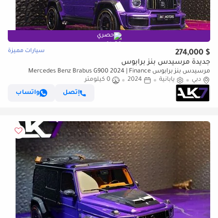
حصري
سيارات مميزة
$ 274,000
جديدة مرسيدس بنز برابوس
مرسيدس بنز برابوس Mercedes Benz Brabus G900 2024 | Finance
دبي
Available
يابانية
2024
0 كيلومتر
إتصل
واتساب