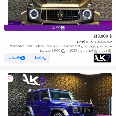
حصري
$ 218,900
مرسيدس بنز برابوس
مرسيدس بنز برابوس Mercedes-Benz G class Brabus G 800 Widestart
دبي
أخرى
2023 | Finance available
2023
9,000 كيلومتر
إتصل
واتساب