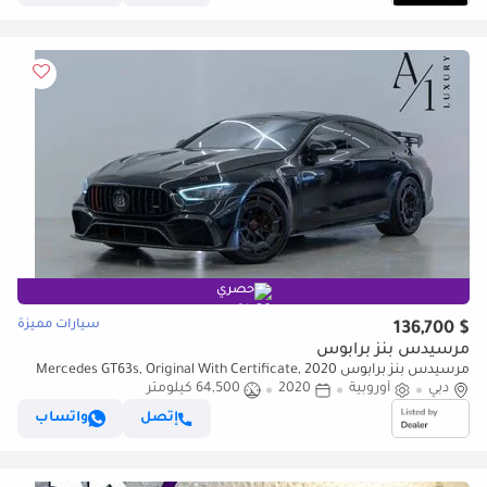
حصري
سيارات مميزة
$ 136,700
مرسيدس بنز برابوس
مرسيدس بنز برابوس 2020 Mercedes GT63s, Original With Certificate,
دبي
أوروبية
2020
Top Spec, Fully Loaded, European Spec
64,500 كيلومتر
إتصل
واتساب