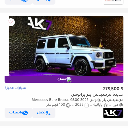
حصري
سيارات مميزة
$ 279,500
جديدة مرسيدس بنز برابوس
مرسيدس بنز برابوس Mercedes-Benz Brabus G800 2025
دبي
يابانية
2025
100 كيلومتر
إتصل
واتساب