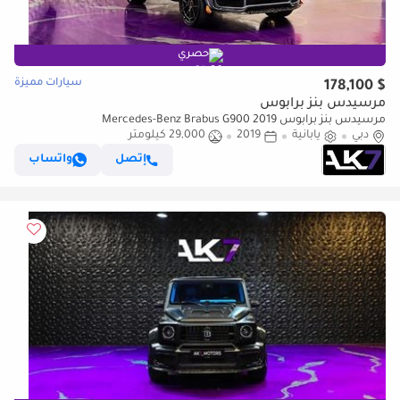
حصري
سيارات مميزة
$ 178,100
مرسيدس بنز برابوس
مرسيدس بنز برابوس Mercedes-Benz Brabus G900 2019
دبي
يابانية
2019
29,000 كيلومتر
إتصل
واتساب