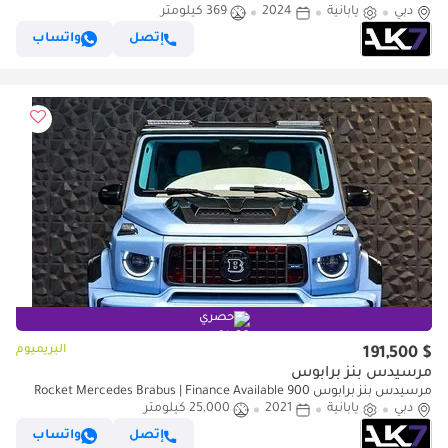
دبي
يابانية
2024
369 كيلومتر
إتصل
واتساب
حصري
البريميوم
$ 191,500
مرسيدس بنز برابوس
مرسيدس بنز برابوس 900 Rocket Mercedes Brabus | Finance Available
دبي
يابانية
2021
25,000 كيلومتر
إتصل
واتساب