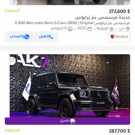
البريميوم
$ 272,600
جديدة مرسيدس بنز برابوس
مرسيدس بنز برابوس G 800 Mercedes-Benz G-Class G800 | Original
دبي
أوروبية
2022
Brabus 800 Kit + Engine | Fully Loaded
0 كيلومتر
إتصل
واتساب
حصري
البريميوم
$ 287,700