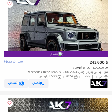
حصري
سيارات مميزة
$ 243,600
مرسيدس بنز برابوس
مرسيدس بنز برابوس Mercedes-Benz Brabus G900 2024
دبي
يابانية
2024
500 كيلومتر
إتصل
واتساب