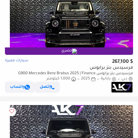
حصري
سيارات مميزة
$ 267,100
مرسيدس بنز برابوس
مرسيدس بنز برابوس G900 Mercedes Benz Brabus 2025 | Finance
دبي
Available
يابانية
2025
1,000 كيلومتر
إتصل
واتساب