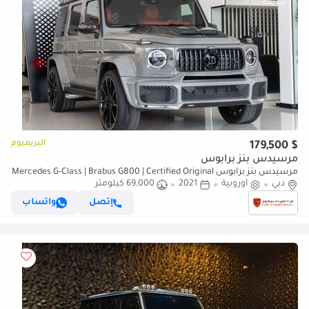
البريميوم
$ 179,500
مرسيدس بنز برابوس
مرسيدس بنز برابوس Mercedes G-Class | Brabus G800 | Certified Original
دبي
أوروبية
2021
Build with Full Brabus Kit and Engine
69,000 كيلومتر
إتصل
واتساب