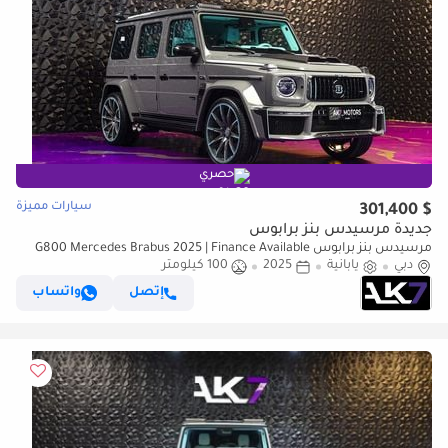
حصري
سيارات مميزة
$ 301,400
جديدة مرسيدس بنز برابوس
مرسيدس بنز برابوس G800 Mercedes Brabus 2025 | Finance Available
دبي
يابانية
2025
100 كيلومتر
إتصل
واتساب