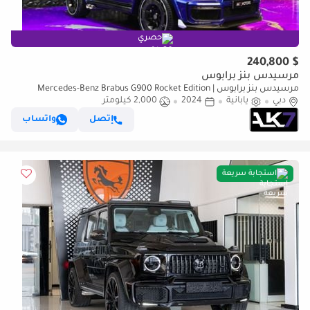
حصري
$ 240,800
مرسيدس بنز برابوس
مرسيدس بنز برابوس Mercedes-Benz Brabus G900 Rocket Edition |
دبي
Finance Available
يابانية
2024
2,000 كيلومتر
إتصل
واتساب
استجابة سريعة