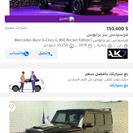
حصري
سيارات مميزة
$ 150,400
مرسيدس بنز برابوس
مرسيدس بنز برابوس Mercedes-Benz G-Class G 900 Rocket Edition |
دبي
يابانية
Finanace Available
2019
33,258 كيلومتر
إتصل
واتساب
بع سيارتك بأفضل سعر
انشر إعلان لتلقي عروض من آلاف الشارين
بع سيارتك