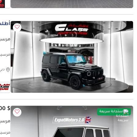
أطلب
مرسيدس بنز cket
 Specs
دبي
$ 146,600
استجابة سريعة
مرسيدس بن
مرسيدس بنز 