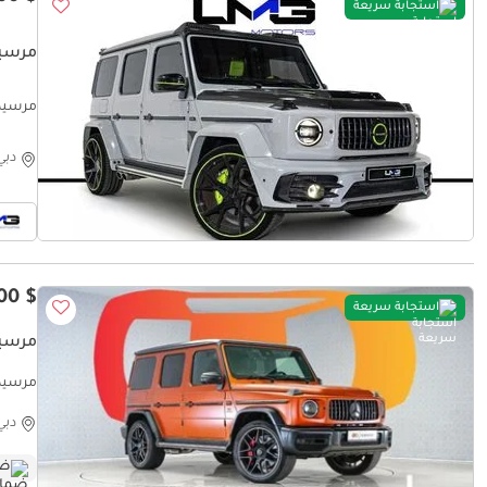
استجابة سريعة
مرسيدس ب
EELS |
دبي
$ 155,900
استجابة سريعة
مرسيدس بنز E PLUS
 Month
دبي
ضم