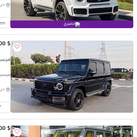
دبي
حصري
$ 134,200
مرسيدس بن
مرسيدس بنز LUSIVE PLUS
دبي
$ 268,500