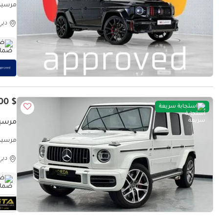
Month
دبي
ضم
$ 150,400
استجابة سريعة
مرسيدس بن
مرسيدس بنز 
دبي
ضم