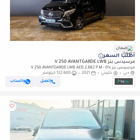
ضمان
أطلب السعر
مرسيدس بنز V 250 AVANTGARDE LWB
مرسيدس بنز V 250 AVANTGARDE LWB AED 2,682 P.M • 0%
دبي
خليجي
2021
122,600 كيلومتر
Downpayment • Mercedes-Benz V 250 VIP Design • 1 Year Warranty
إتصل
واتساب