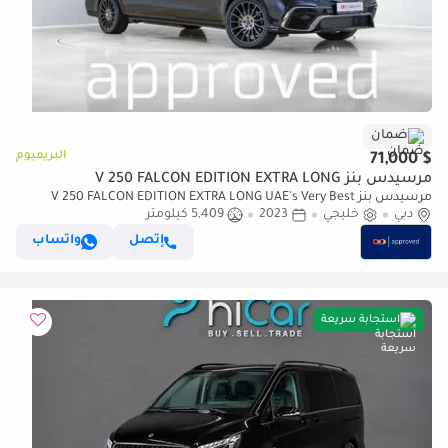
ضمان
البريميوم
$ 71,000
مرسيدس بنز V 250 FALCON EDITION EXTRA LONG
مرسيدس بنز V 250 FALCON EDITION EXTRA LONG UAE's Very Best
دبي
خليجي
2023
Example | AED 3,825 Per Month
5,409 كيلومتر
إتصل
واتساب
استجابة سريعة