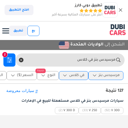
تطبيق دوبي كارز
افتح التطبيق
اعثر على سيارتك المثالية بسرعة أكبر
بع
تطبيق
الشحن إلى
الولايات المتحدة
2
مرسيدس بنز في كلاس
جديدة
مرسيدس بنز
في كلاس
النوع
السعر ($)
ال
127 نتيجة
سيارات مرسيدس بنز في كلاس مستعملة للبيع في الإمارات
(2)
V 300 D
(33)
V 250
(92)
V 300