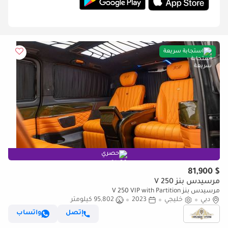
استجابة سريعة
حصري
$ 81,900
مرسيدس بنز V 250
مرسيدس بنز V 250 VIP with Partition
دبي
خليجي
2023
95,802 كيلومتر
إتصل
واتساب