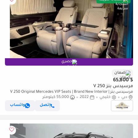
حصري
ضمان
$ 65,800
مرسيدس بنز V 250
مرسيدس بنز V 250 Original Mercedes VIP Seats | Brand New Interior |
دبي
خليجي
2022
Free Bodykit | Star Lights I TV | Full Option
55,000 كيلومتر
إتصل
واتساب