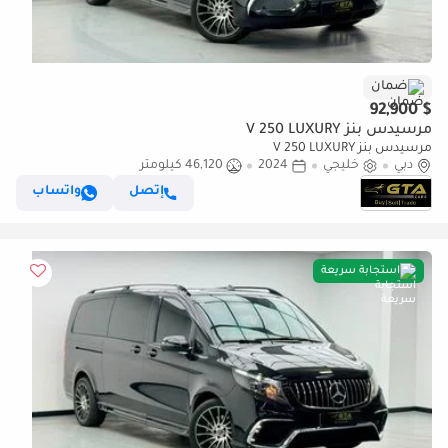
ضمان
$ 92,900
مرسيدس بنز V 250 LUXURY
مرسيدس بنز V 250 LUXURY
دبي
خليجي
2024
46,120 كيلومتر
إتصل
واتساب
استجابة سريعة