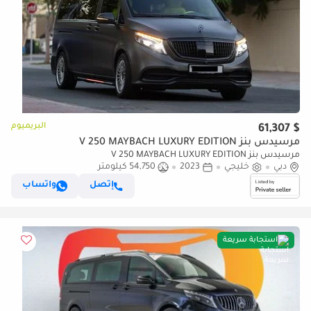
البريميوم
$ 61,307
مرسيدس بنز V 250 MAYBACH LUXURY EDITION
مرسيدس بنز V 250 MAYBACH LUXURY EDITION
دبي
خليجي
2023
54,750 كيلومتر
إتصل
واتساب
استجابة سريعة