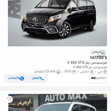
ضمان
$ 147,700
مرسيدس بنز V 300 STD
مرسيدس بنز V 300 STD
دبي
خليجي
2025
25,406 كيلومتر
إتصل
واتساب