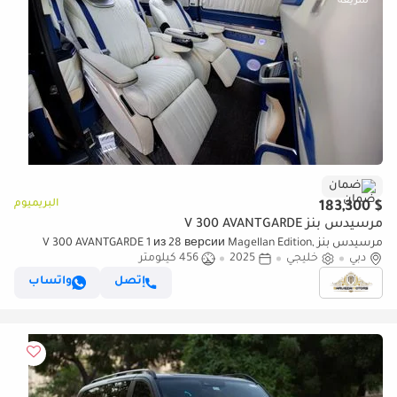
ضمان
البريميوم
$ 183,300
مرسيدس بنز V 300 AVANTGARDE
مرسيدس بنز V 300 AVANTGARDE 1 из 28 версии Magellan Edition,
دبي
خليجي
2025
456 كيلومتر
созданной по мотивам роскошной яхты.| By Limgene
إتصل
واتساب