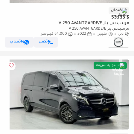
ضمان
$ 53,133
مرسيدس بنز V 250 AVANTGARDE/E
مرسيدس بنز V 250 AVANTGARDE/E
دبي
خليجي
2022
64,000 كيلومتر
إتصل
واتساب
استجابة سريعة