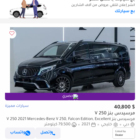
انشر إعلان لتلقي عروض من آلاف الشارين
بع سيارتك
حصري
سيارات مميزة
$ 40,800
مرسيدس بنز V 250
مرسيدس بنز V 250 2021 Mercedes-Benz V 250, Falcon Edition, Excellent
دبي
خليجي
Condition, GCC Specs
2021
79,500 كيلومتر
إتصل
واتساب