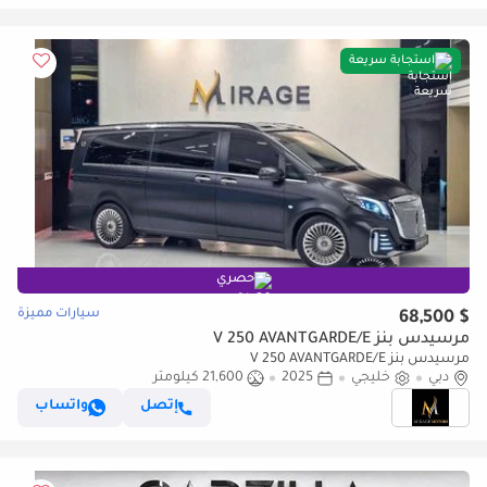
استجابة سريعة
حصري
سيارات مميزة
$ 68,500
مرسيدس بنز V 250 AVANTGARDE/E
مرسيدس بنز V 250 AVANTGARDE/E
دبي
خليجي
2025
21,600 كيلومتر
إتصل
واتساب