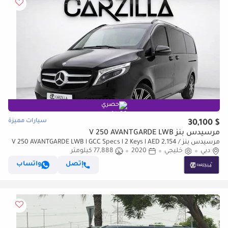
حصري
سيارات مميزة
$ 30,100
مرسيدس بنز V 250 AVANTGARDE LWB
مرسيدس بنز V 250 AVANTGARDE LWB l GCC Specs l 2 Keys l AED 2,154 /
دبي
Monthly
خليجي
2020
77,888 كيلومتر
إتصل
واتساب