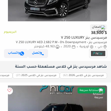
ضمان
البريميوم
$ 38,300
مرسيدس بنز V 250 LUXURY
مرسيدس بنز V 250 LUXURY AED 2,682 P.M • 0% Downpayment •
دبي
أوروبية
2020
Mercedes-Benz V 250d • 1 Year Warranty
48,163 كيلومتر
إتصل
واتساب
شاهد مرسيدس بنز في كلاس مستعملة حسب السنة
مرسيدس بنز في كلاس 2026
(62)
مرسيدس بنز في كلاس 2025
(27)
مرسيدس ب
استجابة سريعة