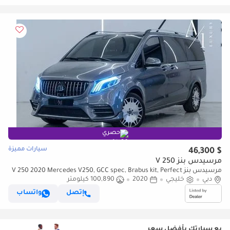
حصري
سيارات مميزة
$ 46,300
مرسيدس بنز V 250
مرسيدس بنز V 250 2020 Mercedes V250, GCC spec, Brabus kit, Perfect
دبي
Condition
خليجي
2020
100,890 كيلومتر
إتصل
واتساب
بع سيارتك بأفضل سعر