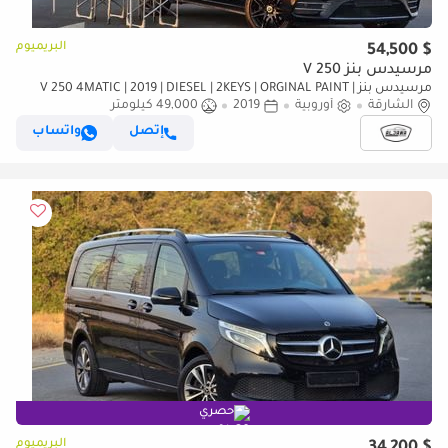
البريميوم
$ 54,500
مرسيدس بنز V 250
مرسيدس بنز V 250 4MATIC | 2019 | DIESEL | 2KEYS | ORGINAL PAINT |
الشارقة
أوروبية
CAR IS READY FOR CAMPING |
2019
49,000 كيلومتر
إتصل
واتساب
حصري
البريميوم
$ 34,200