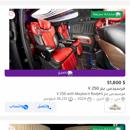
استجابة سريعة
حصري
$ 51,800
مرسيدس بنز V 250
مرسيدس بنز V 250 with Mayback Bodykit
دبي
أخرى
2024
36,237 كيلومتر
إتصل
واتساب
استجابة سريعة