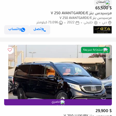
ضمان
$ 65,500
مرسيدس بنز V 250 AVANTGARDE/E
مرسيدس بنز V 250 AVANTGARDE/E
دبي
خليجي
2022
73,096 كيلومتر
إتصل
واتساب
استجابة سريعة
حصري
$ 29,900