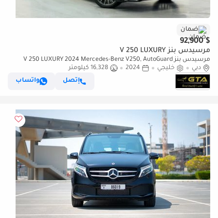
ضمان
$ 92,900
مرسيدس بنز V 250 LUXURY
مرسيدس بنز V 250 LUXURY 2024 Mercedes-Benz V250, AutoGuard
دبي
خليجي
2024
Warranty, Excellent Condition, GCC Specs.
16,328 كيلومتر
إتصل
واتساب