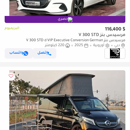
حصري
البريميوم
$ 116,400
مرسيدس بنز V 300 STD
مرسيدس بنز V 300 STD d VIP Executive Conversion German
دبي
Specification
أوروبية
2025
220 كيلومتر
إتصل
واتساب